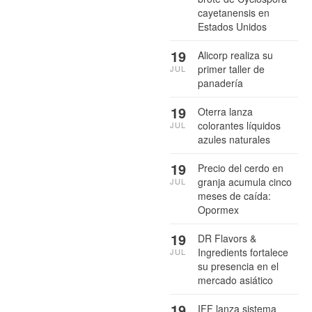
cayetanensis en
Estados Unidos
19
Alicorp realiza su
primer taller de
JUL
panadería
19
Oterra lanza
colorantes líquidos
JUL
azules naturales
19
Precio del cerdo en
granja acumula cinco
JUL
meses de caída:
Opormex
19
DR Flavors &
Ingredients fortalece
JUL
su presencia en el
mercado asiático
19
IFF lanza sistema