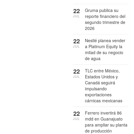
22
Gruma publica su
reporte financiero del
JUL
segundo trimestre de
2026
22
Nestlé planea vender
a Platinum Equity la
JUL
mitad de su negocio
de agua
22
TLC entre México,
Estados Unidos y
JUL
Canadá seguirá
impulsando
exportaciones
cárnicas mexicanas
22
Ferrero invertirá 86
mdd en Guanajuato
JUL
para ampliar su planta
de producción