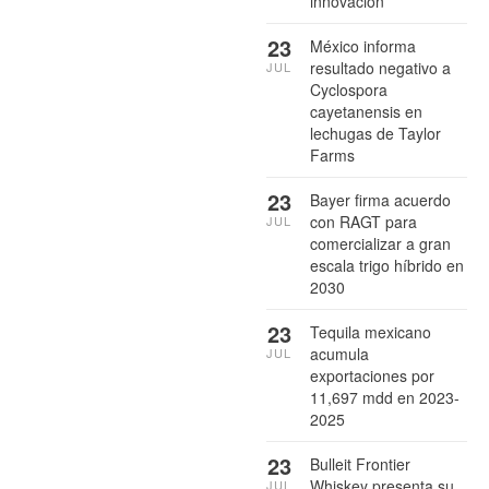
innovación
23
México informa
resultado negativo a
JUL
Cyclospora
cayetanensis en
lechugas de Taylor
Farms
23
Bayer firma acuerdo
con RAGT para
JUL
comercializar a gran
escala trigo híbrido en
2030
23
Tequila mexicano
acumula
JUL
exportaciones por
11,697 mdd en 2023-
2025
23
Bulleit Frontier
Whiskey presenta su
JUL