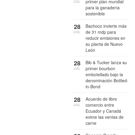
primer plan mundial
JUL
para la ganadería
sostenible
28
Bachoco invierte más
de 31 mdp para
JUL
reducir emisiones en
su planta de Nuevo
León
28
Bib & Tucker lanza su
primer bourbon
JUL
embotellado bajo la
denominación Bottled-
in-Bond
28
Acuerdo de libre
comercio entre
JUL
Ecuador y Canadá
exime las ventas de
carne