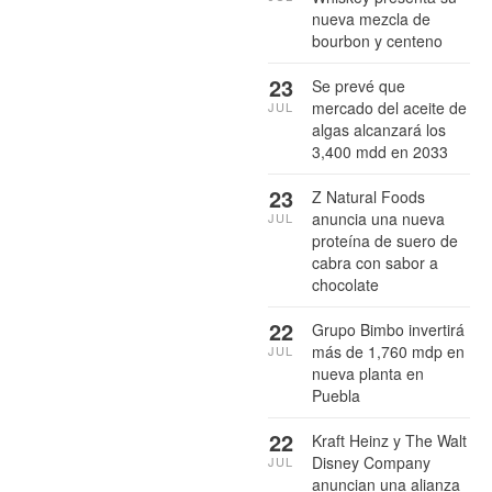
nueva mezcla de
bourbon y centeno
23
Se prevé que
mercado del aceite de
JUL
algas alcanzará los
3,400 mdd en 2033
23
Z Natural Foods
anuncia una nueva
JUL
proteína de suero de
cabra con sabor a
chocolate
22
Grupo Bimbo invertirá
más de 1,760 mdp en
JUL
nueva planta en
Puebla
22
Kraft Heinz y The Walt
Disney Company
JUL
anuncian una alianza