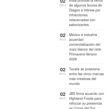
02
India prohíbe la venta
de algunos licores de
AGO
Diageo e Inbrew por
infracciones
relacionadas con
saborizantes
02
México e industria
acuerdan
AGO
comercialización del
maíz blanco del ciclo
Primavera-Verano
2026
02
Tecate se posiciona
entre las cinco marcas
AGO
más creativas del
mundo
02
JBS firma acuerdo con
Highland Foods para
AGO
reforzar su presencia
en Corea del Sur