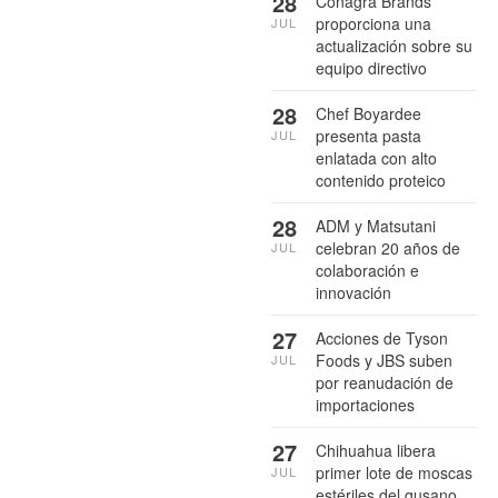
28
Conagra Brands
proporciona una
JUL
actualización sobre su
equipo directivo
28
Chef Boyardee
presenta pasta
JUL
enlatada con alto
contenido proteico
28
ADM y Matsutani
celebran 20 años de
JUL
colaboración e
innovación
27
Acciones de Tyson
Foods y JBS suben
JUL
por reanudación de
importaciones
27
Chihuahua libera
primer lote de moscas
JUL
estériles del gusano