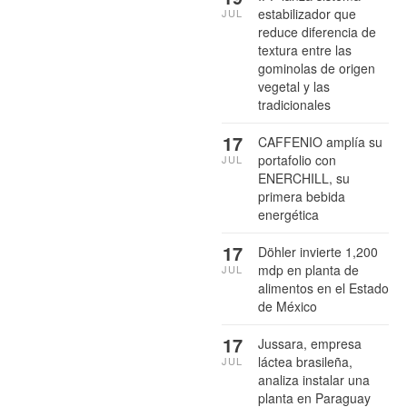
estabilizador que
JUL
reduce diferencia de
textura entre las
gominolas de origen
vegetal y las
tradicionales
17
CAFFENIO amplía su
portafolio con
JUL
ENERCHILL, su
primera bebida
energética
17
Döhler invierte 1,200
mdp en planta de
JUL
alimentos en el Estado
de México
17
Jussara, empresa
láctea brasileña,
JUL
analiza instalar una
planta en Paraguay