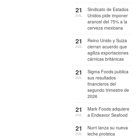
21
Sindicato de Estados
Unidos pide imponer
JUL
arancel del 75% a la
cerveza mexicana
21
Reino Unido y Suiza
cierran acuerdo que
JUL
agiliza exportaciones
cárnicas británicas
21
Sigma Foods publica
sus resultados
JUL
financieros del
segundo trimestre de
2026
21
Mark Foods adquiere
a Endeavor Seafood
JUL
21
Nurri lanza su nueva
leche proteica
JUL