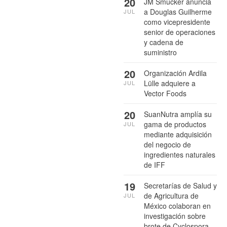
20
JM Smucker anuncia
a Douglas Guilherme
JUL
como vicepresidente
senior de operaciones
y cadena de
suministro
20
Organización Ardila
Lülle adquiere a
JUL
Vector Foods
20
SuanNutra amplía su
gama de productos
JUL
mediante adquisición
del negocio de
ingredientes naturales
de IFF
19
Secretarías de Salud y
de Agricultura de
JUL
México colaboran en
investigación sobre
brote de Cyclospora