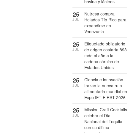
bovina y lácteos
25
Nutresa compra
Helados Tío Rico para
JUL
expandirse en
Venezuela
25
Etiquetado obligatorio
de origen costaría 893
JUL
mde al año a la
cadena cárnica de
Estados Unidos
25
Ciencia e innovación
trazan la nueva ruta
JUL
alimentaria mundial en
Expo IFT FIRST 2026
25
Mission Craft Cocktails
celebra el Día
JUL
Nacional del Tequila
con su última