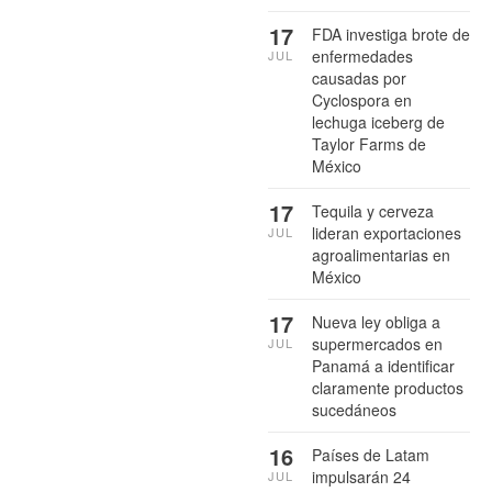
17
FDA investiga brote de
enfermedades
JUL
causadas por
Cyclospora en
lechuga iceberg de
Taylor Farms de
México
17
Tequila y cerveza
lideran exportaciones
JUL
agroalimentarias en
México
17
Nueva ley obliga a
supermercados en
JUL
Panamá a identificar
claramente productos
sucedáneos
16
Países de Latam
impulsarán 24
JUL