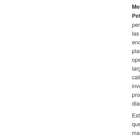
Mel
Pe
per
las
eno
pla
ope
lar
cal
inv
pro
dia
Est
que
man