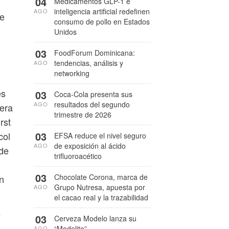
04
Medicamentos GLP-1 e
inteligencia artificial redefinen
AGO
ue
consumo de pollo en Estados
Unidos
03
FoodForum Dominicana:
tendencias, análisis y
AGO
networking
es
03
Coca-Cola presenta sus
resultados del segundo
AGO
era
trimestre de 2026
rst
03
col
EFSA reduce el nivel seguro
de exposición al ácido
AGO
 de
trifluoroacético
03
Chocolate Corona, marca de
n
Grupo Nutresa, apuesta por
AGO
el cacao real y la trazabilidad
s
03
Cerveza Modelo lanza su
“Modelito”
AGO