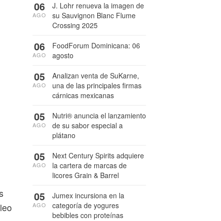
06
J. Lohr renueva la imagen de
su Sauvignon Blanc Flume
AGO
Crossing 2025
06
FoodForum Dominicana: 06
agosto
AGO
05
Analizan venta de SuKarne,
una de las principales firmas
AGO
cárnicas mexicanas
05
Nutri® anuncia el lanzamiento
de su sabor especial a
AGO
n
plátano
05
Next Century Spirits adquiere
la cartera de marcas de
AGO
licores Grain & Barrel
s
05
Jumex incursiona en la
categoría de yogures
leo
AGO
bebibles con proteínas