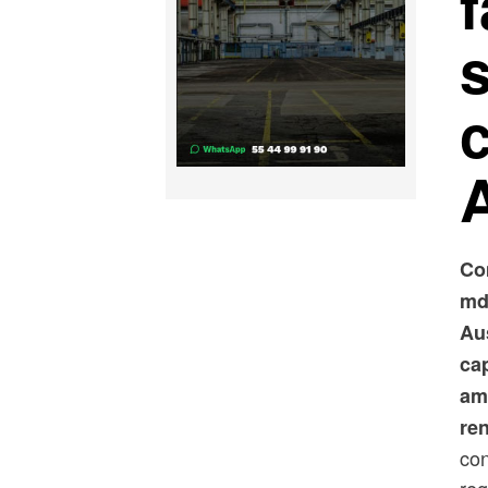
f
A
Co
md
Aus
cap
am
re
con
reg