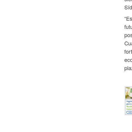
Sí
“Es
fut
pos
Cua
for
eco
pla