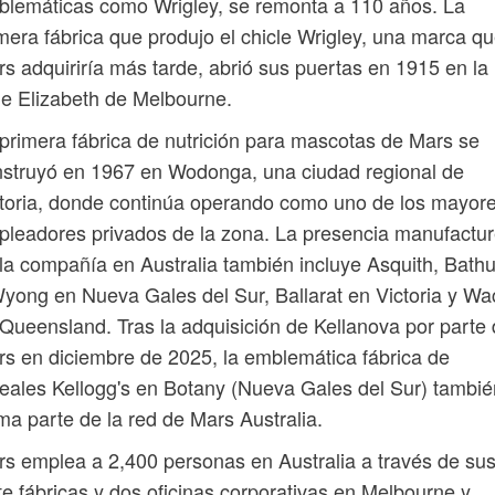
lemáticas como Wrigley, se remonta a 110 años. La
mera fábrica que produjo el chicle Wrigley, una marca q
s adquiriría más tarde, abrió sus puertas en 1915 en la
le Elizabeth de Melbourne.
primera fábrica de nutrición para mascotas de Mars se
struyó en 1967 en Wodonga, una ciudad regional de
toria, donde continúa operando como uno de los mayor
leadores privados de la zona. La presencia manufactur
la compañía en Australia también incluye Asquith, Bathu
yong en Nueva Gales del Sur, Ballarat en Victoria y Wa
Queensland. Tras la adquisición de Kellanova por parte
s en diciembre de 2025, la emblemática fábrica de
eales Kellogg's en Botany (Nueva Gales del Sur) tambié
ma parte de la red de Mars Australia.
s emplea a 2,400 personas en Australia a través de su
te fábricas y dos oficinas corporativas en Melbourne y