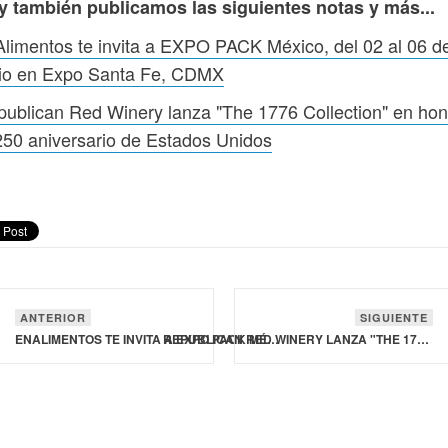
y también publicamos las siguientes notas y más...
limentos te invita a EXPO PACK México, del 02 al 06 d
nio en Expo Santa Fe, CDMX
ublican Red Winery lanza "The 1776 Collection" en hon
250 aniversario de Estados Unidos
ANTERIOR
SIGUIENTE
ENALIMENTOS TE INVITA A EXPO PACK MÉXICO, DEL 02 AL 06 DE JUNIO EN EXPO SANTA FE, CDMX
REPUBLICAN RED WINERY LANZA "THE 1776 COLLECTION" EN HONOR AL 250 ANIVERSARIO DE ESTADOS UNIDOS