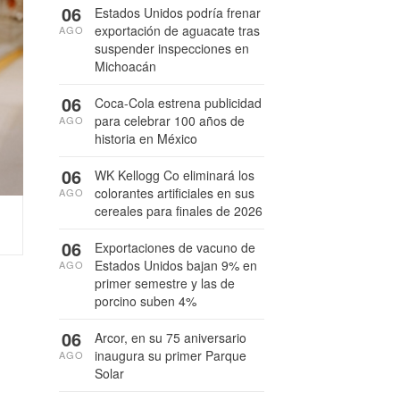
06
Estados Unidos podría frenar
exportación de aguacate tras
AGO
suspender inspecciones en
Michoacán
06
Coca-Cola estrena publicidad
para celebrar 100 años de
AGO
historia en México
06
WK Kellogg Co eliminará los
colorantes artificiales en sus
AGO
cereales para finales de 2026
06
Exportaciones de vacuno de
Estados Unidos bajan 9% en
AGO
primer semestre y las de
porcino suben 4%
06
Arcor, en su 75 aniversario
inaugura su primer Parque
AGO
Solar