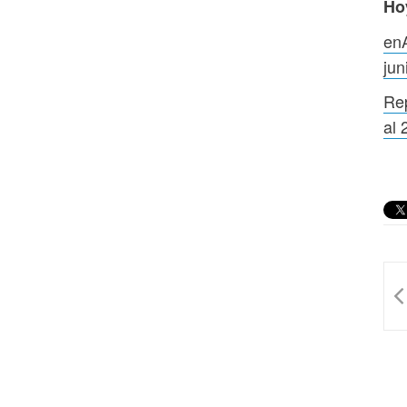
Ho
enA
ju
Rep
al 