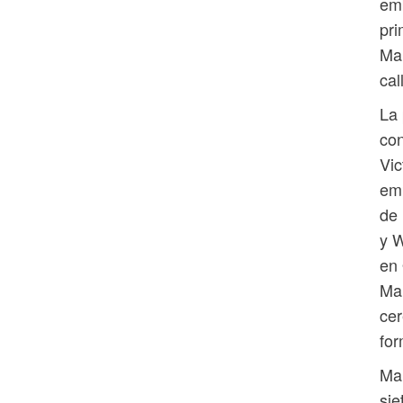
emb
pri
Mar
cal
La 
con
Vic
emp
de 
y W
en 
Mar
cer
for
Mar
sie