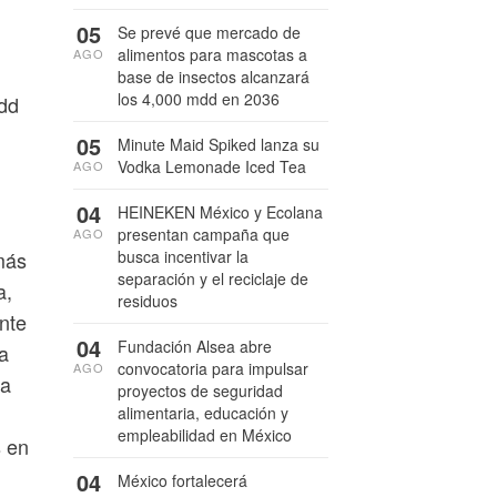
05
Se prevé que mercado de
alimentos para mascotas a
AGO
base de insectos alcanzará
los 4,000 mdd en 2036
mdd
05
Minute Maid Spiked lanza su
Vodka Lemonade Iced Tea
AGO
04
HEINEKEN México y Ecolana
presentan campaña que
AGO
más
busca incentivar la
separación y el reciclaje de
a,
residuos
nte
04
Fundación Alsea abre
a
convocatoria para impulsar
AGO
ea
proyectos de seguridad
alimentaria, educación y
empleabilidad en México
s en
04
México fortalecerá