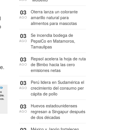
03
Oterra lanza un colorante
l
amarillo natural para
AGO
alimentos para mascotas
o
03
Se incendia bodega de
PepsiCo en Matamoros,
AGO
Tamaulipas
03
Repsol acelera la hoja de ruta
de Bimbo hacia las cero
AGO
ye.
emisiones netas
03
Perú lidera en Sudamérica el
crecimiento del consumo per
AGO
cápita de pollo
03
Huevos estadounidenses
regresan a Singapur después
AGO
de dos décadas
02
México y Japón fortalecen