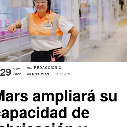
29
por
REDACCIÓN C
MAY
2026
en
Visto: 470
NOTICIAS
Mars ampliará su
capacidad de