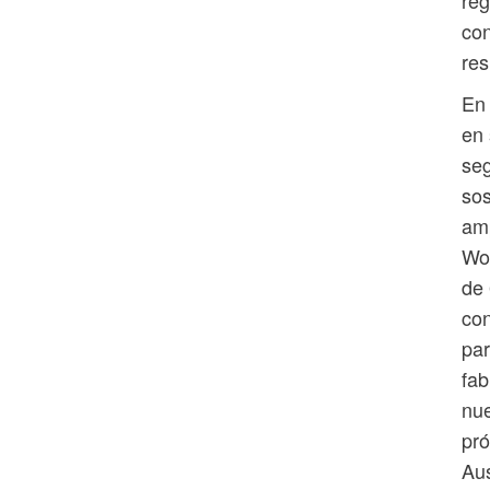
con
res
En 
en 
seg
sos
amp
Wo
de 
con
par
fab
nue
pró
Aus