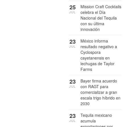
25
Mission Craft Cocktails
celebra el Día
JUL
Nacional del Tequila
con su última
innovación
23
México informa
resultado negativo a
JUL
Cyclospora
cayetanensis en
lechugas de Taylor
Farms
23
Bayer firma acuerdo
con RAGT para
JUL
comercializar a gran
escala trigo híbrido en
2030
23
Tequila mexicano
acumula
JUL
exportaciones por