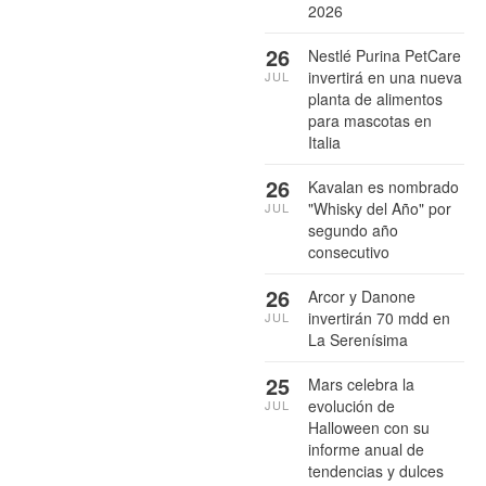
2026
26
Nestlé Purina PetCare
invertirá en una nueva
JUL
planta de alimentos
para mascotas en
Italia
26
Kavalan es nombrado
"Whisky del Año" por
JUL
segundo año
consecutivo
26
Arcor y Danone
invertirán 70 mdd en
JUL
La Serenísima
25
Mars celebra la
evolución de
JUL
Halloween con su
informe anual de
tendencias y dulces