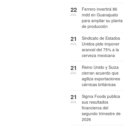
22
Ferrero invertirá 86
mdd en Guanajuato
JUL
para ampliar su planta
de producción
21
Sindicato de Estados
Unidos pide imponer
JUL
arancel del 75% a la
cerveza mexicana
21
Reino Unido y Suiza
cierran acuerdo que
JUL
agiliza exportaciones
cárnicas británicas
21
Sigma Foods publica
sus resultados
JUL
financieros del
segundo trimestre de
2026