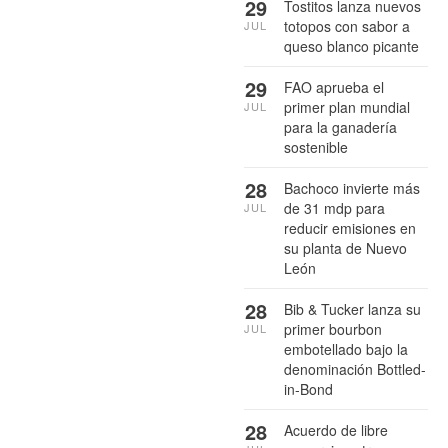
29
Tostitos lanza nuevos
totopos con sabor a
JUL
queso blanco picante
29
FAO aprueba el
primer plan mundial
JUL
para la ganadería
sostenible
28
Bachoco invierte más
de 31 mdp para
JUL
reducir emisiones en
su planta de Nuevo
León
28
Bib & Tucker lanza su
primer bourbon
JUL
embotellado bajo la
denominación Bottled-
in-Bond
28
Acuerdo de libre