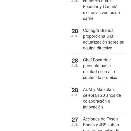
comercio entre
JUL
Ecuador y Canadá
exime las ventas de
carne
28
Conagra Brands
proporciona una
JUL
actualización sobre su
equipo directivo
28
Chef Boyardee
presenta pasta
JUL
enlatada con alto
contenido proteico
28
ADM y Matsutani
celebran 20 años de
JUL
colaboración e
innovación
27
Acciones de Tyson
Foods y JBS suben
JUL
por reanudación de