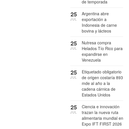
de temporada
25
Argentina abre
exportación a
JUL
Indonesia de carne
bovina y lácteos
25
Nutresa compra
Helados Tío Rico para
JUL
expandirse en
Venezuela
25
Etiquetado obligatorio
de origen costaría 893
JUL
mde al año a la
cadena cárnica de
Estados Unidos
25
Ciencia e innovación
trazan la nueva ruta
JUL
alimentaria mundial en
Expo IFT FIRST 2026