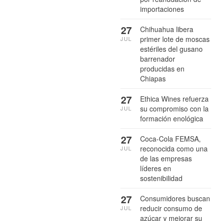
importaciones
27
Chihuahua libera
primer lote de moscas
JUL
estériles del gusano
barrenador
producidas en
Chiapas
27
Ethica Wines refuerza
su compromiso con la
JUL
formación enológica
27
Coca-Cola FEMSA,
reconocida como una
JUL
de las empresas
líderes en
sostenibilidad
27
Consumidores buscan
reducir consumo de
JUL
azúcar y mejorar su