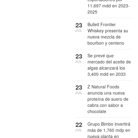
11,697 mdd en 2023-
2025
23
Bulleit Frontier
Whiskey presenta su
JUL
nueva mezcla de
bourbon y centeno
23
Se prevé que
mercado del aceite de
JUL
algas alcanzará los
3,400 mdd en 2033
23
Z Natural Foods
anuncia una nueva
JUL
proteína de suero de
cabra con sabor a
chocolate
22
Grupo Bimbo invertirá
más de 1,760 mdp en
JUL
nueva planta en