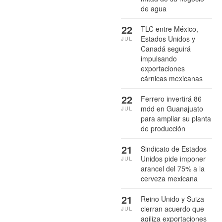
de agua
22
TLC entre México,
Estados Unidos y
JUL
Canadá seguirá
impulsando
exportaciones
cárnicas mexicanas
22
Ferrero invertirá 86
mdd en Guanajuato
JUL
para ampliar su planta
de producción
21
Sindicato de Estados
Unidos pide imponer
JUL
arancel del 75% a la
cerveza mexicana
21
Reino Unido y Suiza
cierran acuerdo que
JUL
agiliza exportaciones