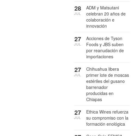
28
ADM y Matsutani
celebran 20 años de
JUL
colaboración e
innovación
27
Acciones de Tyson
Foods y JBS suben
JUL
por reanudación de
importaciones
27
Chihuahua libera
primer lote de moscas
JUL
estériles del gusano
barrenador
producidas en
Chiapas
27
Ethica Wines refuerza
su compromiso con la
JUL
formación enológica