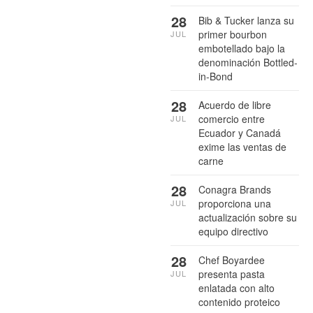
28
Bib & Tucker lanza su
primer bourbon
JUL
embotellado bajo la
denominación Bottled-
in-Bond
28
Acuerdo de libre
comercio entre
JUL
Ecuador y Canadá
exime las ventas de
carne
28
Conagra Brands
proporciona una
JUL
actualización sobre su
equipo directivo
28
Chef Boyardee
presenta pasta
JUL
enlatada con alto
contenido proteico