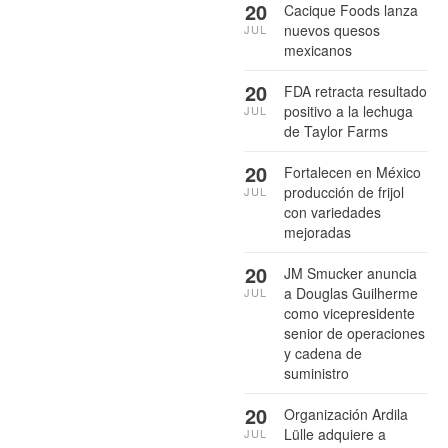
20
Cacique Foods lanza
nuevos quesos
JUL
mexicanos
20
FDA retracta resultado
positivo a la lechuga
JUL
de Taylor Farms
20
Fortalecen en México
producción de frijol
JUL
con variedades
mejoradas
20
JM Smucker anuncia
a Douglas Guilherme
JUL
como vicepresidente
senior de operaciones
y cadena de
suministro
20
Organización Ardila
Lülle adquiere a
JUL