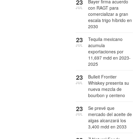
23
Bayer firma acuerdo
con RAGT para
JUL
comercializar a gran
escala trigo híbrido en
2030
23
Tequila mexicano
acumula
JUL
exportaciones por
11,697 mdd en 2023-
2025
23
Bulleit Frontier
Whiskey presenta su
JUL
nueva mezcla de
bourbon y centeno
23
Se prevé que
mercado del aceite de
JUL
algas alcanzará los
3,400 mdd en 2033