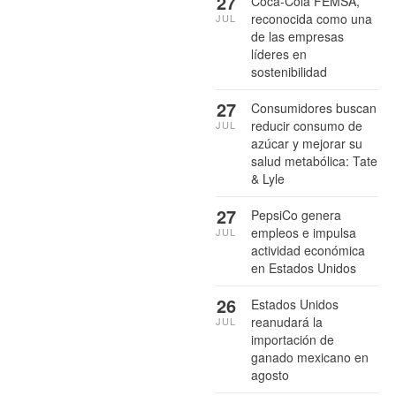
27
Coca-Cola FEMSA,
reconocida como una
JUL
de las empresas
líderes en
sostenibilidad
27
Consumidores buscan
reducir consumo de
JUL
azúcar y mejorar su
salud metabólica: Tate
& Lyle
27
PepsiCo genera
empleos e impulsa
JUL
actividad económica
en Estados Unidos
26
Estados Unidos
reanudará la
JUL
importación de
ganado mexicano en
agosto