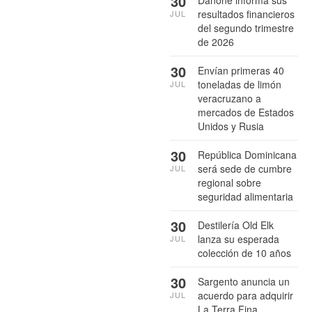
30
Danone informa sus
resultados financieros
JUL
del segundo trimestre
de 2026
30
Envían primeras 40
toneladas de limón
JUL
veracruzano a
mercados de Estados
Unidos y Rusia
30
República Dominicana
será sede de cumbre
JUL
regional sobre
seguridad alimentaria
30
Destilería Old Elk
lanza su esperada
JUL
colección de 10 años
30
Sargento anuncia un
acuerdo para adquirir
JUL
La Terra Fina