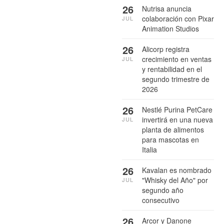
26
Nutrisa anuncia
colaboración con Pixar
JUL
Animation Studios
26
Alicorp registra
crecimiento en ventas
JUL
y rentabilidad en el
segundo trimestre de
2026
26
Nestlé Purina PetCare
invertirá en una nueva
JUL
planta de alimentos
para mascotas en
Italia
26
Kavalan es nombrado
"Whisky del Año" por
JUL
segundo año
consecutivo
26
Arcor y Danone