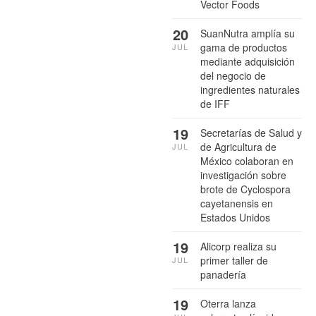
Vector Foods
20
SuanNutra amplía su
gama de productos
JUL
mediante adquisición
del negocio de
ingredientes naturales
de IFF
19
Secretarías de Salud y
de Agricultura de
JUL
México colaboran en
investigación sobre
brote de Cyclospora
cayetanensis en
Estados Unidos
19
Alicorp realiza su
primer taller de
JUL
panadería
19
Oterra lanza