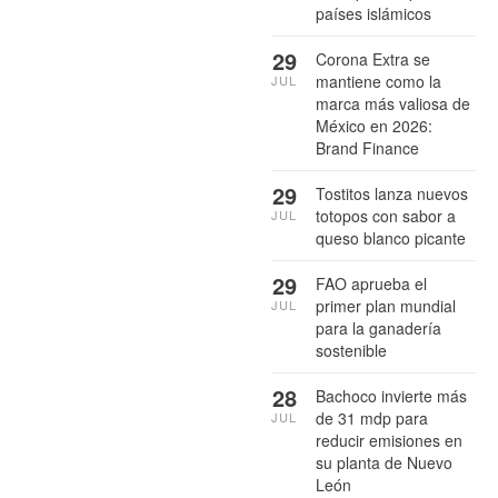
países islámicos
29
Corona Extra se
mantiene como la
JUL
marca más valiosa de
México en 2026:
Brand Finance
29
Tostitos lanza nuevos
totopos con sabor a
JUL
queso blanco picante
29
FAO aprueba el
primer plan mundial
JUL
para la ganadería
sostenible
28
Bachoco invierte más
de 31 mdp para
JUL
reducir emisiones en
su planta de Nuevo
León