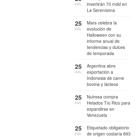
invertirán 70 mdd en
JUL
La Serenísima
25
Mars celebra la
evolución de
JUL
Halloween con su
informe anual de
tendencias y dulces
de temporada
25
Argentina abre
exportación a
JUL
Indonesia de carne
bovina y lácteos
25
Nutresa compra
Helados Tío Rico para
JUL
expandirse en
Venezuela
25
Etiquetado obligatorio
de origen costaría 893
JUL