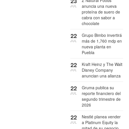
23
Z Natural Foods
anuncia una nueva
JUL
proteína de suero de
cabra con sabor a
chocolate
22
Grupo Bimbo invertirá
más de 1,760 mdp en
JUL
nueva planta en
Puebla
22
Kraft Heinz y The Walt
Disney Company
JUL
anuncian una alianza
22
Gruma publica su
reporte financiero del
JUL
segundo trimestre de
2026
22
Nestlé planea vender
a Platinum Equity la
JUL
mitad de su negocio