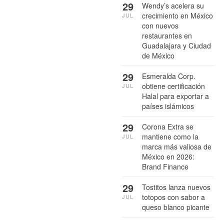
29
Wendy’s acelera su
crecimiento en México
JUL
con nuevos
restaurantes en
Guadalajara y Ciudad
de México
29
Esmeralda Corp.
obtiene certificación
JUL
Halal para exportar a
países islámicos
29
Corona Extra se
mantiene como la
JUL
marca más valiosa de
México en 2026:
Brand Finance
29
Tostitos lanza nuevos
totopos con sabor a
JUL
queso blanco picante