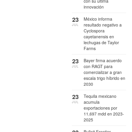
con su última
innovación
23
México informa
resultado negativo a
JUL
Cyclospora
cayetanensis en
lechugas de Taylor
Farms
23
Bayer firma acuerdo
con RAGT para
JUL
comercializar a gran
escala trigo híbrido en
2030
23
Tequila mexicano
acumula
JUL
exportaciones por
11,697 mdd en 2023-
2025
Bulleit Frontier