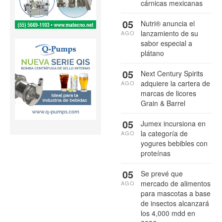
cárnicas mexicanas
05
Nutri® anuncia el
lanzamiento de su
AGO
sabor especial a
plátano
05
Next Century Spirits
adquiere la cartera de
AGO
marcas de licores
Grain & Barrel
05
Jumex incursiona en
la categoría de
AGO
yogures bebibles con
proteínas
05
Se prevé que
mercado de alimentos
AGO
para mascotas a base
de insectos alcanzará
los 4,000 mdd en