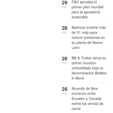
29
FAO aprueba el
primer plan mundial
JUL
para la ganadería
sostenible
28
Bachoco invierte más
de 31 mdp para
JUL
reducir emisiones en
su planta de Nuevo
León
28
Bib & Tucker lanza su
primer bourbon
JUL
embotellado bajo la
denominación Bottled-
in-Bond
28
Acuerdo de libre
comercio entre
JUL
Ecuador y Canadá
exime las ventas de
carne