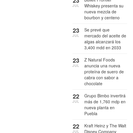
23
Whiskey presenta su
JUL
nueva mezcla de
bourbon y centeno
23
Se prevé que
mercado del aceite de
JUL
algas alcanzará los
3,400 mdd en 2033
23
Z Natural Foods
anuncia una nueva
JUL
proteína de suero de
cabra con sabor a
chocolate
22
Grupo Bimbo invertirá
más de 1,760 mdp en
JUL
nueva planta en
Puebla
22
Kraft Heinz y The Walt
Disney Company
JUL