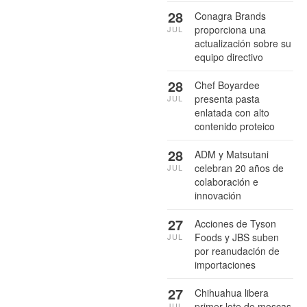
28
Conagra Brands
proporciona una
JUL
actualización sobre su
equipo directivo
28
Chef Boyardee
presenta pasta
JUL
enlatada con alto
contenido proteico
28
ADM y Matsutani
celebran 20 años de
JUL
colaboración e
innovación
27
Acciones de Tyson
Foods y JBS suben
JUL
por reanudación de
importaciones
27
Chihuahua libera
primer lote de moscas
JUL