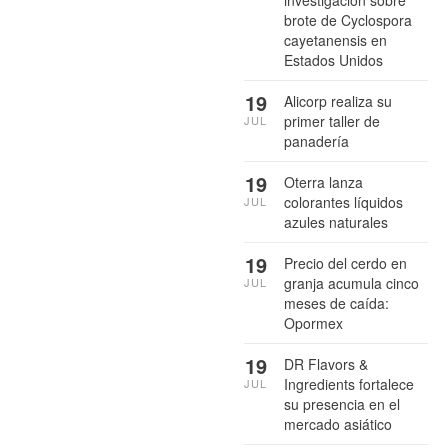
investigación sobre
brote de Cyclospora
cayetanensis en
Estados Unidos
19
Alicorp realiza su
primer taller de
JUL
panadería
19
Oterra lanza
colorantes líquidos
JUL
azules naturales
19
Precio del cerdo en
granja acumula cinco
JUL
meses de caída:
Opormex
19
DR Flavors &
Ingredients fortalece
JUL
su presencia en el
mercado asiático