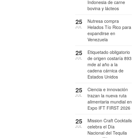
Indonesia de carne
bovina y lácteos
25
Nutresa compra
Helados Tío Rico para
JUL
expandirse en
Venezuela
25
Etiquetado obligatorio
de origen costaría 893
JUL
mde al año a la
cadena cárnica de
Estados Unidos
25
Ciencia e innovación
trazan la nueva ruta
JUL
alimentaria mundial en
Expo IFT FIRST 2026
25
Mission Craft Cocktails
celebra el Día
JUL
Nacional del Tequila