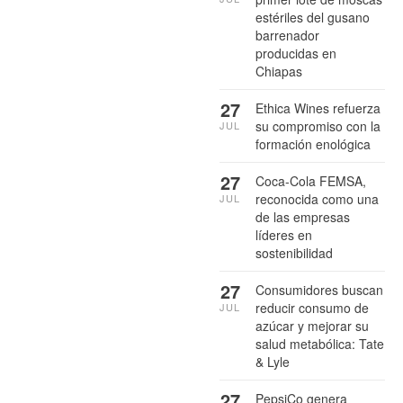
estériles del gusano
barrenador
producidas en
Chiapas
27
Ethica Wines refuerza
su compromiso con la
JUL
formación enológica
27
Coca-Cola FEMSA,
reconocida como una
JUL
de las empresas
líderes en
sostenibilidad
27
Consumidores buscan
reducir consumo de
JUL
azúcar y mejorar su
salud metabólica: Tate
& Lyle
27
PepsiCo genera