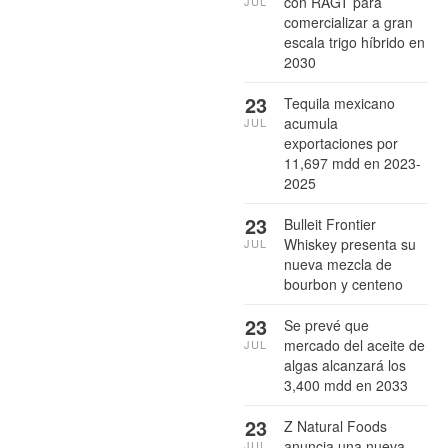
con RAGT para
JUL
comercializar a gran
escala trigo híbrido en
2030
23
Tequila mexicano
acumula
JUL
exportaciones por
11,697 mdd en 2023-
2025
23
Bulleit Frontier
Whiskey presenta su
JUL
nueva mezcla de
bourbon y centeno
23
Se prevé que
mercado del aceite de
JUL
algas alcanzará los
3,400 mdd en 2033
23
Z Natural Foods
anuncia una nueva
JUL