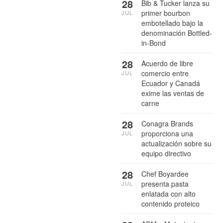
28
Bib & Tucker lanza su
primer bourbon
JUL
embotellado bajo la
denominación Bottled-
in-Bond
28
Acuerdo de libre
comercio entre
JUL
Ecuador y Canadá
exime las ventas de
carne
28
Conagra Brands
proporciona una
JUL
actualización sobre su
equipo directivo
28
Chef Boyardee
presenta pasta
JUL
enlatada con alto
contenido proteico