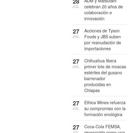
28
ADM y Matsutani
celebran 20 años de
JUL
colaboración e
innovación
27
Acciones de Tyson
Foods y JBS suben
JUL
por reanudación de
importaciones
27
Chihuahua libera
primer lote de moscas
JUL
estériles del gusano
barrenador
producidas en
Chiapas
27
Ethica Wines refuerza
su compromiso con la
JUL
formación enológica
27
Coca-Cola FEMSA,
reconocida como una
JUL