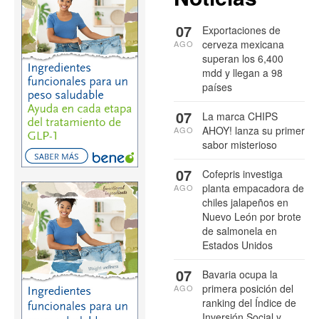
07
Exportaciones de
cerveza mexicana
AGO
superan los 6,400
mdd y llegan a 98
países
07
La marca CHIPS
AHOY! lanza su primer
AGO
sabor misterioso
07
Cofepris investiga
planta empacadora de
AGO
chiles jalapeños en
Nuevo León por brote
de salmonela en
Estados Unidos
07
Bavaria ocupa la
primera posición del
AGO
ranking del Índice de
Inversión Social y