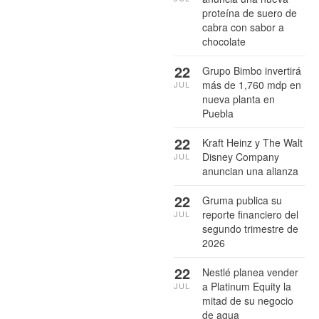
proteína de suero de
cabra con sabor a
chocolate
22
Grupo Bimbo invertirá
más de 1,760 mdp en
JUL
nueva planta en
Puebla
22
Kraft Heinz y The Walt
Disney Company
JUL
anuncian una alianza
22
Gruma publica su
reporte financiero del
JUL
segundo trimestre de
2026
22
Nestlé planea vender
a Platinum Equity la
JUL
mitad de su negocio
de agua