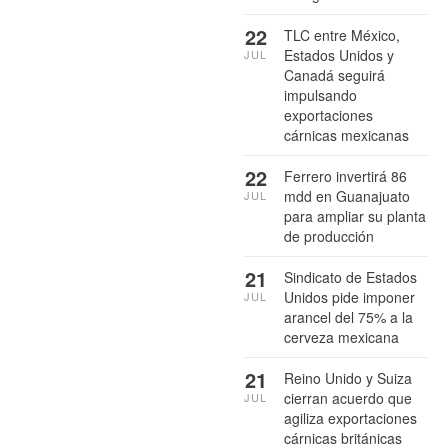
22
TLC entre México,
Estados Unidos y
JUL
Canadá seguirá
impulsando
exportaciones
cárnicas mexicanas
22
Ferrero invertirá 86
mdd en Guanajuato
JUL
para ampliar su planta
de producción
21
Sindicato de Estados
Unidos pide imponer
JUL
arancel del 75% a la
cerveza mexicana
21
Reino Unido y Suiza
cierran acuerdo que
JUL
agiliza exportaciones
cárnicas británicas