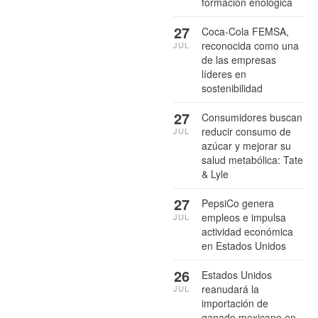
formación enológica
27
Coca-Cola FEMSA,
reconocida como una
JUL
de las empresas
líderes en
sostenibilidad
27
Consumidores buscan
reducir consumo de
JUL
azúcar y mejorar su
salud metabólica: Tate
& Lyle
27
PepsiCo genera
empleos e impulsa
JUL
actividad económica
en Estados Unidos
26
Estados Unidos
reanudará la
JUL
importación de
ganado mexicano en