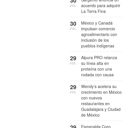
30
acuerdo para adquirir
JUL
La Terra Fina
30
México y Canadá
impulsan comercio
JUL
agroalimentario con
inclusión de los
pueblos indígenas
29
Alpura PRO relanza
su línea alta en
JUL
proteína con una
rodada con causa
29
Wendy’s acelera su
crecimiento en México
JUL
con nuevos
restaurantes en
Guadalajara y Ciudad
de México
29
Esmeralda Corp.