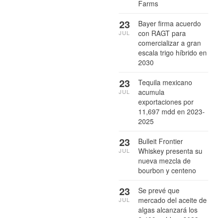
Farms
23
Bayer firma acuerdo
con RAGT para
JUL
comercializar a gran
escala trigo híbrido en
2030
23
Tequila mexicano
acumula
JUL
exportaciones por
11,697 mdd en 2023-
2025
23
Bulleit Frontier
Whiskey presenta su
JUL
nueva mezcla de
bourbon y centeno
23
Se prevé que
mercado del aceite de
JUL
algas alcanzará los