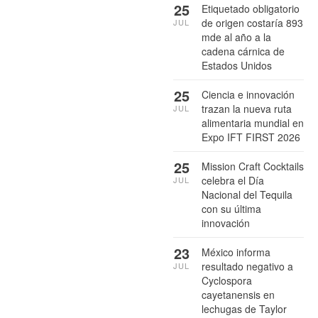
25
Etiquetado obligatorio
de origen costaría 893
JUL
mde al año a la
cadena cárnica de
Estados Unidos
25
Ciencia e innovación
trazan la nueva ruta
JUL
alimentaria mundial en
Expo IFT FIRST 2026
25
Mission Craft Cocktails
celebra el Día
JUL
Nacional del Tequila
con su última
innovación
23
México informa
resultado negativo a
JUL
Cyclospora
cayetanensis en
lechugas de Taylor