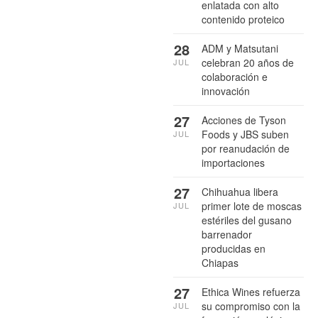
enlatada con alto
contenido proteico
28
ADM y Matsutani
celebran 20 años de
JUL
colaboración e
innovación
27
Acciones de Tyson
Foods y JBS suben
JUL
por reanudación de
importaciones
27
Chihuahua libera
primer lote de moscas
JUL
estériles del gusano
barrenador
producidas en
Chiapas
27
Ethica Wines refuerza
su compromiso con la
JUL