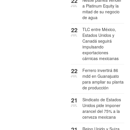
22
Nestlé planea vender
a Platinum Equity la
JUL
mitad de su negocio
de agua
22
TLC entre México,
Estados Unidos y
JUL
Canadá seguirá
impulsando
exportaciones
cárnicas mexicanas
22
Ferrero invertirá 86
mdd en Guanajuato
JUL
para ampliar su planta
de producción
21
Sindicato de Estados
Unidos pide imponer
JUL
arancel del 75% a la
cerveza mexicana
21
Reino Unido y Suiza