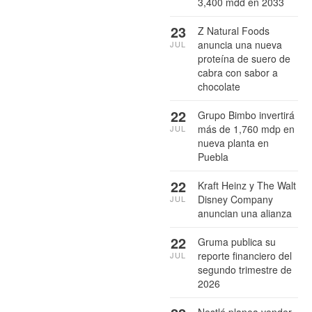
3,400 mdd en 2033
23
Z Natural Foods
anuncia una nueva
JUL
proteína de suero de
cabra con sabor a
chocolate
22
Grupo Bimbo invertirá
más de 1,760 mdp en
JUL
nueva planta en
Puebla
22
Kraft Heinz y The Walt
Disney Company
JUL
anuncian una alianza
22
Gruma publica su
reporte financiero del
JUL
segundo trimestre de
2026