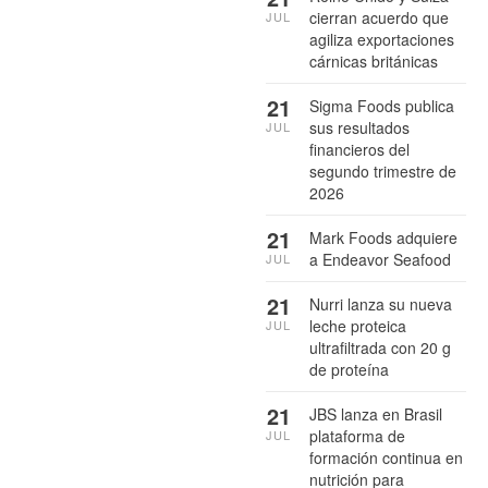
cierran acuerdo que
JUL
agiliza exportaciones
cárnicas británicas
21
Sigma Foods publica
sus resultados
JUL
financieros del
segundo trimestre de
2026
21
Mark Foods adquiere
a Endeavor Seafood
JUL
21
Nurri lanza su nueva
leche proteica
JUL
ultrafiltrada con 20 g
de proteína
21
JBS lanza en Brasil
plataforma de
JUL
formación continua en
nutrición para