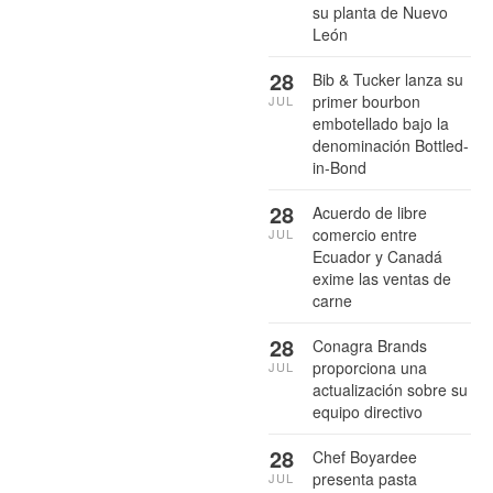
su planta de Nuevo
León
28
Bib & Tucker lanza su
primer bourbon
JUL
embotellado bajo la
denominación Bottled-
in-Bond
28
Acuerdo de libre
comercio entre
JUL
Ecuador y Canadá
exime las ventas de
carne
28
Conagra Brands
proporciona una
JUL
actualización sobre su
equipo directivo
28
Chef Boyardee
presenta pasta
JUL