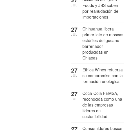
Foods y JBS suben
JUL
por reanudación de
importaciones
27
Chihuahua libera
primer lote de moscas
JUL
estériles del gusano
barrenador
producidas en
Chiapas
27
Ethica Wines refuerza
su compromiso con la
JUL
formación enológica
27
Coca-Cola FEMSA,
reconocida como una
JUL
de las empresas
líderes en
sostenibilidad
27
Consumidores buscan