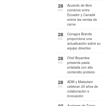
28
Acuerdo de libre
comercio entre
JUL
Ecuador y Canadá
exime las ventas de
carne
28
Conagra Brands
proporciona una
JUL
actualización sobre su
equipo directivo
28
Chef Boyardee
presenta pasta
JUL
enlatada con alto
contenido proteico
28
ADM y Matsutani
celebran 20 años de
JUL
colaboración e
innovación
27
Acciones de Tyson