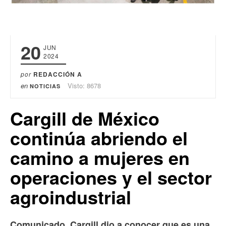
20
JUN
2024
por
REDACCIÓN A
en
Visto: 8678
NOTICIAS
Cargill de México
continúa abriendo el
camino a mujeres en
operaciones y el sector
agroindustrial
Comunicado. Cargill dio a conocer que es una