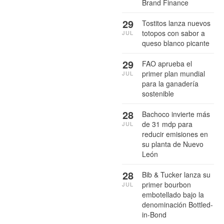
Brand Finance
29
Tostitos lanza nuevos
totopos con sabor a
JUL
queso blanco picante
29
FAO aprueba el
primer plan mundial
JUL
para la ganadería
sostenible
28
Bachoco invierte más
de 31 mdp para
JUL
reducir emisiones en
su planta de Nuevo
León
28
Bib & Tucker lanza su
primer bourbon
JUL
embotellado bajo la
denominación Bottled-
in-Bond