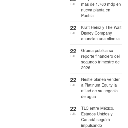
más de 1,760 mdp en
JUL
nueva planta en
Puebla
22
Kraft Heinz y The Walt
Disney Company
JUL
anuncian una alianza
22
Gruma publica su
reporte financiero del
JUL
segundo trimestre de
2026
22
Nestlé planea vender
a Platinum Equity la
JUL
mitad de su negocio
de agua
22
TLC entre México,
Estados Unidos y
JUL
Canadá seguirá
impulsando