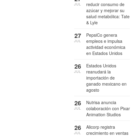
reducir consumo de
JUL
azúcar y mejorar su
salud metabólica: Tate
& Lyle
27
PepsiCo genera
empleos e impulsa
JUL
actividad económica
en Estados Unidos
26
Estados Unidos
reanudará la
JUL
importación de
ganado mexicano en
agosto
26
Nutrisa anuncia
colaboración con Pixar
JUL
Animation Studios
26
Alicorp registra
crecimiento en ventas
JUL