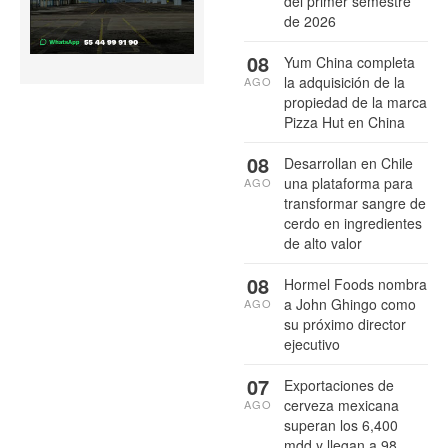
del primer semestre
de 2026
08
Yum China completa
la adquisición de la
AGO
propiedad de la marca
Pizza Hut en China
08
Desarrollan en Chile
una plataforma para
AGO
transformar sangre de
cerdo en ingredientes
de alto valor
08
Hormel Foods nombra
a John Ghingo como
AGO
su próximo director
ejecutivo
07
Exportaciones de
cerveza mexicana
AGO
superan los 6,400
mdd y llegan a 98