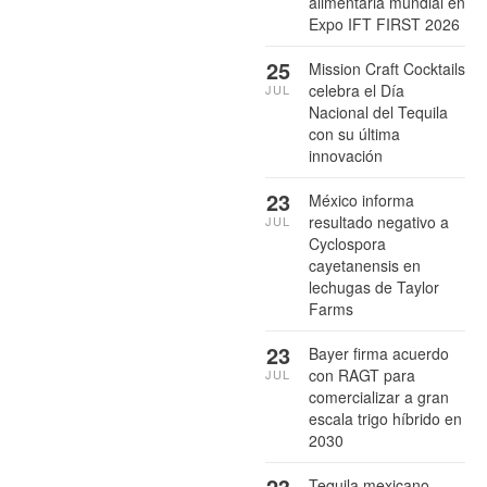
alimentaria mundial en
Expo IFT FIRST 2026
25
Mission Craft Cocktails
celebra el Día
JUL
Nacional del Tequila
con su última
innovación
23
México informa
resultado negativo a
JUL
Cyclospora
cayetanensis en
lechugas de Taylor
Farms
23
Bayer firma acuerdo
con RAGT para
JUL
comercializar a gran
escala trigo híbrido en
2030
23
Tequila mexicano