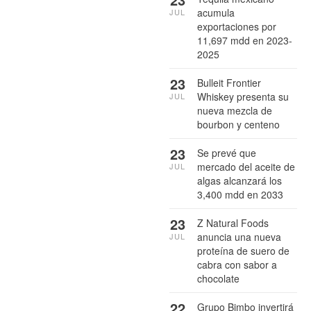
acumula
JUL
exportaciones por
11,697 mdd en 2023-
2025
23
Bulleit Frontier
Whiskey presenta su
JUL
nueva mezcla de
bourbon y centeno
23
Se prevé que
mercado del aceite de
JUL
algas alcanzará los
3,400 mdd en 2033
23
Z Natural Foods
anuncia una nueva
JUL
proteína de suero de
cabra con sabor a
chocolate
22
Grupo Bimbo invertirá