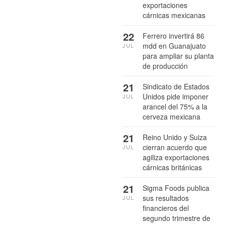
exportaciones
cárnicas mexicanas
22
Ferrero invertirá 86
mdd en Guanajuato
JUL
para ampliar su planta
de producción
21
Sindicato de Estados
Unidos pide imponer
JUL
arancel del 75% a la
cerveza mexicana
21
Reino Unido y Suiza
cierran acuerdo que
JUL
agiliza exportaciones
cárnicas británicas
21
Sigma Foods publica
sus resultados
JUL
financieros del
segundo trimestre de