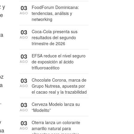
z y
03
FoodForum Dominicana:
tendencias, análisis y
AGO
ue
networking
03
Coca-Cola presenta sus
ra
resultados del segundo
AGO
trimestre de 2026
03
EFSA reduce el nivel seguro
de exposición al ácido
AGO
trifluoroacético
oz
03
Chocolate Corona, marca de
 a
Grupo Nutresa, apuesta por
AGO
el cacao real y la trazabilidad
.
03
Cerveza Modelo lanza su
“Modelito”
AGO
y
03
Oterra lanza un colorante
amarillo natural para
AGO
ua