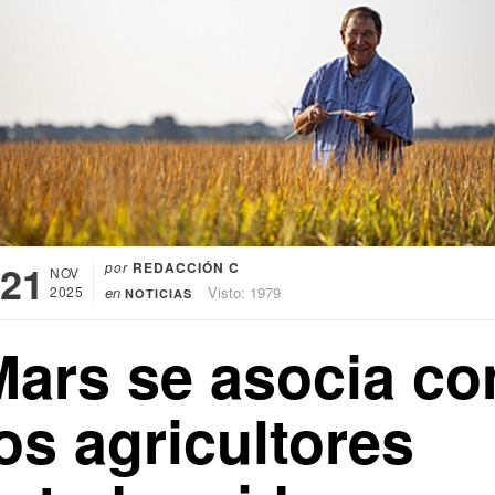
21
por
REDACCIÓN C
NOV
2025
en
Visto: 1979
NOTICIAS
Mars se asocia co
os agricultores