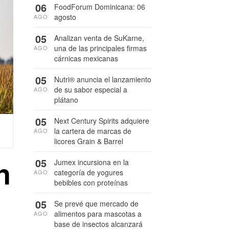
06
FoodForum Dominicana: 06
agosto
AGO
05
Analizan venta de SuKarne,
una de las principales firmas
AGO
cárnicas mexicanas
05
Nutri® anuncia el lanzamiento
de su sabor especial a
AGO
plátano
05
Next Century Spirits adquiere
la cartera de marcas de
AGO
licores Grain & Barrel
n
05
Jumex incursiona en la
categoría de yogures
AGO
bebibles con proteínas
05
Se prevé que mercado de
alimentos para mascotas a
AGO
base de insectos alcanzará