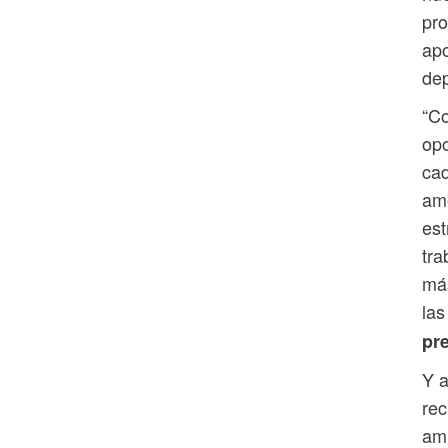
pro
apo
dep
“Co
opo
cad
am
est
tra
más
las
pr
Y a
rec
amp