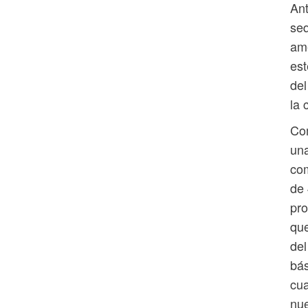
An
se
ame
est
del
la 
Com
una
com
de 
pr
que
del
bás
cua
nue