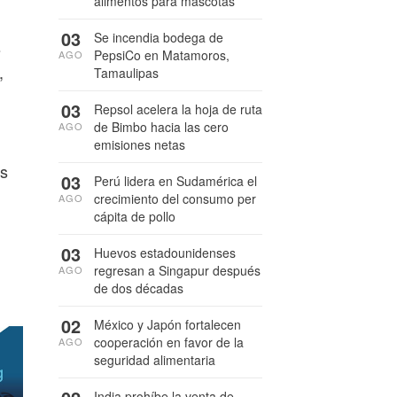
alimentos para mascotas
03
Se incendia bodega de
s
PepsiCo en Matamoros,
AGO
,
Tamaulipas
03
Repsol acelera la hoja de ruta
de Bimbo hacia las cero
AGO
emisiones netas
as
03
Perú lidera en Sudamérica el
crecimiento del consumo per
AGO
cápita de pollo
03
Huevos estadounidenses
regresan a Singapur después
AGO
de dos décadas
02
México y Japón fortalecen
cooperación en favor de la
AGO
seguridad alimentaria
India prohíbe la venta de