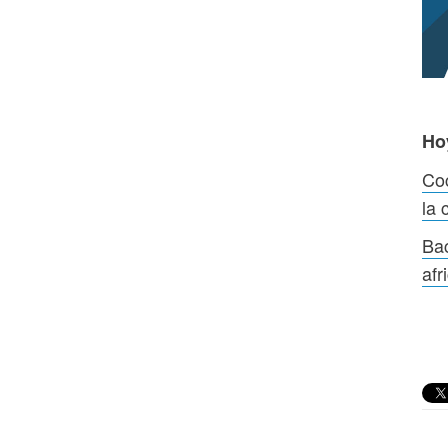
Ho
Co
la 
Bac
afr