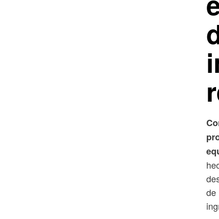
i
r
Co
pr
eq
hec
des
de 
ing