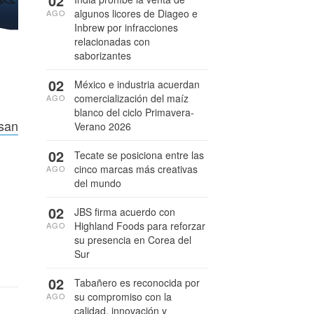
02
algunos licores de Diageo e
AGO
Inbrew por infracciones
relacionadas con
saborizantes
02
México e industria acuerdan
comercialización del maíz
AGO
blanco del ciclo Primavera-
san
Verano 2026
02
Tecate se posiciona entre las
cinco marcas más creativas
AGO
del mundo
02
JBS firma acuerdo con
Highland Foods para reforzar
AGO
su presencia en Corea del
Sur
02
Tabañero es reconocida por
su compromiso con la
AGO
calidad, innovación y