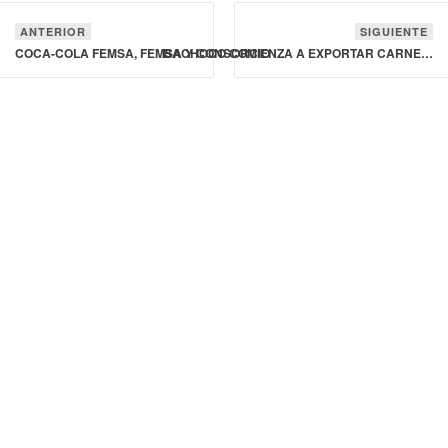
ANTERIOR
SIGUIENTE
COCA-COLA FEMSA, FEMSA Y CONSORCIO UNAM-TEC IMPULSAN LA CIRCULARIDAD HÍDRICA
BACHOCO COMIENZA A EXPORTAR CARNE DE CERDO AL CONTINENTE AFRICANO