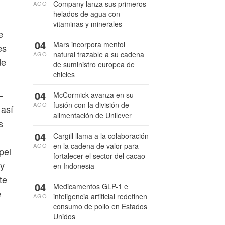
Company lanza sus primeros
AGO
helados de agua con
vitaminas y minerales
e
04
Mars incorpora mentol
es
natural trazable a su cadena
AGO
de
de suministro europea de
chicles
—
04
McCormick avanza en su
fusión con la división de
AGO
 así
alimentación de Unilever
s
04
Cargill llama a la colaboración
en la cadena de valor para
AGO
pel
fortalecer el sector del cacao
 y
en Indonesia
te
04
Medicamentos GLP-1 e
e
inteligencia artificial redefinen
AGO
consumo de pollo en Estados
Unidos