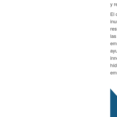
y r
El 
in
res
las
emi
ayu
inn
híd
emi