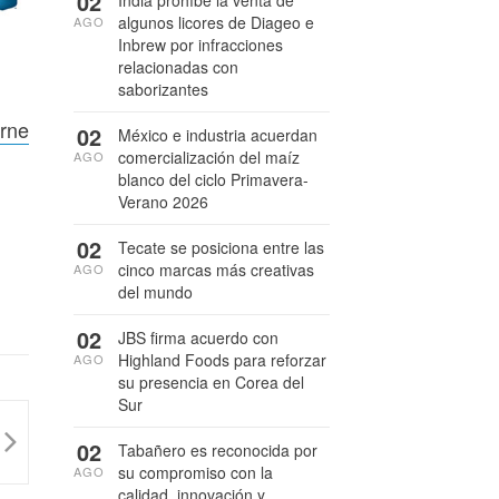
02
India prohíbe la venta de
algunos licores de Diageo e
AGO
Inbrew por infracciones
relacionadas con
saborizantes
arne
02
México e industria acuerdan
comercialización del maíz
AGO
blanco del ciclo Primavera-
Verano 2026
02
Tecate se posiciona entre las
cinco marcas más creativas
AGO
del mundo
02
JBS firma acuerdo con
Highland Foods para reforzar
AGO
su presencia en Corea del
Sur
02
Tabañero es reconocida por
su compromiso con la
AGO
calidad, innovación y