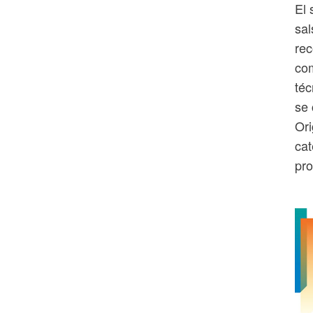
El 
sal
rec
com
téc
se 
Ori
cat
pro