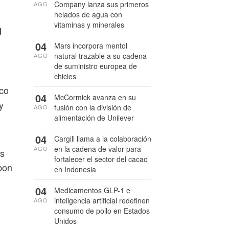
Company lanza sus primeros
AGO
helados de agua con
vitaminas y minerales
d
04
Mars incorpora mentol
natural trazable a su cadena
AGO
de suministro europea de
chicles
ico
04
McCormick avanza en su
y
fusión con la división de
AGO
alimentación de Unilever
04
Cargill llama a la colaboración
en la cadena de valor para
AGO
os
fortalecer el sector del cacao
bon
en Indonesia
04
Medicamentos GLP-1 e
inteligencia artificial redefinen
AGO
consumo de pollo en Estados
Unidos