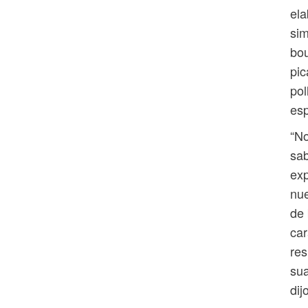
ela
sim
bou
pic
pol
esp
“No
sab
exp
nue
de 
car
res
sua
dij