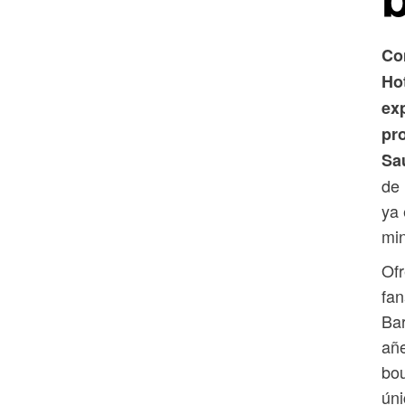
Co
Ho
ex
pr
Sa
de 
ya 
min
Ofr
fan
Bar
añe
bou
úni