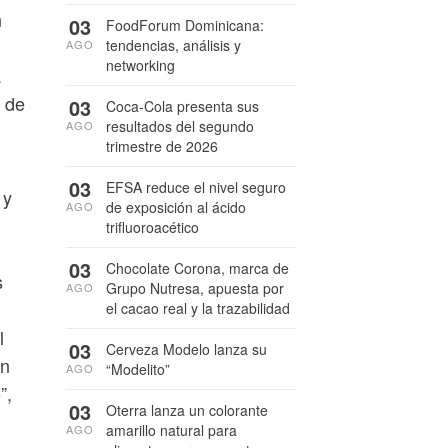
n
03
FoodForum Dominicana:
tendencias, análisis y
AGO
networking
a
s de
03
Coca-Cola presenta sus
resultados del segundo
AGO
trimestre de 2026
03
EFSA reduce el nivel seguro
 y
de exposición al ácido
AGO
trifluoroacético
03
Chocolate Corona, marca de
s
Grupo Nutresa, apuesta por
AGO
el cacao real y la trazabilidad
l
03
Cerveza Modelo lanza su
un
“Modelito”
AGO
”,
03
Oterra lanza un colorante
amarillo natural para
AGO