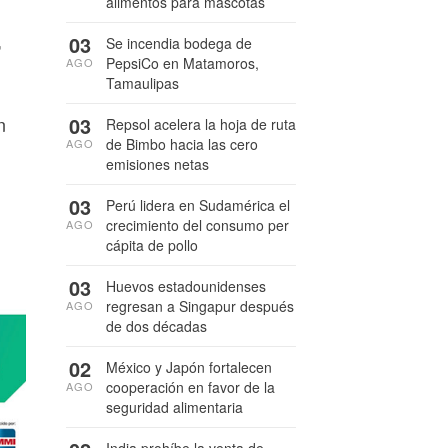
alimentos para mascotas
,
03
Se incendia bodega de
PepsiCo en Matamoros,
AGO
Tamaulipas
n
03
Repsol acelera la hoja de ruta
de Bimbo hacia las cero
AGO
emisiones netas
03
Perú lidera en Sudamérica el
crecimiento del consumo per
AGO
cápita de pollo
03
Huevos estadounidenses
regresan a Singapur después
AGO
de dos décadas
02
México y Japón fortalecen
cooperación en favor de la
AGO
seguridad alimentaria