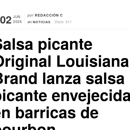
02
por
REDACCIÓN C
JUN
2026
en
Visto: 511
NOTICIAS
Salsa picante
Original Louisiana
Brand lanza salsa
picante envejecid
en barricas de
bourbon