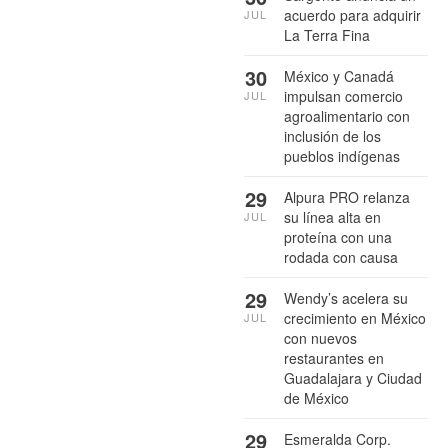
acuerdo para adquirir
JUL
La Terra Fina
30
México y Canadá
impulsan comercio
JUL
agroalimentario con
inclusión de los
pueblos indígenas
29
Alpura PRO relanza
su línea alta en
JUL
proteína con una
rodada con causa
29
Wendy’s acelera su
crecimiento en México
JUL
con nuevos
restaurantes en
Guadalajara y Ciudad
de México
29
Esmeralda Corp.