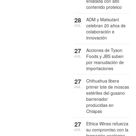
enlatada con alto
contenido proteico
28
ADM y Matsutani
celebran 20 años de
JUL
colaboración e
innovación
27
Acciones de Tyson
Foods y JBS suben
JUL
por reanudación de
importaciones
27
Chihuahua libera
primer lote de moscas
JUL
estériles del gusano
barrenador
producidas en
Chiapas
27
Ethica Wines refuerza
su compromiso con la
JUL
formación enológica