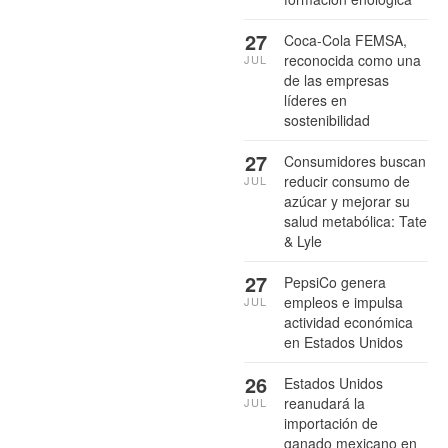
27
Coca-Cola FEMSA,
reconocida como una
JUL
de las empresas
líderes en
sostenibilidad
27
Consumidores buscan
reducir consumo de
JUL
azúcar y mejorar su
salud metabólica: Tate
& Lyle
27
PepsiCo genera
empleos e impulsa
JUL
actividad económica
en Estados Unidos
26
Estados Unidos
reanudará la
JUL
importación de
ganado mexicano en