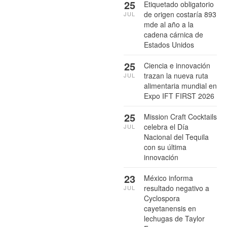
25
Etiquetado obligatorio
de origen costaría 893
JUL
mde al año a la
cadena cárnica de
Estados Unidos
25
Ciencia e innovación
trazan la nueva ruta
JUL
alimentaria mundial en
Expo IFT FIRST 2026
25
Mission Craft Cocktails
celebra el Día
JUL
Nacional del Tequila
con su última
innovación
23
México informa
resultado negativo a
JUL
Cyclospora
cayetanensis en
lechugas de Taylor