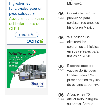
Michoacán
06
Coca-Cola estrena
publicidad para
AGO
celebrar 100 años de
historia en México
06
WK Kellogg Co
eliminará los
AGO
colorantes artificiales
en sus cereales para
finales de 2026
06
Exportaciones de
vacuno de Estados
AGO
Unidos bajan 9% en
primer semestre y las
de porcino suben 4%
06
Arcor, en su 75
aniversario inaugura
AGO
su primer Parque