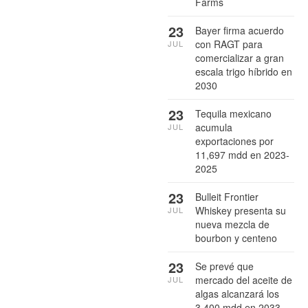
Farms
23
Bayer firma acuerdo
con RAGT para
JUL
comercializar a gran
escala trigo híbrido en
2030
23
Tequila mexicano
acumula
JUL
exportaciones por
11,697 mdd en 2023-
2025
23
Bulleit Frontier
Whiskey presenta su
JUL
nueva mezcla de
bourbon y centeno
23
Se prevé que
mercado del aceite de
JUL
algas alcanzará los
3,400 mdd en 2033