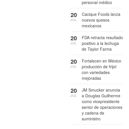
personal médico
20
Cacique Foods lanza
nuevos quesos
JUL
mexicanos
20
FDA retracta resultado
positivo a la lechuga
JUL
de Taylor Farms
20
Fortalecen en México
producción de frijol
JUL
con variedades
mejoradas
20
JM Smucker anuncia
a Douglas Guilherme
JUL
como vicepresidente
senior de operaciones
y cadena de
suministro