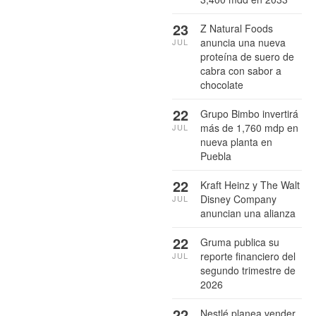
23
Z Natural Foods
anuncia una nueva
JUL
proteína de suero de
cabra con sabor a
chocolate
22
Grupo Bimbo invertirá
más de 1,760 mdp en
JUL
nueva planta en
Puebla
22
Kraft Heinz y The Walt
Disney Company
JUL
anuncian una alianza
22
Gruma publica su
reporte financiero del
JUL
segundo trimestre de
2026
22
Nestlé planea vender