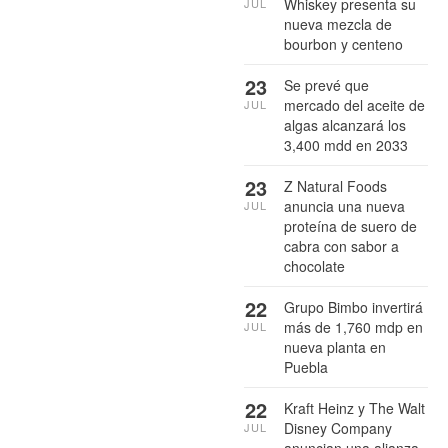
Whiskey presenta su
JUL
nueva mezcla de
bourbon y centeno
23
Se prevé que
mercado del aceite de
JUL
algas alcanzará los
3,400 mdd en 2033
23
Z Natural Foods
anuncia una nueva
JUL
proteína de suero de
cabra con sabor a
chocolate
22
Grupo Bimbo invertirá
más de 1,760 mdp en
JUL
nueva planta en
Puebla
22
Kraft Heinz y The Walt
Disney Company
JUL
anuncian una alianza