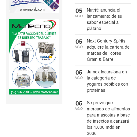
05
Nutri® anuncia el
lanzamiento de su
AGO
sabor especial a
plátano
05
Next Century Spirits
adquiere la cartera de
AGO
marcas de licores
Grain & Barrel
05
Jumex incursiona en
la categoría de
AGO
yogures bebibles con
proteínas
05
Se prevé que
mercado de alimentos
AGO
para mascotas a base
de insectos alcanzará
los 4,000 mdd en
2036