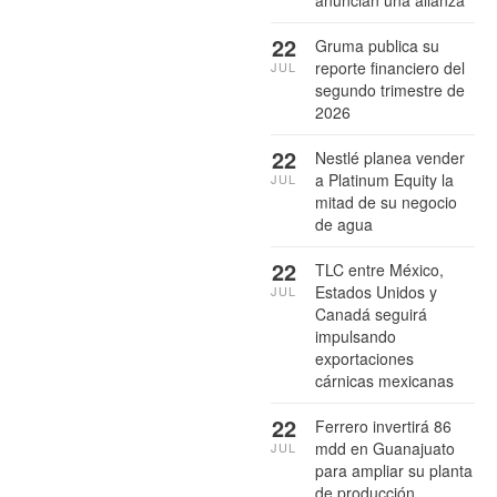
22
Gruma publica su
reporte financiero del
JUL
segundo trimestre de
2026
22
Nestlé planea vender
a Platinum Equity la
JUL
mitad de su negocio
de agua
22
TLC entre México,
Estados Unidos y
JUL
Canadá seguirá
impulsando
exportaciones
cárnicas mexicanas
22
Ferrero invertirá 86
mdd en Guanajuato
JUL
para ampliar su planta
de producción