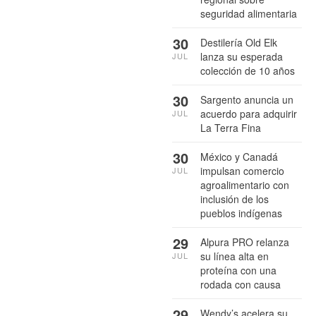
seguridad alimentaria
30
Destilería Old Elk
lanza su esperada
JUL
colección de 10 años
30
Sargento anuncia un
acuerdo para adquirir
JUL
La Terra Fina
30
México y Canadá
impulsan comercio
JUL
agroalimentario con
inclusión de los
pueblos indígenas
29
Alpura PRO relanza
su línea alta en
JUL
proteína con una
rodada con causa
29
Wendy’s acelera su