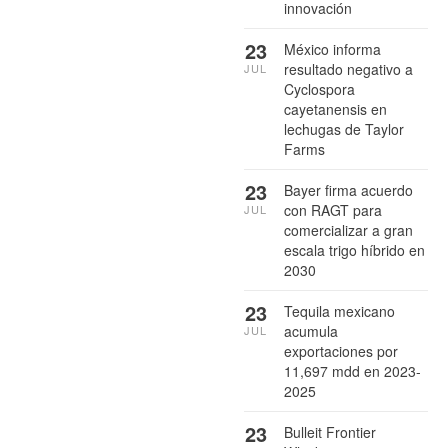
innovación
23
México informa
resultado negativo a
JUL
Cyclospora
cayetanensis en
lechugas de Taylor
Farms
23
Bayer firma acuerdo
con RAGT para
JUL
comercializar a gran
escala trigo híbrido en
2030
23
Tequila mexicano
acumula
JUL
exportaciones por
11,697 mdd en 2023-
2025
23
Bulleit Frontier