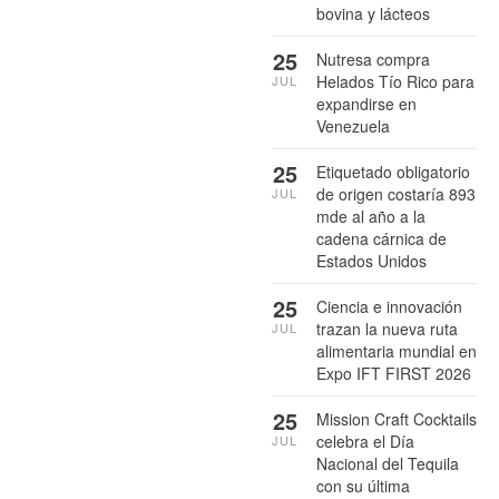
bovina y lácteos
25
Nutresa compra
Helados Tío Rico para
JUL
expandirse en
Venezuela
25
Etiquetado obligatorio
de origen costaría 893
JUL
mde al año a la
cadena cárnica de
Estados Unidos
25
Ciencia e innovación
trazan la nueva ruta
JUL
alimentaria mundial en
Expo IFT FIRST 2026
25
Mission Craft Cocktails
celebra el Día
JUL
Nacional del Tequila
con su última