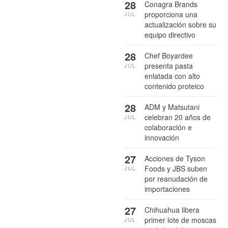
28
Conagra Brands
proporciona una
JUL
actualización sobre su
equipo directivo
28
Chef Boyardee
presenta pasta
JUL
enlatada con alto
contenido proteico
28
ADM y Matsutani
celebran 20 años de
JUL
colaboración e
innovación
27
Acciones de Tyson
Foods y JBS suben
JUL
por reanudación de
importaciones
27
Chihuahua libera
primer lote de moscas
JUL