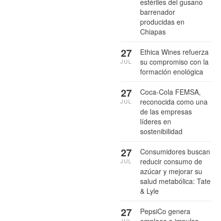
estériles del gusano
barrenador
producidas en
Chiapas
27
Ethica Wines refuerza
su compromiso con la
JUL
formación enológica
27
Coca-Cola FEMSA,
reconocida como una
JUL
de las empresas
líderes en
sostenibilidad
27
Consumidores buscan
reducir consumo de
JUL
azúcar y mejorar su
salud metabólica: Tate
& Lyle
27
PepsiCo genera
empleos e impulsa
JUL