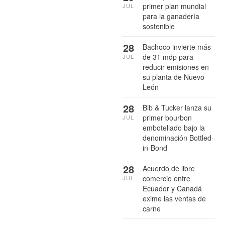
primer plan mundial
JUL
para la ganadería
sostenible
28
Bachoco invierte más
de 31 mdp para
JUL
reducir emisiones en
su planta de Nuevo
León
28
Bib & Tucker lanza su
primer bourbon
JUL
embotellado bajo la
denominación Bottled-
in-Bond
28
Acuerdo de libre
comercio entre
JUL
Ecuador y Canadá
exime las ventas de
carne