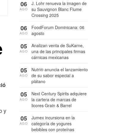
06
J. Lohr renueva la imagen de
su Sauvignon Blanc Flume
AGO
Crossing 2025
06
FoodForum Dominicana: 06
agosto
AGO
e
05
Analizan venta de SuKarne,
una de las principales firmas
AGO
cárnicas mexicanas
05
Nutri® anuncia el lanzamiento
de su sabor especial a
AGO
plátano
ció
05
Next Century Spirits adquiere
la cartera de marcas de
AGO
licores Grain & Barrel
o y
05
Jumex incursiona en la
categoría de yogures
AGO
bebibles con proteínas