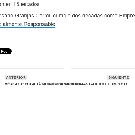
ón en 15 estados
tosano-Granjas Carroll cumple dos décadas como Empr
cialmente Responsable
ANTERIOR
SIGUIENTE
MÉXICO REPLICARÁ MODELO DE CLUSTER AGROALIMENTARIO DE NUEVO LEÓN EN 15 ESTADOS
ALTOSANO-GRANJAS CARROLL CUMPLE DOS DÉCADAS COMO EMPRESA SOCIALMENTE RESPONSABLE