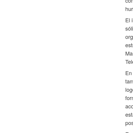
com
hur
El 
sól
org
es
Ma
Tel
En 
tam
log
for
aco
est
pos