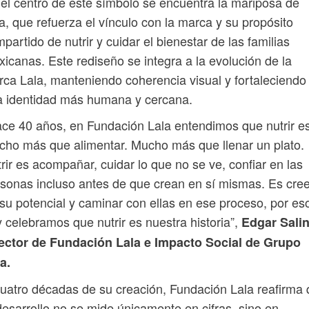
el centro de este símbolo se encuentra la mariposa de
a, que refuerza el vínculo con la marca y su propósito
partido de nutrir y cuidar el bienestar de las familias
icanas. Este rediseño se integra a la evolución de la
ca Lala, manteniendo coherencia visual y fortaleciendo
a identidad más humana y cercana.
ce 40 años, en Fundación Lala entendimos que nutrir e
ho más que alimentar. Mucho más que llenar un plato.
rir es acompañar, cuidar lo que no se ve, confiar en las
sonas incluso antes de que crean en sí mismas. Es cree
su potencial y caminar con ellas en ese proceso, por es
 celebramos que nutrir es nuestra historia”,
Edgar Salin
rector de Fundación Lala e Impacto Social de Grupo
a.
uatro décadas de su creación, Fundación Lala reafirma
desarrollo no se mide únicamente en cifras, sino en