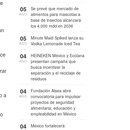
de
05
Se prevé que mercado de
alimentos para mascotas a
AGO
base de insectos alcanzará
los 4,000 mdd en 2036
un
05
Minute Maid Spiked lanza su
Vodka Lemonade Iced Tea
AGO
nce
04
HEINEKEN México y Ecolana
presentan campaña que
AGO
n
busca incentivar la
rar
separación y el reciclaje de
residuos
04
Fundación Alsea abre
o a
convocatoria para impulsar
AGO
proyectos de seguridad
alimentaria, educación y
vo
empleabilidad en México
04
México fortalecerá