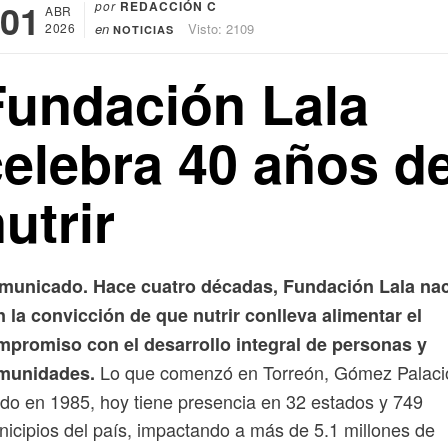
01
por
REDACCIÓN C
ABR
2026
en
Visto: 2109
NOTICIAS
Fundación Lala
celebra 40 años d
utrir
municado. Hace cuatro décadas, Fundación Lala na
 la convicción de que nutrir conlleva alimentar el
mpromiso con el desarrollo integral de personas y
Lo que comenzó en Torreón, Gómez Palaci
munidades.
do en 1985, hoy tiene presencia en 32 estados y 749
icipios del país, impactando a más de 5.1 millones de