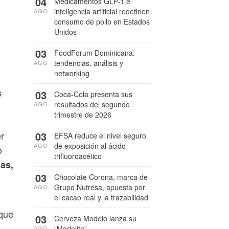
04
Medicamentos GLP-1 e
inteligencia artificial redefinen
AGO
consumo de pollo en Estados
Unidos
03
FoodForum Dominicana:
tendencias, análisis y
AGO
networking
s
03
Coca-Cola presenta sus
resultados del segundo
AGO
trimestre de 2026
03
r
EFSA reduce el nivel seguro
de exposición al ácido
AGO
o
trifluoroacético
as,
03
Chocolate Corona, marca de
Grupo Nutresa, apuesta por
AGO
el cacao real y la trazabilidad
 que
03
Cerveza Modelo lanza su
“Modelito”
AGO