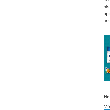
his
opo
nec
Ho
Méx