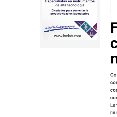
n
Co
con
co
co
Ler
mun