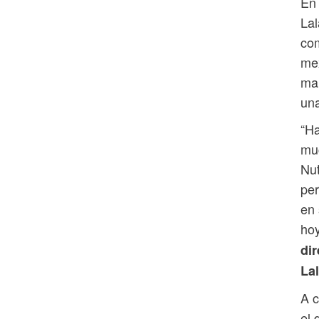
En 
Lal
com
mex
mar
un
“Ha
muc
Nut
per
en 
hoy
di
Lal
A c
el 