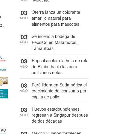
03
Oterra lanza un colorante
o
amarillo natural para
AGO
o.
alimentos para mascotas
03
Se incendia bodega de
PepsiCo en Matamoros,
AGO
Tamaulipas
03
Repsol acelera la hoja de ruta
de Bimbo hacia las cero
AGO
emisiones netas
03
Perú lidera en Sudamérica el
crecimiento del consumo per
AGO
cápita de pollo
03
Huevos estadounidenses
regresan a Singapur después
AGO
de dos décadas
evo
02
México y Japón fortalecen