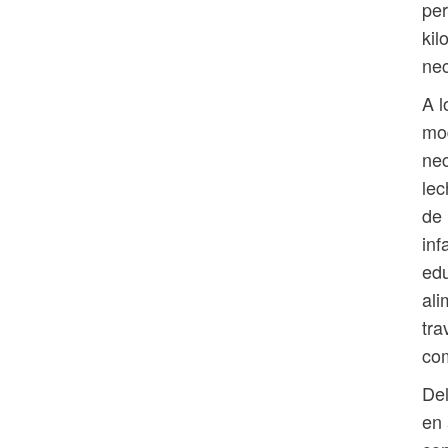
per
kil
nec
A l
mod
nec
lec
de 
inf
edu
ali
tra
com
Del
en 