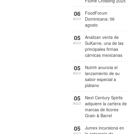
Flume Crossing 2025
06
FoodForum
Dominicana: 06
AGO
agosto
05
Analizan venta de
SuKarne, una de las
AGO
principales firmas
cárnicas mexicanas
05
Nutri® anuncia el
lanzamiento de su
AGO
sabor especial a
plátano
05
Next Century Spirits
adquiere la cartera de
AGO
marcas de licores
Grain & Barrel
05
Jumex incursiona en
la categoría de
AGO