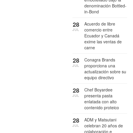
denominación Bottled-
in-Bond
28
Acuerdo de libre
comercio entre
JUL
Ecuador y Canadá
exime las ventas de
carne
28
Conagra Brands
proporciona una
JUL
actualización sobre su
equipo directivo
28
Chef Boyardee
presenta pasta
JUL
enlatada con alto
contenido proteico
28
ADM y Matsutani
celebran 20 años de
JUL
colaboración e