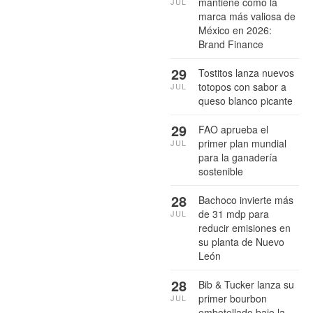
mantiene como la
JUL
marca más valiosa de
México en 2026:
Brand Finance
29
Tostitos lanza nuevos
totopos con sabor a
JUL
queso blanco picante
29
FAO aprueba el
primer plan mundial
JUL
para la ganadería
sostenible
28
Bachoco invierte más
de 31 mdp para
JUL
reducir emisiones en
su planta de Nuevo
León
28
Bib & Tucker lanza su
primer bourbon
JUL
embotellado bajo la