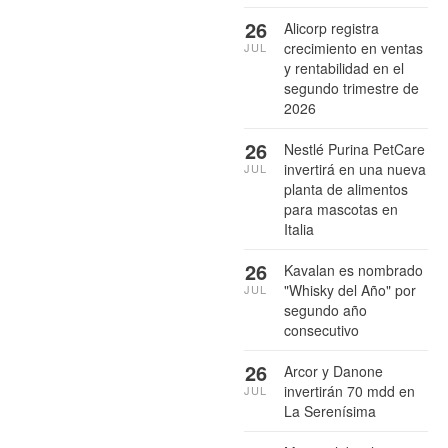
26
Alicorp registra
crecimiento en ventas
JUL
y rentabilidad en el
segundo trimestre de
2026
26
Nestlé Purina PetCare
invertirá en una nueva
JUL
planta de alimentos
para mascotas en
Italia
26
Kavalan es nombrado
"Whisky del Año" por
JUL
segundo año
consecutivo
26
Arcor y Danone
invertirán 70 mdd en
JUL
La Serenísima