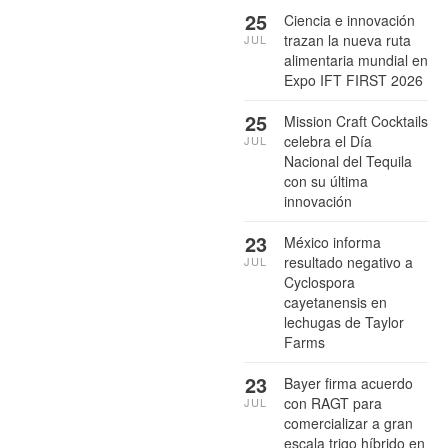
25
Ciencia e innovación
trazan la nueva ruta
JUL
alimentaria mundial en
Expo IFT FIRST 2026
25
Mission Craft Cocktails
celebra el Día
JUL
Nacional del Tequila
con su última
innovación
23
México informa
resultado negativo a
JUL
Cyclospora
cayetanensis en
lechugas de Taylor
Farms
23
Bayer firma acuerdo
con RAGT para
JUL
comercializar a gran
escala trigo híbrido en