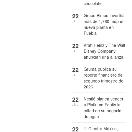
chocolate
22
Grupo Bimbo invertirá
más de 1,760 mdp en
JUL
nueva planta en
Puebla
22
Kraft Heinz y The Walt
Disney Company
JUL
anuncian una alianza
22
Gruma publica su
reporte financiero del
JUL
segundo trimestre de
2026
22
Nestlé planea vender
a Platinum Equity la
JUL
mitad de su negocio
de agua
22
TLC entre México,