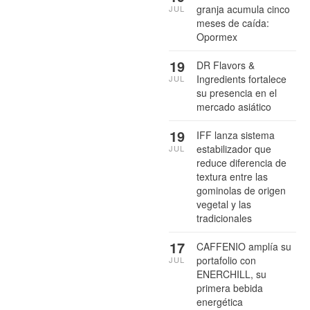
granja acumula cinco
JUL
meses de caída:
Opormex
19
DR Flavors &
Ingredients fortalece
JUL
su presencia en el
mercado asiático
19
IFF lanza sistema
estabilizador que
JUL
reduce diferencia de
textura entre las
gominolas de origen
vegetal y las
tradicionales
17
CAFFENIO amplía su
portafolio con
JUL
ENERCHILL, su
primera bebida
energética