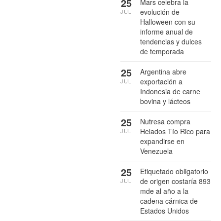
25
Mars celebra la
evolución de
JUL
Halloween con su
informe anual de
tendencias y dulces
de temporada
25
Argentina abre
exportación a
JUL
Indonesia de carne
bovina y lácteos
25
Nutresa compra
Helados Tío Rico para
JUL
expandirse en
Venezuela
25
Etiquetado obligatorio
de origen costaría 893
JUL
mde al año a la
cadena cárnica de
Estados Unidos