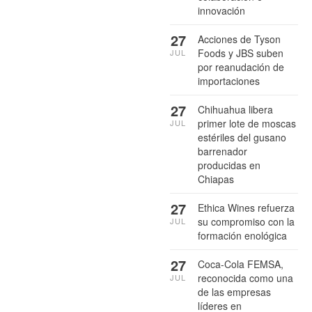
innovación
27
Acciones de Tyson
Foods y JBS suben
JUL
por reanudación de
importaciones
27
Chihuahua libera
primer lote de moscas
JUL
estériles del gusano
barrenador
producidas en
Chiapas
27
Ethica Wines refuerza
su compromiso con la
JUL
formación enológica
27
Coca-Cola FEMSA,
reconocida como una
JUL
de las empresas
líderes en