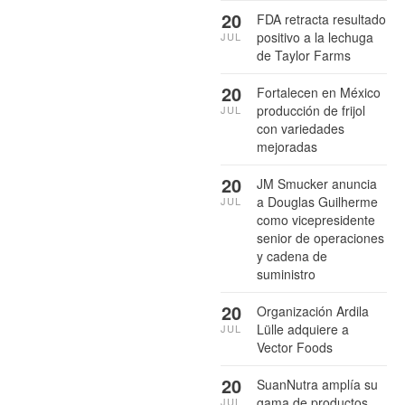
20
FDA retracta resultado
positivo a la lechuga
JUL
de Taylor Farms
20
Fortalecen en México
producción de frijol
JUL
con variedades
mejoradas
20
JM Smucker anuncia
a Douglas Guilherme
JUL
como vicepresidente
senior de operaciones
y cadena de
suministro
20
Organización Ardila
Lülle adquiere a
JUL
Vector Foods
20
SuanNutra amplía su
gama de productos
JUL