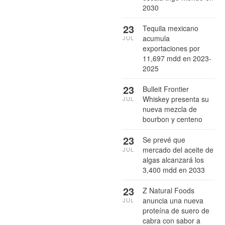
2030
23
Tequila mexicano
acumula
JUL
exportaciones por
11,697 mdd en 2023-
2025
23
Bulleit Frontier
Whiskey presenta su
JUL
nueva mezcla de
bourbon y centeno
23
Se prevé que
mercado del aceite de
JUL
algas alcanzará los
3,400 mdd en 2033
23
Z Natural Foods
anuncia una nueva
JUL
proteína de suero de
cabra con sabor a