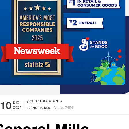
10
por
REDACCIÓN C
DIC
2024
en
Visto: 7454
NOTICIAS
eneral Mills