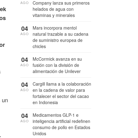
Company lanza sus primeros
AGO
eek
helados de agua con
vitaminas y minerales
dos
04
Mars incorpora mentol
natural trazable a su cadena
AGO
de suministro europea de
or
chicles
04
McCormick avanza en su
fusión con la división de
AGO
a
alimentación de Unilever
04
Cargill llama a la colaboración
en la cadena de valor para
AGO
fortalecer el sector del cacao
s un
en Indonesia
04
Medicamentos GLP-1 e
inteligencia artificial redefinen
AGO
consumo de pollo en Estados
Unidos
.