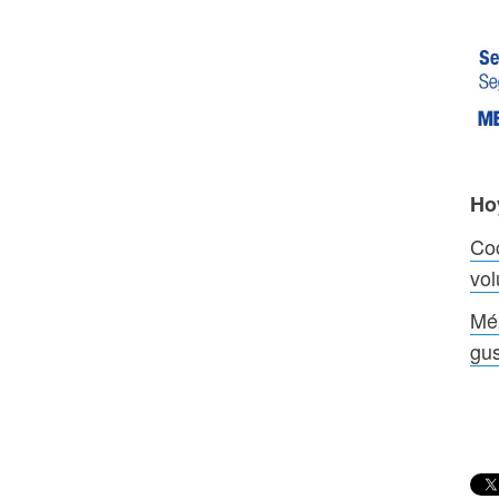
Ho
Coc
vol
Méx
gu