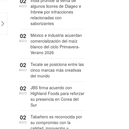
02
India prohíbe la venta de
algunos licores de Diageo e
AGO
Inbrew por infracciones
relacionadas con
saborizantes
02
México e industria acuerdan
comercialización del maíz
AGO
blanco del ciclo Primavera-
Verano 2026
02
Tecate se posiciona entre las
cinco marcas más creativas
AGO
del mundo
02
JBS firma acuerdo con
Highland Foods para reforzar
AGO
su presencia en Corea del
Sur
02
Tabañero es reconocida por
su compromiso con la
AGO
calidad, innovación y