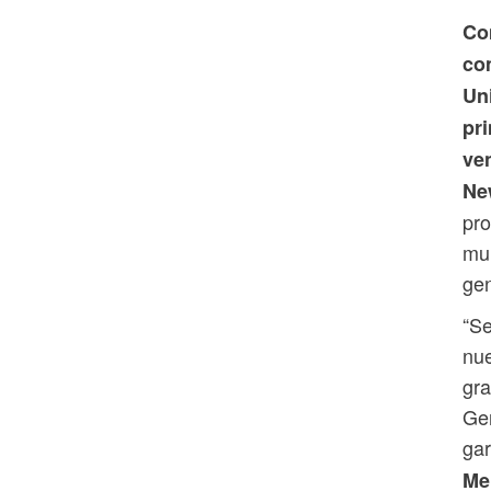
Co
co
Un
pr
ve
Ne
pro
mun
gen
“S
nue
gra
Gen
gar
Me