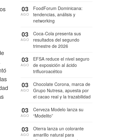
03
dos
FoodForum Dominicana:
tendencias, análisis y
AGO
networking
03
Coca-Cola presenta sus
resultados del segundo
AGO
trimestre de 2026
de
03
EFSA reduce el nivel seguro
a
de exposición al ácido
AGO
ntó
trifluoroacético
las
03
Chocolate Corona, marca de
idad
Grupo Nutresa, apuesta por
AGO
as
el cacao real y la trazabilidad
03
Cerveza Modelo lanza su
“Modelito”
AGO
03
Oterra lanza un colorante
amarillo natural para
AGO