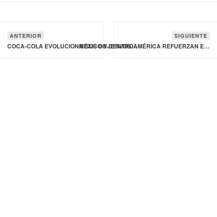
ANTERIOR
SIGUIENTE
COCA‑COLA EVOLUCIONA SUS OBJETIVOS MEDIOAMBIENTALES VOLUNTARIOS
MÉXICO Y CENTROAMÉRICA REFUERZAN ESTRATEGIA COMÚN FRENTE AL GUSANO BARRENADOR DEL GANADO