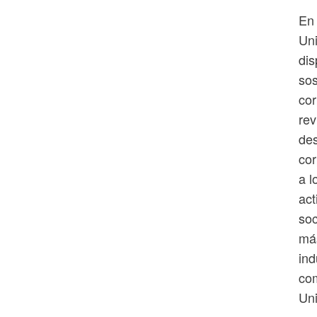
En 
Uni
dis
sos
cor
rev
des
cor
a l
act
soc
má
ind
co
Uni