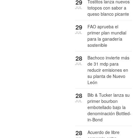
29
Tostitos lanza nuevos
totopos con sabor a
JUL
queso blanco picante
29
FAO aprueba el
primer plan mundial
JUL
para la ganadería
sostenible
28
Bachoco invierte más
de 31 mdp para
JUL
reducir emisiones en
su planta de Nuevo
León
28
Bib & Tucker lanza su
primer bourbon
JUL
embotellado bajo la
denominación Bottled-
in-Bond
28
Acuerdo de libre
JUL