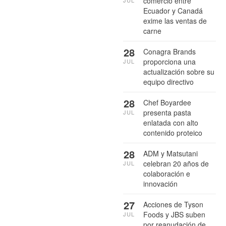
comercio entre
Ecuador y Canadá
exime las ventas de
carne
28
Conagra Brands
proporciona una
JUL
actualización sobre su
equipo directivo
28
Chef Boyardee
presenta pasta
JUL
enlatada con alto
contenido proteico
28
ADM y Matsutani
celebran 20 años de
JUL
colaboración e
innovación
27
Acciones de Tyson
Foods y JBS suben
JUL
por reanudación de