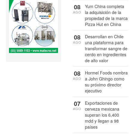
08
Yum China completa
la adquisición de la
AGO
propiedad de la marca
Pizza Hut en China
08
Desarrollan en Chile
una plataforma para
AGO
transformar sangre de
cerdo en ingredientes
de alto valor
08
Hormel Foods nombra
a John Ghingo como
AGO
su próximo director
ejecutivo
07
Exportaciones de
cerveza mexicana
AGO
superan los 6,400
mdd y llegan a 98
países