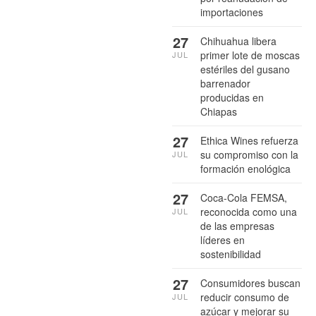
importaciones
27
Chihuahua libera
primer lote de moscas
JUL
estériles del gusano
barrenador
producidas en
Chiapas
27
Ethica Wines refuerza
su compromiso con la
JUL
formación enológica
27
Coca-Cola FEMSA,
reconocida como una
JUL
de las empresas
líderes en
sostenibilidad
27
Consumidores buscan
reducir consumo de
JUL
azúcar y mejorar su