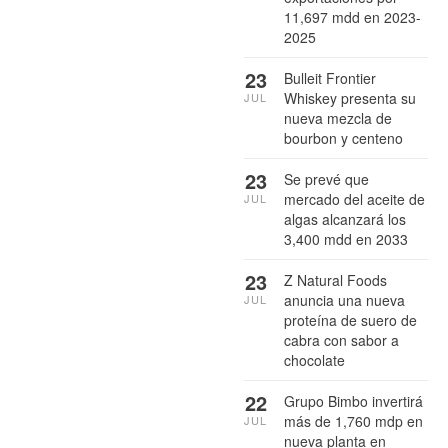
11,697 mdd en 2023-
2025
23
Bulleit Frontier
Whiskey presenta su
JUL
nueva mezcla de
bourbon y centeno
23
Se prevé que
mercado del aceite de
JUL
algas alcanzará los
3,400 mdd en 2033
23
Z Natural Foods
anuncia una nueva
JUL
proteína de suero de
cabra con sabor a
chocolate
22
Grupo Bimbo invertirá
más de 1,760 mdp en
JUL
nueva planta en