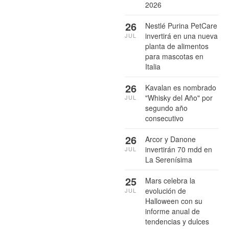
2026
26
Nestlé Purina PetCare
invertirá en una nueva
JUL
planta de alimentos
para mascotas en
Italia
26
Kavalan es nombrado
"Whisky del Año" por
JUL
segundo año
consecutivo
26
Arcor y Danone
invertirán 70 mdd en
JUL
La Serenísima
25
Mars celebra la
evolución de
JUL
Halloween con su
informe anual de
tendencias y dulces