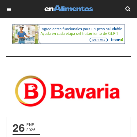
OFF CANVAS
26
ENE
2026