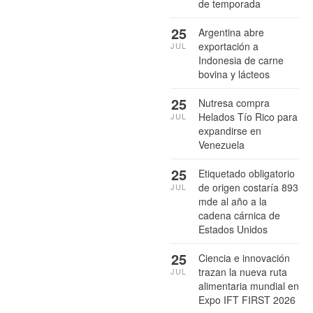
de temporada
25
Argentina abre
exportación a
JUL
Indonesia de carne
bovina y lácteos
25
Nutresa compra
Helados Tío Rico para
JUL
expandirse en
Venezuela
25
Etiquetado obligatorio
de origen costaría 893
JUL
mde al año a la
cadena cárnica de
Estados Unidos
25
Ciencia e innovación
trazan la nueva ruta
JUL
alimentaria mundial en
Expo IFT FIRST 2026