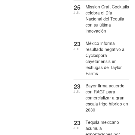
25
Mission Craft Cocktails
celebra el Día
JUL
Nacional del Tequila
con su última
innovación
23
México informa
resultado negativo a
JUL
Cyclospora
cayetanensis en
lechugas de Taylor
Farms
23
Bayer firma acuerdo
con RAGT para
JUL
comercializar a gran
escala trigo híbrido en
2030
23
Tequila mexicano
acumula
JUL
exportaciones por