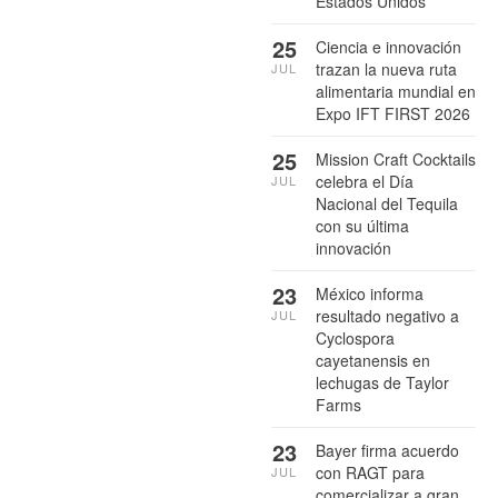
Estados Unidos
25
Ciencia e innovación
trazan la nueva ruta
JUL
alimentaria mundial en
Expo IFT FIRST 2026
25
Mission Craft Cocktails
celebra el Día
JUL
Nacional del Tequila
con su última
innovación
23
México informa
resultado negativo a
JUL
Cyclospora
cayetanensis en
lechugas de Taylor
Farms
23
Bayer firma acuerdo
con RAGT para
JUL
comercializar a gran