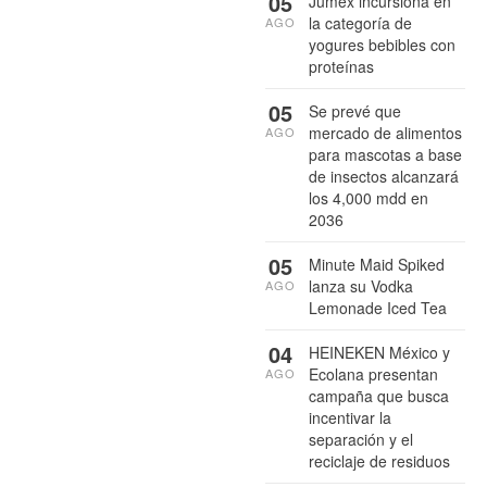
05
Jumex incursiona en
la categoría de
AGO
yogures bebibles con
proteínas
05
Se prevé que
mercado de alimentos
AGO
para mascotas a base
de insectos alcanzará
los 4,000 mdd en
2036
05
Minute Maid Spiked
lanza su Vodka
AGO
Lemonade Iced Tea
04
HEINEKEN México y
Ecolana presentan
AGO
campaña que busca
incentivar la
separación y el
reciclaje de residuos