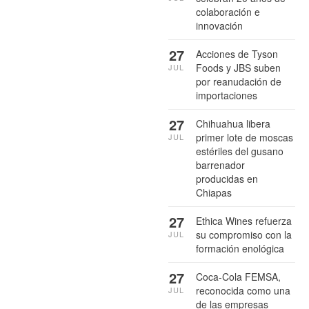
colaboración e
innovación
27
Acciones de Tyson
Foods y JBS suben
JUL
por reanudación de
importaciones
27
Chihuahua libera
primer lote de moscas
JUL
estériles del gusano
barrenador
producidas en
Chiapas
27
Ethica Wines refuerza
su compromiso con la
JUL
formación enológica
27
Coca-Cola FEMSA,
reconocida como una
JUL
de las empresas