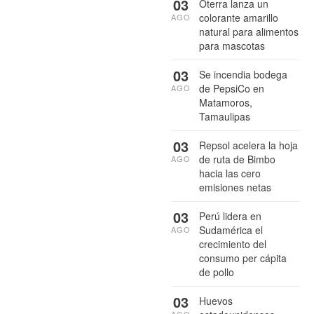
03
Oterra lanza un
colorante amarillo
AGO
natural para alimentos
para mascotas
03
Se incendia bodega
de PepsiCo en
AGO
Matamoros,
Tamaulipas
03
Repsol acelera la hoja
de ruta de Bimbo
AGO
hacia las cero
emisiones netas
03
Perú lidera en
Sudamérica el
AGO
crecimiento del
consumo per cápita
de pollo
03
Huevos