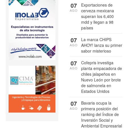
07
Exportaciones de
cerveza mexicana
AGO
superan los 6,400
mdd y llegan a 98
países
07
La marca CHIPS
AHOY! lanza su primer
AGO
sabor misterioso
07
Cofepris investiga
planta empacadora de
AGO
chiles jalapeños en
Nuevo León por brote
de salmonela en
Estados Unidos
07
Bavaria ocupa la
primera posición del
AGO
ranking del Índice de
Inversión Social y
Ambiental Empresarial