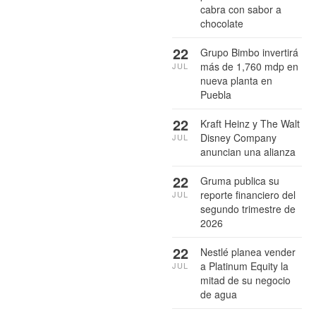
cabra con sabor a
chocolate
22
Grupo Bimbo invertirá
más de 1,760 mdp en
JUL
nueva planta en
Puebla
22
Kraft Heinz y The Walt
Disney Company
JUL
anuncian una alianza
22
Gruma publica su
reporte financiero del
JUL
segundo trimestre de
2026
22
Nestlé planea vender
a Platinum Equity la
JUL
mitad de su negocio
de agua