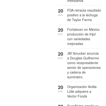
mexicanos
20
FDA retracta resultado
positivo a la lechuga
JUL
de Taylor Farms
20
Fortalecen en México
producción de frijol
JUL
con variedades
mejoradas
20
JM Smucker anuncia
a Douglas Guilherme
JUL
como vicepresidente
senior de operaciones
y cadena de
suministro
20
Organización Ardila
Lülle adquiere a
JUL
Vector Foods
SuanNutra amplía su