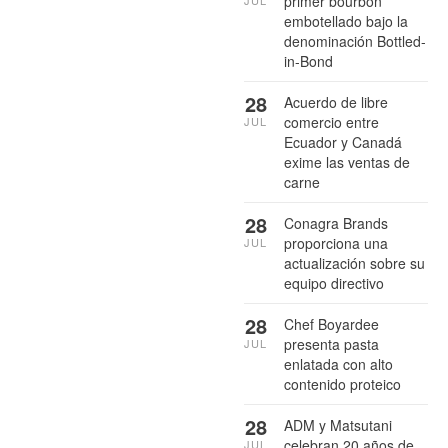
primer bourbon
JUL
embotellado bajo la
denominación Bottled-
in-Bond
28
Acuerdo de libre
comercio entre
JUL
Ecuador y Canadá
exime las ventas de
carne
28
Conagra Brands
proporciona una
JUL
actualización sobre su
equipo directivo
28
Chef Boyardee
presenta pasta
JUL
enlatada con alto
contenido proteico
28
ADM y Matsutani
celebran 20 años de
JUL