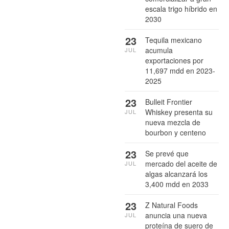
escala trigo híbrido en
2030
23
Tequila mexicano
acumula
JUL
exportaciones por
11,697 mdd en 2023-
2025
23
Bulleit Frontier
Whiskey presenta su
JUL
nueva mezcla de
bourbon y centeno
23
Se prevé que
mercado del aceite de
JUL
algas alcanzará los
3,400 mdd en 2033
23
Z Natural Foods
anuncia una nueva
JUL
proteína de suero de