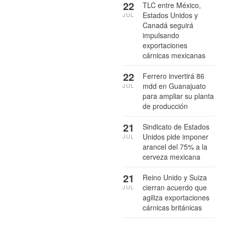
22
TLC entre México,
Estados Unidos y
JUL
Canadá seguirá
impulsando
exportaciones
cárnicas mexicanas
22
Ferrero invertirá 86
mdd en Guanajuato
JUL
para ampliar su planta
de producción
21
Sindicato de Estados
Unidos pide imponer
JUL
arancel del 75% a la
cerveza mexicana
21
Reino Unido y Suiza
cierran acuerdo que
JUL
agiliza exportaciones
cárnicas británicas