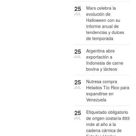
25
Mars celebra la
evolución de
JUL
Halloween con su
informe anual de
tendencias y dulces
de temporada
25
Argentina abre
exportación a
JUL
Indonesia de carne
bovina y lácteos
25
Nutresa compra
Helados Tío Rico para
JUL
expandirse en
Venezuela
25
Etiquetado obligatorio
de origen costaría 893
JUL
mde al año a la
cadena cárnica de