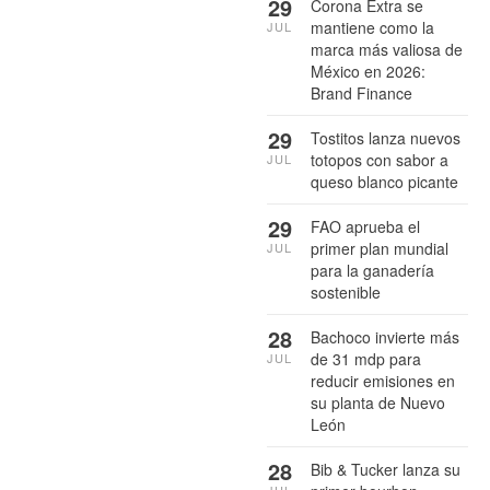
29
Corona Extra se
mantiene como la
JUL
marca más valiosa de
México en 2026:
Brand Finance
29
Tostitos lanza nuevos
totopos con sabor a
JUL
queso blanco picante
29
FAO aprueba el
primer plan mundial
JUL
para la ganadería
sostenible
28
Bachoco invierte más
de 31 mdp para
JUL
reducir emisiones en
su planta de Nuevo
León
28
Bib & Tucker lanza su