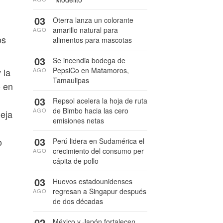
03
Oterra lanza un colorante
amarillo natural para
AGO
os
alimentos para mascotas
03
Se incendia bodega de
PepsiCo en Matamoros,
AGO
 la
Tamaulipas
o en
03
Repsol acelera la hoja de ruta
de Bimbo hacia las cero
AGO
eja
emisiones netas
03
o
Perú lidera en Sudamérica el
crecimiento del consumo per
AGO
cápita de pollo
03
Huevos estadounidenses
regresan a Singapur después
AGO
de dos décadas
02
México y Japón fortalecen