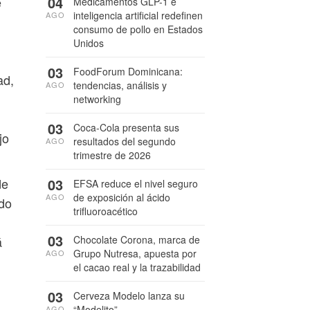
04
e
Medicamentos GLP-1 e
inteligencia artificial redefinen
AGO
consumo de pollo en Estados
Unidos
03
FoodForum Dominicana:
ad,
tendencias, análisis y
AGO
networking
03
Coca-Cola presenta sus
jo
resultados del segundo
AGO
trimestre de 2026
03
de
EFSA reduce el nivel seguro
de exposición al ácido
AGO
ndo
trifluoroacético
03
Chocolate Corona, marca de
á
Grupo Nutresa, apuesta por
AGO
el cacao real y la trazabilidad
03
Cerveza Modelo lanza su
“Modelito”
AGO