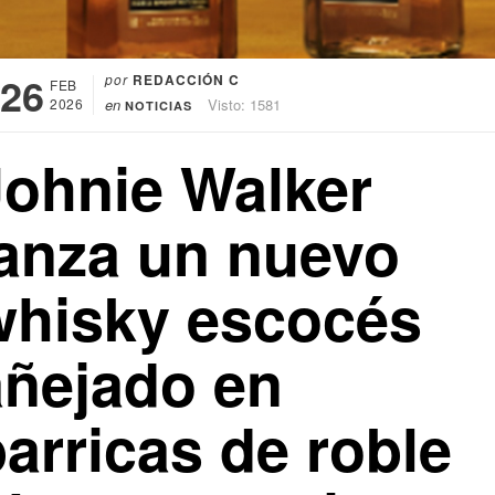
26
por
REDACCIÓN C
FEB
2026
en
Visto: 1581
NOTICIAS
Johnie Walker
lanza un nuevo
whisky escocés
añejado en
arricas de roble