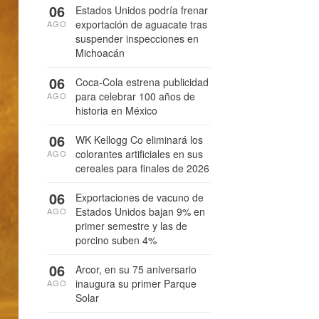
06
Estados Unidos podría frenar
exportación de aguacate tras
AGO
suspender inspecciones en
Michoacán
06
Coca-Cola estrena publicidad
para celebrar 100 años de
AGO
historia en México
06
WK Kellogg Co eliminará los
colorantes artificiales en sus
AGO
cereales para finales de 2026
06
Exportaciones de vacuno de
Estados Unidos bajan 9% en
AGO
primer semestre y las de
porcino suben 4%
06
Arcor, en su 75 aniversario
inaugura su primer Parque
AGO
Solar