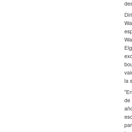
des
Dir
Wal
esp
Wal
Elg
exc
bou
vai
la 
"En
de 
año
esc
par