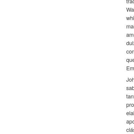
tra
Wal
whi
mad
ame
dul
com
que
Em
Joh
sab
tan
pro
ela
apo
clá