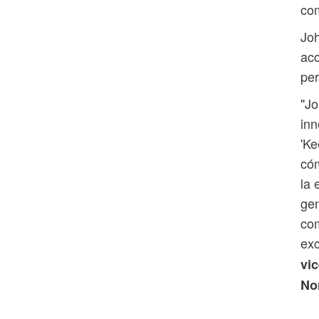
co
Joh
acc
per
"Jo
inn
'Ke
cóm
la 
gen
com
exc
vic
No