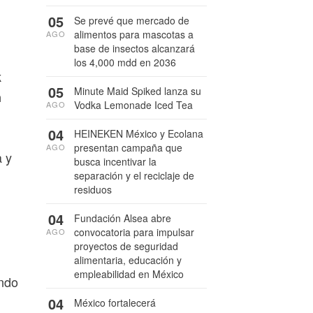
05
Se prevé que mercado de
alimentos para mascotas a
AGO
base de insectos alcanzará
los 4,000 mdd en 2036
k
05
Minute Maid Spiked lanza su
n
Vodka Lemonade Iced Tea
AGO
04
HEINEKEN México y Ecolana
presentan campaña que
AGO
a y
busca incentivar la
separación y el reciclaje de
residuos
04
Fundación Alsea abre
convocatoria para impulsar
AGO
proyectos de seguridad
alimentaria, educación y
empleabilidad en México
ando
04
México fortalecerá