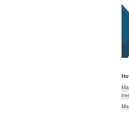
Ho
Mar
tre
Man