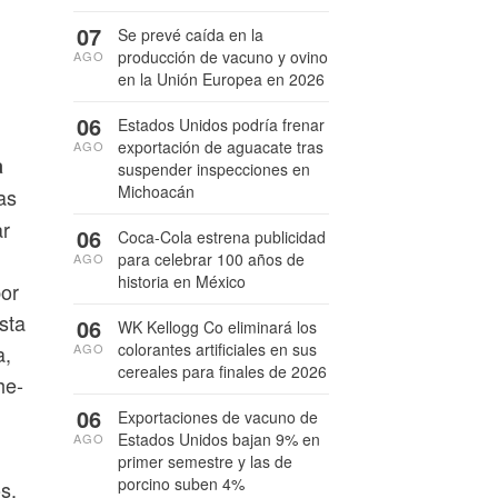
07
Se prevé caída en la
producción de vacuno y ovino
AGO
en la Unión Europea en 2026
06
Estados Unidos podría frenar
exportación de aguacate tras
AGO
a
suspender inspecciones en
Michoacán
as
ar
06
Coca-Cola estrena publicidad
para celebrar 100 años de
AGO
historia en México
por
sta
06
WK Kellogg Co eliminará los
colorantes artificiales en sus
AGO
a,
cereales para finales de 2026
he-
06
Exportaciones de vacuno de
Estados Unidos bajan 9% en
AGO
primer semestre y las de
porcino suben 4%
s,