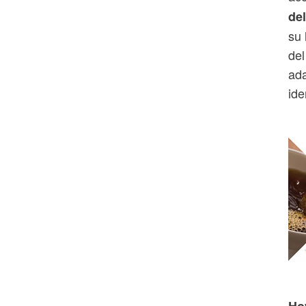
de
su 
del
ada
ide