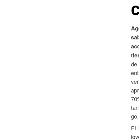
Ag
sa
ac
ti
de 
ent
ver
apr
70%
ta
go.
El 
jóv