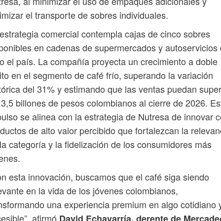
resa, al minimizar el uso de empaques adicionales y
imizar el transporte de sobres individuales.
estrategia comercial contempla cajas de cinco sobres
ponibles en cadenas de supermercados y autoservicios
o el país. La compañía proyecta un crecimiento a doble
ito en el segmento de café frío, superando la variación
tórica del 31% y estimando que las ventas puedan supe
 3,5 billones de pesos colombianos al cierre de 2026. Es
ulso se alinea con la estrategia de Nutresa de innovar 
ductos de alto valor percibido que fortalezcan la relevan
la categoría y la fidelización de los consumidores más
enes.
n esta innovación, buscamos que el café siga siendo
evante en la vida de los jóvenes colombianos,
nsformando una experiencia premium en algo cotidiano 
esible”, afirmó
David Echavarría, derente de Mercade