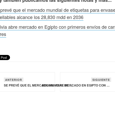
y también publicamos las siguientes notas y más...
prevé que el mercado mundial de etiquetas para envas
ellables alcance los 28,830 mdd en 2036
ivia abre mercado en Egipto con primeros envíos de ca
res
ANTERIOR
SIGUIENTE
SE PREVÉ QUE EL MERCADO MUNDIAL DE ETIQUETAS PARA ENVASES RESELLABLES ALCANCE LOS 28,830 MDD EN 2036
BOLIVIA ABRE MERCADO EN EGIPTO CON PRIMEROS ENVÍOS DE CARNE DE RES