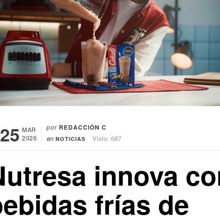
25
por
REDACCIÓN C
MAR
2026
en
Visto: 687
NOTICIAS
Nutresa innova co
ebidas frías de