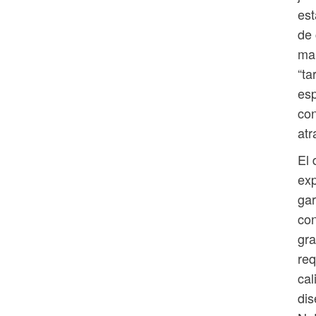
est
de 
mañ
“ta
esp
con
atr
El 
exp
gar
con
gra
req
cal
dis