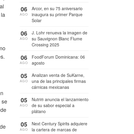
al
06
Arcor, en su 75 aniversario
 la
inaugura su primer Parque
AGO
Solar
06
J. Lohr renueva la imagen de
su Sauvignon Blanc Flume
AGO
Crossing 2025
omo
es.
06
FoodForum Dominicana: 06
agosto
AGO
05
Analizan venta de SuKarne,
una de las principales firmas
AGO
cárnicas mexicanas
un
05
Nutri® anuncia el lanzamiento
o se
de su sabor especial a
AGO
 de
plátano
05
Next Century Spirits adquiere
 de
la cartera de marcas de
AGO