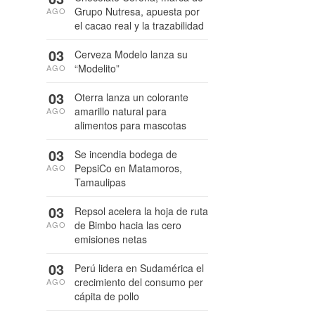
Grupo Nutresa, apuesta por
AGO
el cacao real y la trazabilidad
03
Cerveza Modelo lanza su
“Modelito”
AGO
03
Oterra lanza un colorante
amarillo natural para
AGO
alimentos para mascotas
03
Se incendia bodega de
PepsiCo en Matamoros,
AGO
Tamaulipas
03
Repsol acelera la hoja de ruta
de Bimbo hacia las cero
AGO
emisiones netas
03
Perú lidera en Sudamérica el
crecimiento del consumo per
AGO
cápita de pollo