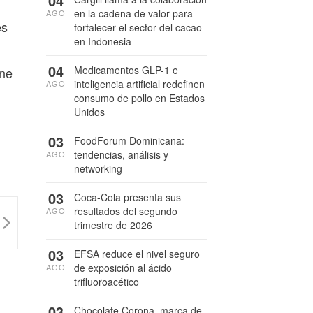
04
en la cadena de valor para
AGO
es
fortalecer el sector del cacao
en Indonesia
04
Medicamentos GLP-1 e
rne
inteligencia artificial redefinen
AGO
consumo de pollo en Estados
Unidos
03
FoodForum Dominicana:
tendencias, análisis y
AGO
networking
03
Coca-Cola presenta sus
resultados del segundo
AGO
trimestre de 2026
03
EFSA reduce el nivel seguro
de exposición al ácido
AGO
trifluoroacético
03
Chocolate Corona, marca de