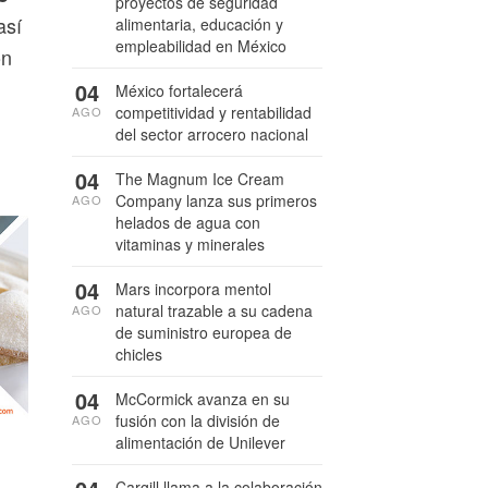
proyectos de seguridad
así
alimentaria, educación y
empleabilidad en México
ón
04
México fortalecerá
competitividad y rentabilidad
AGO
del sector arrocero nacional
04
The Magnum Ice Cream
Company lanza sus primeros
AGO
helados de agua con
vitaminas y minerales
04
Mars incorpora mentol
natural trazable a su cadena
AGO
de suministro europea de
chicles
04
McCormick avanza en su
fusión con la división de
AGO
alimentación de Unilever
Cargill llama a la colaboración