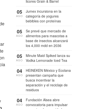
licores Grain & Barrel
05
Jumex incursiona en la
categoría de yogures
AGO
bebibles con proteínas
 de
05
Se prevé que mercado de
alimentos para mascotas a
AGO
base de insectos alcanzará
rar
los 4,000 mdd en 2036
te
05
Minute Maid Spiked lanza su
con
Vodka Lemonade Iced Tea
AGO
cia
04
HEINEKEN México y Ecolana
presentan campaña que
AGO
busca incentivar la
separación y el reciclaje de
residuos
04
Fundación Alsea abre
y
convocatoria para impulsar
AGO
o