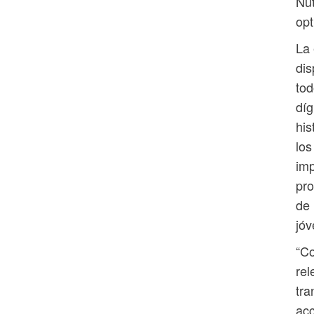
Nut
opt
La 
dis
tod
díg
his
los
imp
pro
de 
jóv
“Co
rel
tra
acc