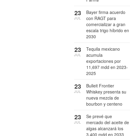
23
Bayer firma acuerdo
con RAGT para
JUL
comercializar a gran
escala trigo híbrido en
2030
23
Tequila mexicano
acumula
JUL
exportaciones por
11,697 mdd en 2023-
2025
23
Bulleit Frontier
Whiskey presenta su
JUL
nueva mezcla de
bourbon y centeno
23
Se prevé que
mercado del aceite de
JUL
algas alcanzará los
3,400 mdd en 2033