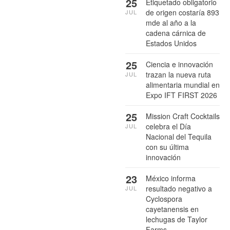
25
Etiquetado obligatorio
de origen costaría 893
JUL
mde al año a la
cadena cárnica de
Estados Unidos
25
Ciencia e innovación
trazan la nueva ruta
JUL
alimentaria mundial en
Expo IFT FIRST 2026
25
Mission Craft Cocktails
celebra el Día
JUL
Nacional del Tequila
con su última
innovación
23
México informa
resultado negativo a
JUL
Cyclospora
cayetanensis en
lechugas de Taylor
Farms