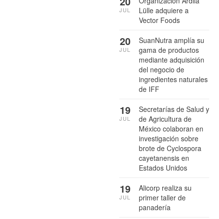
20
Organización Ardila
Lülle adquiere a
JUL
Vector Foods
20
SuanNutra amplía su
gama de productos
JUL
mediante adquisición
del negocio de
ingredientes naturales
de IFF
19
Secretarías de Salud y
de Agricultura de
JUL
México colaboran en
investigación sobre
brote de Cyclospora
cayetanensis en
Estados Unidos
19
Alicorp realiza su
primer taller de
JUL
panadería