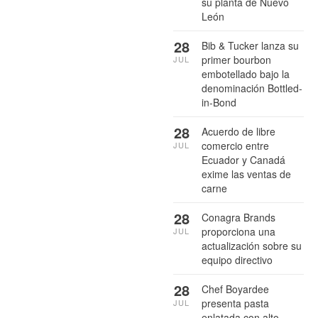
su planta de Nuevo
León
28
Bib & Tucker lanza su
primer bourbon
JUL
embotellado bajo la
denominación Bottled-
in-Bond
28
Acuerdo de libre
comercio entre
JUL
Ecuador y Canadá
exime las ventas de
carne
28
Conagra Brands
proporciona una
JUL
actualización sobre su
equipo directivo
28
Chef Boyardee
presenta pasta
JUL
enlatada con alto