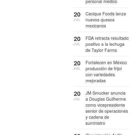
personal médico
20
Cacique Foods lanza
nuevos quesos
JUL
mexicanos
20
FDA retracta resultado
positivo a la lechuga
JUL
de Taylor Farms
20
Fortalecen en México
producción de frijol
JUL
con variedades
mejoradas
20
JM Smucker anuncia
a Douglas Guilherme
JUL
como vicepresidente
senior de operaciones
y cadena de
suministro