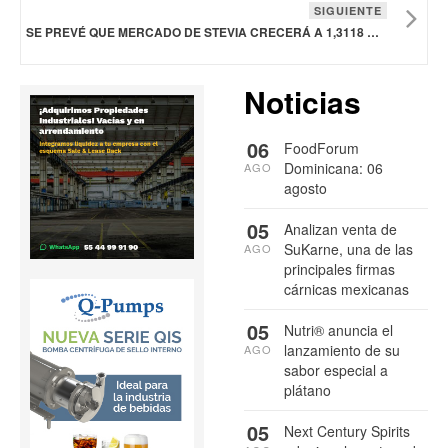
SIGUIENTE
SE PREVÉ QUE MERCADO DE STEVIA CRECERÁ A 1,3118 MDD EN 2033
Noticias
06
FoodForum
Dominicana: 06
AGO
agosto
05
Analizan venta de
SuKarne, una de las
AGO
principales firmas
cárnicas mexicanas
05
Nutri® anuncia el
lanzamiento de su
AGO
sabor especial a
plátano
05
Next Century Spirits