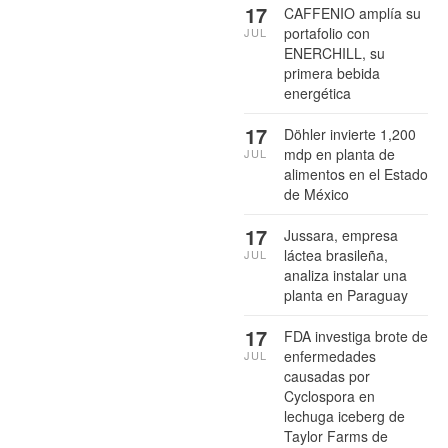
17
CAFFENIO amplía su
portafolio con
JUL
ENERCHILL, su
primera bebida
energética
17
Döhler invierte 1,200
mdp en planta de
JUL
alimentos en el Estado
de México
17
Jussara, empresa
láctea brasileña,
JUL
analiza instalar una
planta en Paraguay
17
FDA investiga brote de
enfermedades
JUL
causadas por
Cyclospora en
lechuga iceberg de
Taylor Farms de