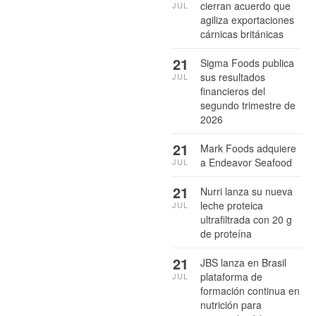
cierran acuerdo que
JUL
agiliza exportaciones
cárnicas británicas
21
Sigma Foods publica
sus resultados
JUL
financieros del
segundo trimestre de
2026
21
Mark Foods adquiere
a Endeavor Seafood
JUL
21
Nurri lanza su nueva
leche proteica
JUL
ultrafiltrada con 20 g
de proteína
21
JBS lanza en Brasil
plataforma de
JUL
formación continua en
nutrición para