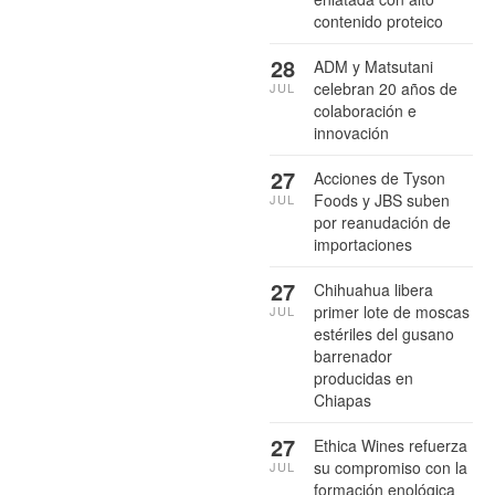
contenido proteico
28
ADM y Matsutani
celebran 20 años de
JUL
colaboración e
innovación
27
Acciones de Tyson
Foods y JBS suben
JUL
por reanudación de
importaciones
27
Chihuahua libera
primer lote de moscas
JUL
estériles del gusano
barrenador
producidas en
Chiapas
27
Ethica Wines refuerza
su compromiso con la
JUL
formación enológica