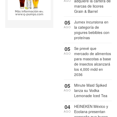
adquiere la cartera de
AGO
marcas de licores
Grain & Barrel
05
Jumex incursiona en
la categoría de
AGO
yogures bebibles con
proteínas
05
Se prevé que
mercado de alimentos
AGO
para mascotas a base
de insectos alcanzará
los 4,000 mdd en
2036
05
Minute Maid Spiked
lanza su Vodka
AGO
Lemonade Iced Tea
04
HEINEKEN México y
Ecolana presentan
AGO
campaña que busca