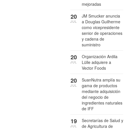
mejoradas
20
JM Smucker anuncia
a Douglas Guilherme
JUL
como vicepresidente
senior de operaciones
y cadena de
suministro
20
Organización Ardila
Lülle adquiere a
JUL
Vector Foods
20
SuanNutra amplía su
gama de productos
JUL
mediante adquisición
del negocio de
ingredientes naturales
de IFF
19
Secretarías de Salud y
de Agricultura de
JUL