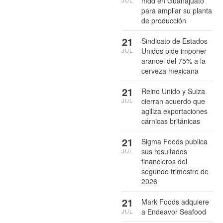
mdd en Guanajuato
para ampliar su planta
de producción
21
Sindicato de Estados
Unidos pide imponer
JUL
arancel del 75% a la
cerveza mexicana
21
Reino Unido y Suiza
cierran acuerdo que
JUL
agiliza exportaciones
cárnicas británicas
21
Sigma Foods publica
sus resultados
JUL
financieros del
segundo trimestre de
2026
21
Mark Foods adquiere
a Endeavor Seafood
JUL