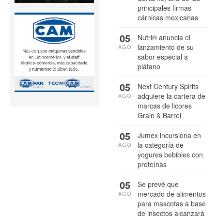
principales firmas
cárnicas mexicanas
05
Nutri® anuncia el
lanzamiento de su
AGO
sabor especial a
plátano
05
Next Century Spirits
adquiere la cartera de
AGO
marcas de licores
Grain & Barrel
05
Jumex incursiona en
la categoría de
AGO
yogures bebibles con
proteínas
05
Se prevé que
mercado de alimentos
AGO
para mascotas a base
de insectos alcanzará