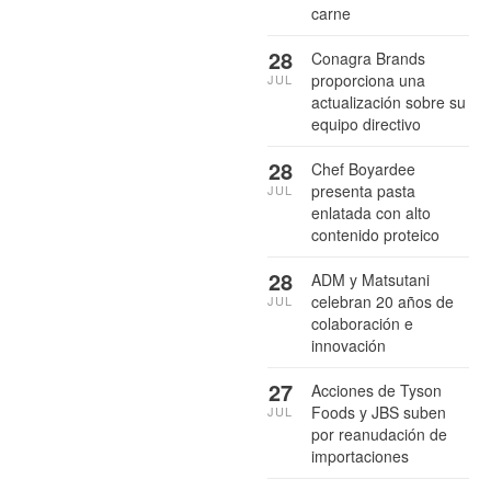
carne
28
Conagra Brands
proporciona una
JUL
actualización sobre su
equipo directivo
28
Chef Boyardee
presenta pasta
JUL
enlatada con alto
contenido proteico
28
ADM y Matsutani
celebran 20 años de
JUL
colaboración e
innovación
27
Acciones de Tyson
Foods y JBS suben
JUL
por reanudación de
importaciones