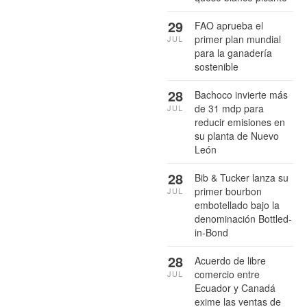
29
FAO aprueba el
primer plan mundial
JUL
para la ganadería
sostenible
28
Bachoco invierte más
de 31 mdp para
JUL
reducir emisiones en
su planta de Nuevo
León
28
Bib & Tucker lanza su
primer bourbon
JUL
embotellado bajo la
denominación Bottled-
in-Bond
28
Acuerdo de libre
comercio entre
JUL
Ecuador y Canadá
exime las ventas de