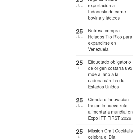
exportación a
JUL
Indonesia de carne
bovina y lácteos
25
Nutresa compra
Helados Tío Rico para
JUL
expandirse en
Venezuela
25
Etiquetado obligatorio
de origen costaría 893
JUL
mde al año a la
cadena cárnica de
Estados Unidos
25
Ciencia e innovación
trazan la nueva ruta
JUL
alimentaria mundial en
Expo IFT FIRST 2026
25
Mission Craft Cocktails
celebra el Día
JUL