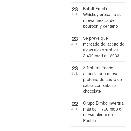
23
Bulleit Frontier
Whiskey presenta su
JUL
nueva mezcla de
bourbon y centeno
23
Se prevé que
mercado del aceite de
JUL
algas alcanzará los
3,400 mdd en 2033
23
Z Natural Foods
anuncia una nueva
JUL
proteína de suero de
cabra con sabor a
chocolate
22
Grupo Bimbo invertirá
más de 1,760 mdp en
JUL
nueva planta en
Puebla