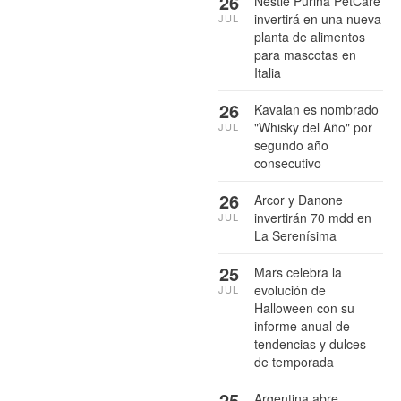
26
Nestlé Purina PetCare
invertirá en una nueva
JUL
planta de alimentos
para mascotas en
Italia
26
Kavalan es nombrado
"Whisky del Año" por
JUL
segundo año
consecutivo
26
Arcor y Danone
invertirán 70 mdd en
JUL
La Serenísima
25
Mars celebra la
evolución de
JUL
Halloween con su
informe anual de
tendencias y dulces
de temporada
25
Argentina abre