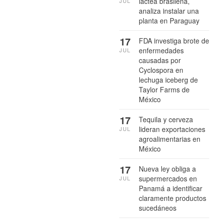
láctea brasileña,
JUL
analiza instalar una
planta en Paraguay
17
FDA investiga brote de
enfermedades
JUL
causadas por
Cyclospora en
lechuga iceberg de
Taylor Farms de
México
17
Tequila y cerveza
lideran exportaciones
JUL
agroalimentarias en
México
17
Nueva ley obliga a
supermercados en
JUL
Panamá a identificar
claramente productos
sucedáneos