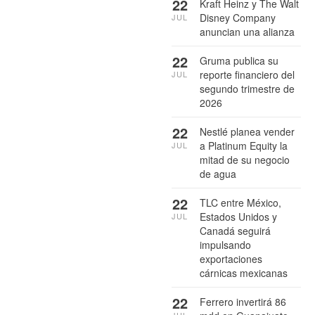
22
Kraft Heinz y The Walt
Disney Company
JUL
anuncian una alianza
22
Gruma publica su
reporte financiero del
JUL
segundo trimestre de
2026
22
Nestlé planea vender
a Platinum Equity la
JUL
mitad de su negocio
de agua
22
TLC entre México,
Estados Unidos y
JUL
Canadá seguirá
impulsando
exportaciones
cárnicas mexicanas
22
Ferrero invertirá 86
JUL