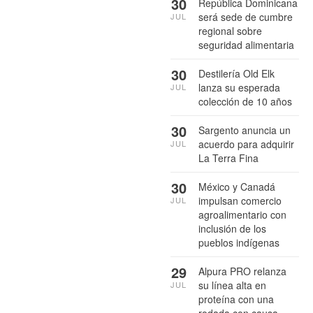
30
República Dominicana
será sede de cumbre
JUL
regional sobre
seguridad alimentaria
30
Destilería Old Elk
lanza su esperada
JUL
colección de 10 años
30
Sargento anuncia un
acuerdo para adquirir
JUL
La Terra Fina
30
México y Canadá
impulsan comercio
JUL
agroalimentario con
inclusión de los
pueblos indígenas
29
Alpura PRO relanza
su línea alta en
JUL
proteína con una
rodada con causa