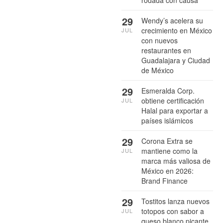
29
Wendy’s acelera su
crecimiento en México
JUL
con nuevos
restaurantes en
Guadalajara y Ciudad
de México
29
Esmeralda Corp.
obtiene certificación
JUL
Halal para exportar a
países islámicos
29
Corona Extra se
mantiene como la
JUL
marca más valiosa de
México en 2026:
Brand Finance
29
Tostitos lanza nuevos
totopos con sabor a
JUL
queso blanco picante