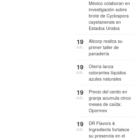
México colaboran en
investigación sobre
brote de Cyclospora
cayetanensis en
Estados Unidos
19
Alicorp realiza su
primer taller de
JUL
panadería
19
Oterra lanza
colorantes líquidos
JUL
azules naturales
19
Precio del cerdo en
granja acumula cinco
JUL
meses de caída:
Opormex
19
DR Flavors &
Ingredients fortalece
JUL
su presencia en el