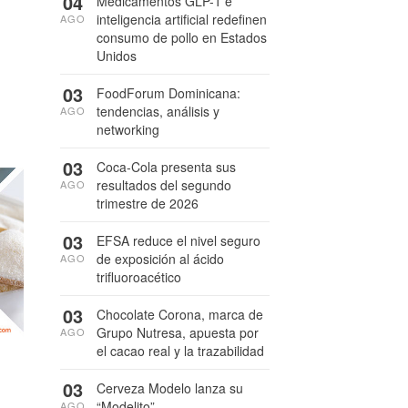
04
Medicamentos GLP-1 e
inteligencia artificial redefinen
AGO
consumo de pollo en Estados
Unidos
03
FoodForum Dominicana:
tendencias, análisis y
AGO
networking
03
Coca-Cola presenta sus
resultados del segundo
AGO
trimestre de 2026
03
EFSA reduce el nivel seguro
de exposición al ácido
AGO
trifluoroacético
03
Chocolate Corona, marca de
Grupo Nutresa, apuesta por
AGO
el cacao real y la trazabilidad
03
Cerveza Modelo lanza su
“Modelito”
AGO