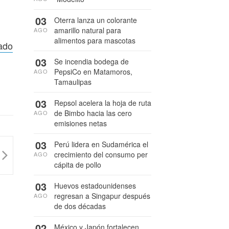
03
Oterra lanza un colorante
amarillo natural para
AGO
alimentos para mascotas
cado
03
Se incendia bodega de
PepsiCo en Matamoros,
AGO
Tamaulipas
03
Repsol acelera la hoja de ruta
de Bimbo hacia las cero
AGO
emisiones netas
03
Perú lidera en Sudamérica el
crecimiento del consumo per
AGO
cápita de pollo
03
Huevos estadounidenses
regresan a Singapur después
AGO
de dos décadas
02
México y Japón fortalecen