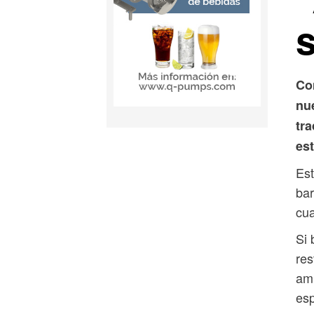
Co
nu
tra
es
Est
bar
cua
Si 
res
ami
es