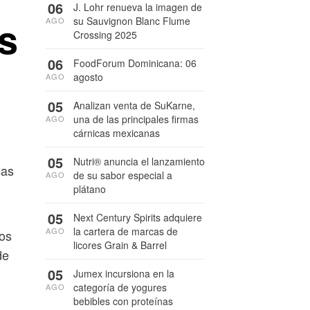
06
J. Lohr renueva la imagen de
s
su Sauvignon Blanc Flume
AGO
Crossing 2025
06
FoodForum Dominicana: 06
agosto
AGO
05
Analizan venta de SuKarne,
una de las principales firmas
AGO
cárnicas mexicanas
05
Nutri® anuncia el lanzamiento
sas
de su sabor especial a
AGO
plátano
05
Next Century Spirits adquiere
la cartera de marcas de
AGO
los
licores Grain & Barrel
de
05
Jumex incursiona en la
categoría de yogures
AGO
bebibles con proteínas