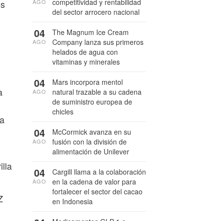
competitividad y rentabilidad
os
AGO
del sector arrocero nacional
04
The Magnum Ice Cream
Company lanza sus primeros
AGO
helados de agua con
vitaminas y minerales
04
Mars incorpora mentol
a
natural trazable a su cadena
AGO
de suministro europea de
chicles
na
04
McCormick avanza en su
fusión con la división de
AGO
alimentación de Unilever
illa
04
Cargill llama a la colaboración
en la cadena de valor para
AGO
fortalecer el sector del cacao
Z
en Indonesia