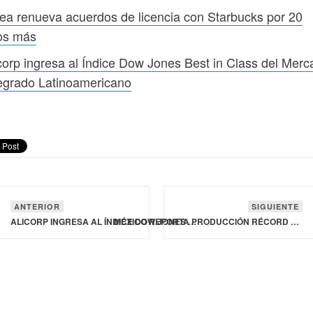
ea renueva acuerdos de licencia con Starbucks por 20
os más
corp ingresa al Índice Dow Jones Best in Class del Mer
egrado Latinoamericano
ANTERIOR
SIGUIENTE
ALICORP INGRESA AL ÍNDICE DOW JONES BEST IN CLASS DEL MERCADO INTEGRADO LATINOAMERICANO
MÉXICO REPORTA PRODUCCIÓN RÉCORD DE MIEL DURANTE 2025, AL ALCANZAR LAS 60 MIL TONELADAS