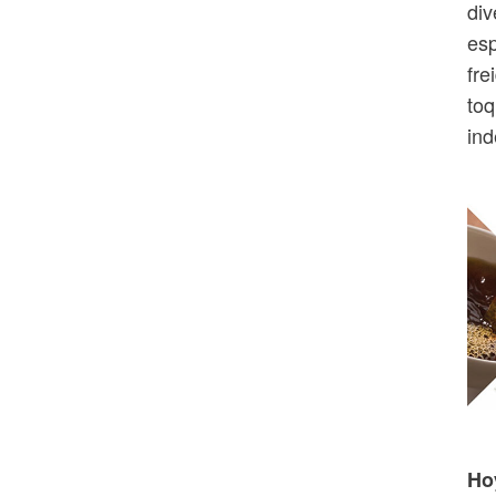
div
esp
fre
toq
ind
Ho