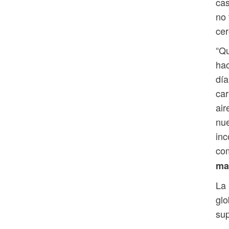
cas
no 
cer
“Qu
hac
día
car
air
nu
inc
com
ma
La
glo
sup