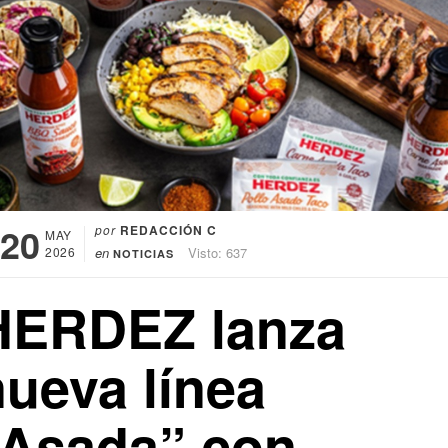
20
por
REDACCIÓN C
MAY
2026
en
Visto: 637
NOTICIAS
HERDEZ lanza
nueva línea
“Asada” con