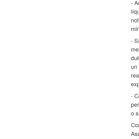
- A
líq
not
min
- S
mex
dul
un 
rea
exp
- C
per
o s
Con
Asa