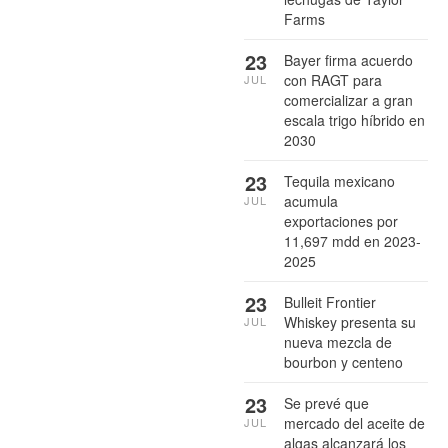
Farms
23
Bayer firma acuerdo
con RAGT para
JUL
comercializar a gran
escala trigo híbrido en
2030
23
Tequila mexicano
acumula
JUL
exportaciones por
11,697 mdd en 2023-
2025
23
Bulleit Frontier
Whiskey presenta su
JUL
nueva mezcla de
bourbon y centeno
23
Se prevé que
mercado del aceite de
JUL
algas alcanzará los