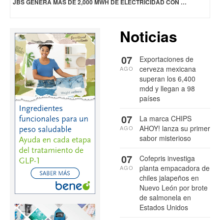
JBS GENERA MÁS DE 2,000 MWH DE ELECTRICIDAD CON METANO PARA ABASTECER SUS FÁBRICAS
Noticias
07
Exportaciones de
cerveza mexicana
AGO
superan los 6,400
mdd y llegan a 98
países
07
La marca CHIPS
AHOY! lanza su primer
AGO
sabor misterioso
07
Cofepris investiga
planta empacadora de
AGO
chiles jalapeños en
Nuevo León por brote
de salmonela en
Estados Unidos