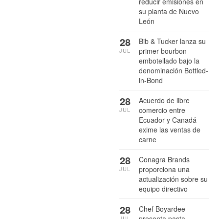
reducir emisiones en
su planta de Nuevo
León
28
Bib & Tucker lanza su
primer bourbon
JUL
embotellado bajo la
denominación Bottled-
in-Bond
28
Acuerdo de libre
comercio entre
JUL
Ecuador y Canadá
exime las ventas de
carne
28
Conagra Brands
proporciona una
JUL
actualización sobre su
equipo directivo
28
Chef Boyardee
presenta pasta
JUL