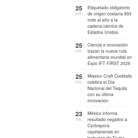
25
Etiquetado obligatorio
de origen costaría 893
JUL
mde al año a la
cadena cárnica de
Estados Unidos
25
Ciencia e innovación
trazan la nueva ruta
JUL
alimentaria mundial en
Expo IFT FIRST 2026
25
Mission Craft Cocktails
celebra el Día
JUL
Nacional del Tequila
con su última
innovación
23
México informa
resultado negativo a
JUL
Cyclospora
cayetanensis en
lechugas de Taylor