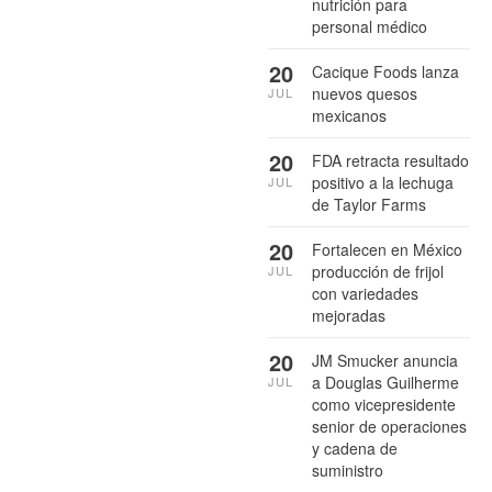
nutrición para
personal médico
20
Cacique Foods lanza
nuevos quesos
JUL
mexicanos
20
FDA retracta resultado
positivo a la lechuga
JUL
de Taylor Farms
20
Fortalecen en México
producción de frijol
JUL
con variedades
mejoradas
20
JM Smucker anuncia
a Douglas Guilherme
JUL
como vicepresidente
senior de operaciones
y cadena de
suministro