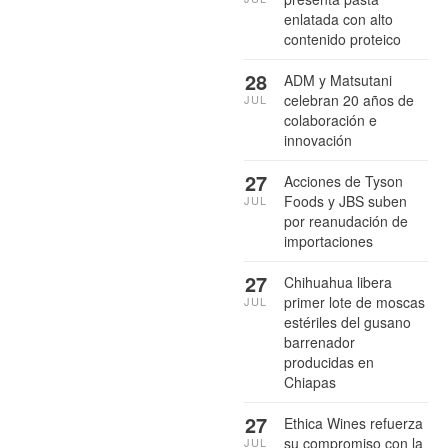
enlatada con alto
contenido proteico
28
ADM y Matsutani
celebran 20 años de
JUL
colaboración e
innovación
27
Acciones de Tyson
Foods y JBS suben
JUL
por reanudación de
importaciones
27
Chihuahua libera
primer lote de moscas
JUL
estériles del gusano
barrenador
producidas en
Chiapas
27
Ethica Wines refuerza
su compromiso con la
JUL