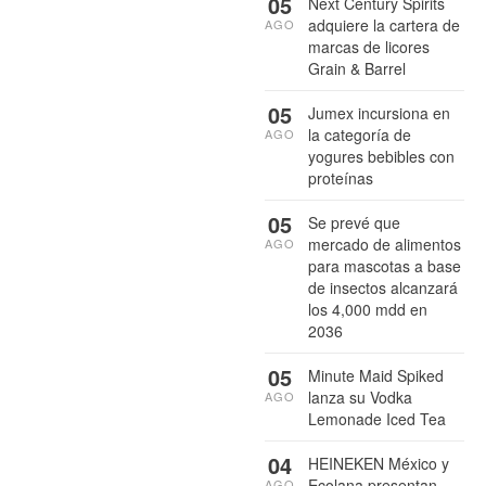
05
Next Century Spirits
adquiere la cartera de
AGO
marcas de licores
Grain & Barrel
05
Jumex incursiona en
la categoría de
AGO
yogures bebibles con
proteínas
05
Se prevé que
mercado de alimentos
AGO
para mascotas a base
de insectos alcanzará
los 4,000 mdd en
2036
05
Minute Maid Spiked
lanza su Vodka
AGO
Lemonade Iced Tea
04
HEINEKEN México y
Ecolana presentan
AGO