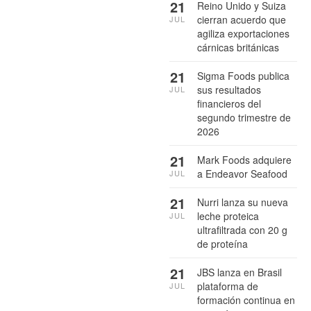
21
Reino Unido y Suiza
cierran acuerdo que
JUL
agiliza exportaciones
cárnicas británicas
21
Sigma Foods publica
sus resultados
JUL
financieros del
segundo trimestre de
2026
21
Mark Foods adquiere
a Endeavor Seafood
JUL
21
Nurri lanza su nueva
leche proteica
JUL
ultrafiltrada con 20 g
de proteína
21
JBS lanza en Brasil
plataforma de
JUL
formación continua en