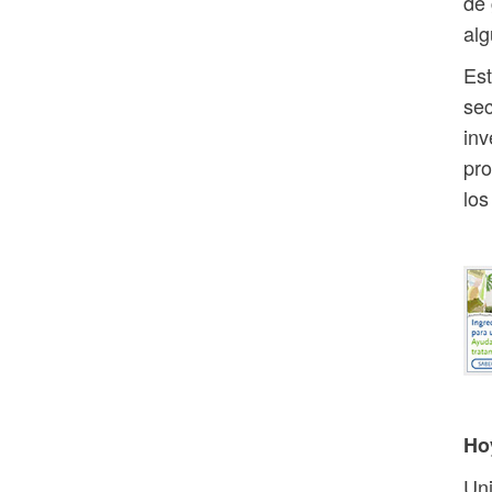
de 
alg
Est
sec
inv
pro
los
Ho
Uni