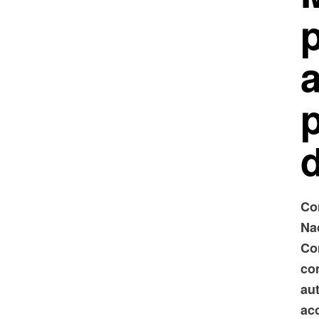
p
d
Co
Na
Co
co
au
ac