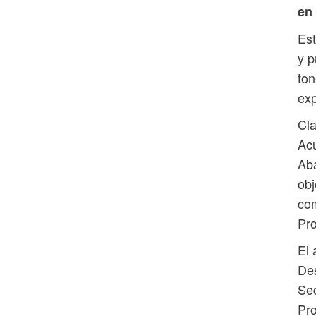
en
Est
y p
ton
exp
Cla
Acu
Aba
obj
com
Pr
El 
Des
Sec
Pro