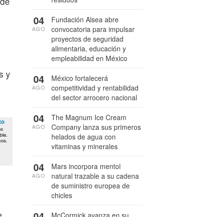
 de
04
Fundación Alsea abre
convocatoria para impulsar
AGO
proyectos de seguridad
alimentaria, educación y
empleabilidad en México
s y
04
México fortalecerá
competitividad y rentabilidad
AGO
del sector arrocero nacional
04
The Magnum Ice Cream
Company lanza sus primeros
AGO
helados de agua con
vitaminas y minerales
04
Mars incorpora mentol
natural trazable a su cadena
AGO
de suministro europea de
chicles
e
04
McCormick avanza en su