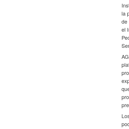
Ins
la 
de 
el 
Pec
Se
AG
pla
pro
exp
que
pro
pre
Lo
pod