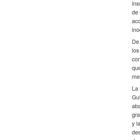
ins
de 
ac
ino
De 
los
con
que
me
La
Gut
aba
gra
y l
des