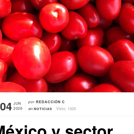
04
por
REDACCIÓN C
JUN
2026
en
Visto: 1325
NOTICIAS
México y sector