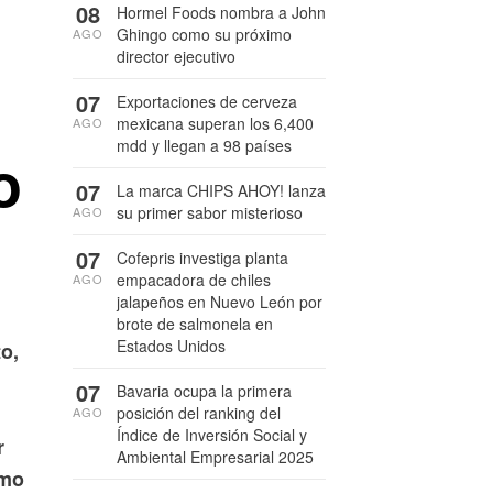
08
Hormel Foods nombra a John
Ghingo como su próximo
AGO
director ejecutivo
07
Exportaciones de cerveza
mexicana superan los 6,400
AGO
mdd y llegan a 98 países
o
07
La marca CHIPS AHOY! lanza
su primer sabor misterioso
AGO
07
Cofepris investiga planta
empacadora de chiles
AGO
jalapeños en Nuevo León por
brote de salmonela en
Estados Unidos
o,
07
Bavaria ocupa la primera
posición del ranking del
AGO
Índice de Inversión Social y
r
Ambiental Empresarial 2025
smo