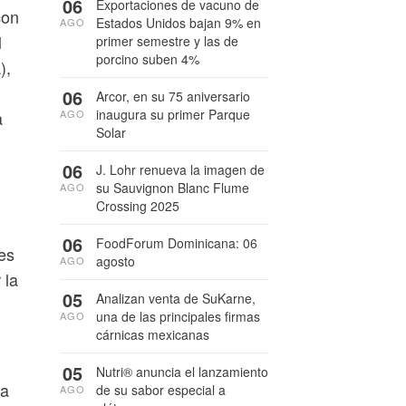
06
Exportaciones de vacuno de
con
Estados Unidos bajan 9% en
AGO
l
primer semestre y las de
porcino suben 4%
),
06
Arcor, en su 75 aniversario
inaugura su primer Parque
AGO
a
Solar
06
J. Lohr renueva la imagen de
su Sauvignon Blanc Flume
AGO
Crossing 2025
06
FoodForum Dominicana: 06
nes
agosto
AGO
 la
05
Analizan venta de SuKarne,
una de las principales firmas
AGO
cárnicas mexicanas
05
Nutri® anuncia el lanzamiento
 a
de su sabor especial a
AGO