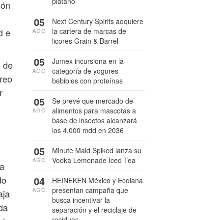
plátano
ión
05
Next Century Spirits adquiere
la cartera de marcas de
d e
AGO
licores Grain & Barrel
05
Jumex incursiona en la
o de
categoría de yogures
AGO
oreo
bebibles con proteínas
r
05
Se prevé que mercado de
alimentos para mascotas a
AGO
base de insectos alcanzará
los 4,000 mdd en 2036
05
Minute Maid Spiked lanza su
Vodka Lemonade Iced Tea
AGO
na
do
04
HEINEKEN México y Ecolana
presentan campaña que
AGO
aja
busca incentivar la
da
separación y el reciclaje de
residuos