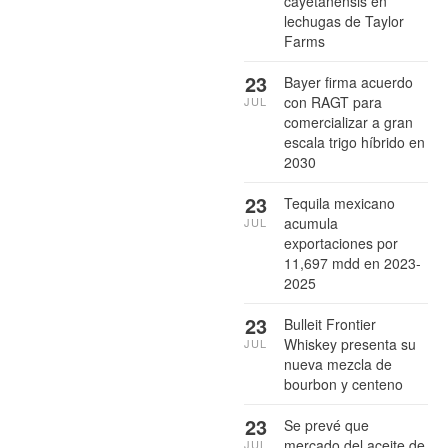
cayetanensis en
lechugas de Taylor
Farms
23
Bayer firma acuerdo
con RAGT para
JUL
comercializar a gran
escala trigo híbrido en
2030
23
Tequila mexicano
acumula
JUL
exportaciones por
11,697 mdd en 2023-
2025
23
Bulleit Frontier
Whiskey presenta su
JUL
nueva mezcla de
bourbon y centeno
23
Se prevé que
mercado del aceite de
JUL