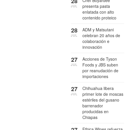
28
Chef Boyardee
presenta pasta
JUL
enlatada con alto
contenido proteico
28
ADM y Matsutani
celebran 20 años de
JUL
colaboración e
innovación
27
Acciones de Tyson
Foods y JBS suben
JUL
por reanudación de
importaciones
27
Chihuahua libera
primer lote de moscas
JUL
estériles del gusano
barrenador
producidas en
Chiapas
27
Ethica Wines refuerza