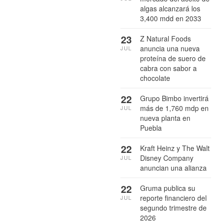
algas alcanzará los
3,400 mdd en 2033
23
Z Natural Foods
anuncia una nueva
JUL
proteína de suero de
cabra con sabor a
chocolate
22
Grupo Bimbo invertirá
más de 1,760 mdp en
JUL
nueva planta en
Puebla
22
Kraft Heinz y The Walt
Disney Company
JUL
anuncian una alianza
22
Gruma publica su
reporte financiero del
JUL
segundo trimestre de
2026