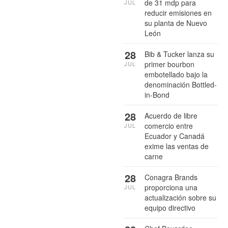
de 31 mdp para
JUL
reducir emisiones en
su planta de Nuevo
León
28
Bib & Tucker lanza su
primer bourbon
JUL
embotellado bajo la
denominación Bottled-
in-Bond
28
Acuerdo de libre
comercio entre
JUL
Ecuador y Canadá
exime las ventas de
carne
28
Conagra Brands
proporciona una
JUL
actualización sobre su
equipo directivo