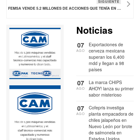
SIGUIENTE
FEMSA VENDE 5.2 MILLONES DE ACCIONES QUE TENÍA EN HEINEKEN
Noticias
07
Exportaciones de
cerveza mexicana
AGO
superan los 6,400
mdd y llegan a 98
países
07
La marca CHIPS
AHOY! lanza su primer
AGO
sabor misterioso
07
Cofepris investiga
planta empacadora de
AGO
chiles jalapeños en
Nuevo León por brote
de salmonela en
Estados Unidos