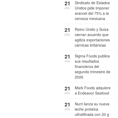
21
Sindicato de Estados
Unidos pide imponer
JUL
arancel del 75% a la
cerveza mexicana
21
Reino Unido y Suiza
cierran acuerdo que
JUL
agiliza exportaciones
cárnicas británicas
21
Sigma Foods publica
sus resultados
JUL
financieros del
segundo trimestre de
2026
21
Mark Foods adquiere
a Endeavor Seafood
JUL
21
Nurri lanza su nueva
leche proteica
JUL
ultrafiltrada con 20 g