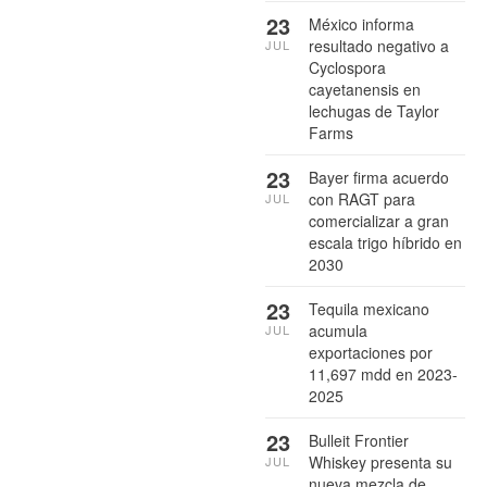
23
México informa
resultado negativo a
JUL
Cyclospora
cayetanensis en
lechugas de Taylor
Farms
23
Bayer firma acuerdo
con RAGT para
JUL
comercializar a gran
escala trigo híbrido en
2030
23
Tequila mexicano
acumula
JUL
exportaciones por
11,697 mdd en 2023-
2025
23
Bulleit Frontier
Whiskey presenta su
JUL
nueva mezcla de