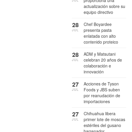
proporciona una
JUL
actualización sobre su
equipo directivo
28
Chef Boyardee
presenta pasta
JUL
enlatada con alto
contenido proteico
28
ADM y Matsutani
celebran 20 años de
JUL
colaboración e
innovación
27
Acciones de Tyson
Foods y JBS suben
JUL
por reanudación de
importaciones
27
Chihuahua libera
primer lote de moscas
JUL
estériles del gusano
barrenador