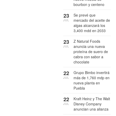
bourbon y centeno
23
Se prevé que
mercado del aceite de
JUL
algas alcanzará los
3,400 mdd en 2033
23
Z Natural Foods
anuncia una nueva
JUL
proteína de suero de
cabra con sabor a
chocolate
22
Grupo Bimbo invertirá
más de 1,760 mdp en
JUL
nueva planta en
Puebla
22
Kraft Heinz y The Walt
Disney Company
JUL
anuncian una alianza