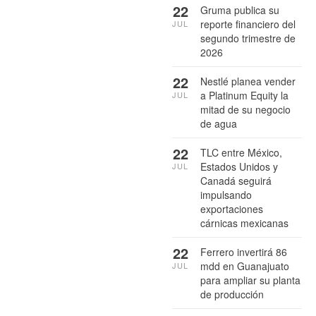
22
Gruma publica su
reporte financiero del
JUL
segundo trimestre de
2026
22
Nestlé planea vender
a Platinum Equity la
JUL
mitad de su negocio
de agua
22
TLC entre México,
Estados Unidos y
JUL
Canadá seguirá
impulsando
exportaciones
cárnicas mexicanas
22
Ferrero invertirá 86
mdd en Guanajuato
JUL
para ampliar su planta
de producción