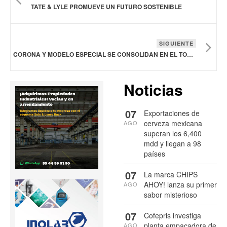
TATE & LYLE PROMUEVE UN FUTURO SOSTENIBLE
SIGUIENTE
CORONA Y MODELO ESPECIAL SE CONSOLIDAN EN EL TOP DE LAS CERVEZAS MÁS VALIOSAS DEL MUNDO EN EL RANKING GLOBAL BRAND FINANCE
Noticias
07
Exportaciones de
cerveza mexicana
AGO
superan los 6,400
mdd y llegan a 98
países
07
La marca CHIPS
AHOY! lanza su primer
AGO
sabor misterioso
07
Cofepris investiga
planta empacadora de
AGO