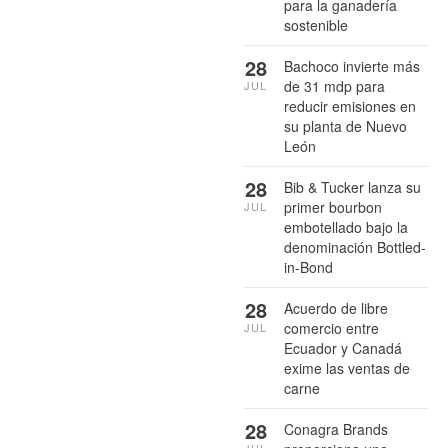
para la ganadería
sostenible
28
Bachoco invierte más
de 31 mdp para
JUL
reducir emisiones en
su planta de Nuevo
León
28
Bib & Tucker lanza su
primer bourbon
JUL
embotellado bajo la
denominación Bottled-
in-Bond
28
Acuerdo de libre
comercio entre
JUL
Ecuador y Canadá
exime las ventas de
carne
28
Conagra Brands