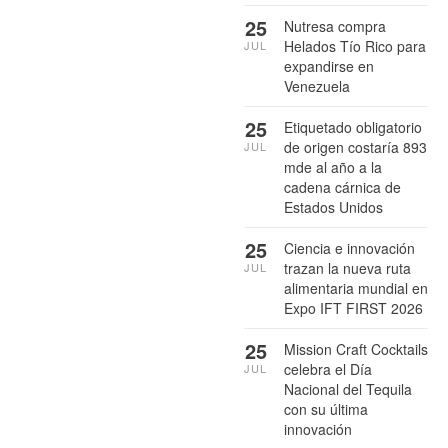
25
Nutresa compra
Helados Tío Rico para
JUL
expandirse en
Venezuela
25
Etiquetado obligatorio
de origen costaría 893
JUL
mde al año a la
cadena cárnica de
Estados Unidos
25
Ciencia e innovación
trazan la nueva ruta
JUL
alimentaria mundial en
Expo IFT FIRST 2026
25
Mission Craft Cocktails
celebra el Día
JUL
Nacional del Tequila
con su última
innovación