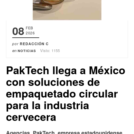
08
FEB
2026
por
REDACCIÓN C
en
Visto: 1155
NOTICIAS
PakTech llega a México
con soluciones de
empaquetado circular
para la industria
cervecera
Agencias. PakTech, empresa estadounidense