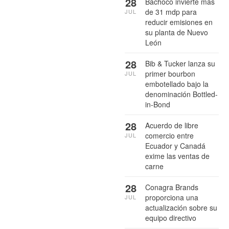
28
Bachoco invierte más
de 31 mdp para
JUL
reducir emisiones en
su planta de Nuevo
León
28
Bib & Tucker lanza su
primer bourbon
JUL
embotellado bajo la
denominación Bottled-
in-Bond
28
Acuerdo de libre
comercio entre
JUL
Ecuador y Canadá
exime las ventas de
carne
28
Conagra Brands
proporciona una
JUL
actualización sobre su
equipo directivo