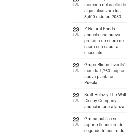
mercado del aceite de
JUL
algas alcanzará los
3,400 mdd en 2033
23
Z Natural Foods
anuncia una nueva
JUL
proteína de suero de
cabra con sabor a
chocolate
22
Grupo Bimbo invertirá
más de 1,760 mdp en
JUL
nueva planta en
Puebla
22
Kraft Heinz y The Walt
Disney Company
JUL
anuncian una alianza
22
Gruma publica su
reporte financiero del
JUL
segundo trimestre de