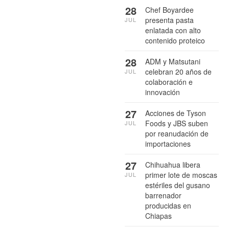
28
Chef Boyardee
presenta pasta
JUL
enlatada con alto
contenido proteico
28
ADM y Matsutani
celebran 20 años de
JUL
colaboración e
innovación
27
Acciones de Tyson
Foods y JBS suben
JUL
por reanudación de
importaciones
27
Chihuahua libera
primer lote de moscas
JUL
estériles del gusano
barrenador
producidas en
Chiapas