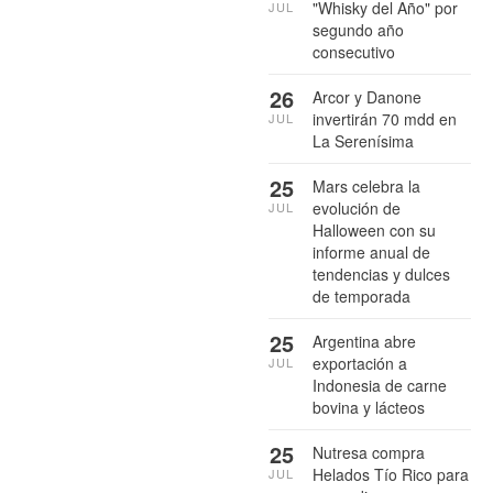
"Whisky del Año" por
JUL
segundo año
consecutivo
26
Arcor y Danone
invertirán 70 mdd en
JUL
La Serenísima
25
Mars celebra la
evolución de
JUL
Halloween con su
informe anual de
tendencias y dulces
de temporada
25
Argentina abre
exportación a
JUL
Indonesia de carne
bovina y lácteos
25
Nutresa compra
Helados Tío Rico para
JUL