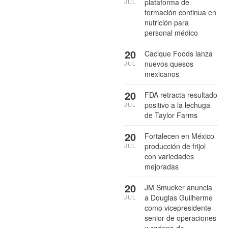
plataforma de
JUL
formación continua en
nutrición para
personal médico
20
Cacique Foods lanza
nuevos quesos
JUL
mexicanos
20
FDA retracta resultado
positivo a la lechuga
JUL
de Taylor Farms
20
Fortalecen en México
producción de frijol
JUL
con variedades
mejoradas
20
JM Smucker anuncia
a Douglas Guilherme
JUL
como vicepresidente
senior de operaciones