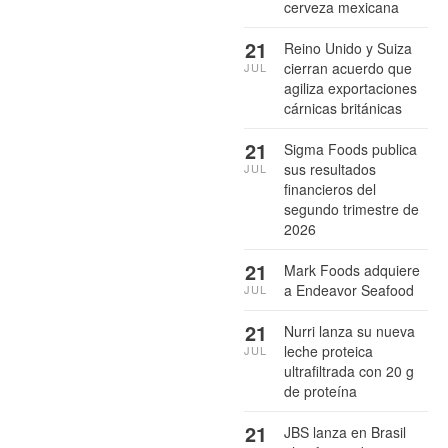
cerveza mexicana
21
Reino Unido y Suiza
cierran acuerdo que
JUL
agiliza exportaciones
cárnicas británicas
21
Sigma Foods publica
sus resultados
JUL
financieros del
segundo trimestre de
2026
21
Mark Foods adquiere
a Endeavor Seafood
JUL
21
Nurri lanza su nueva
leche proteica
JUL
ultrafiltrada con 20 g
de proteína
21
JBS lanza en Brasil