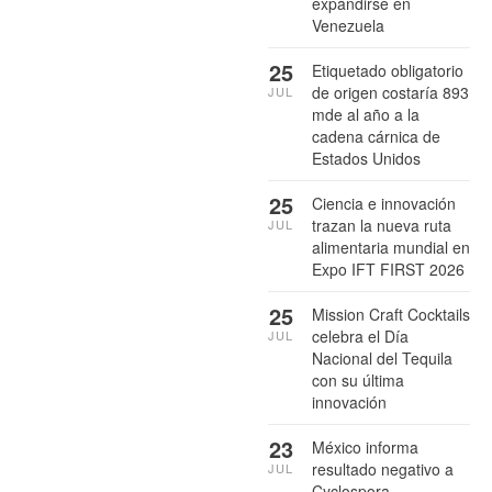
expandirse en
Venezuela
25
Etiquetado obligatorio
de origen costaría 893
JUL
mde al año a la
cadena cárnica de
Estados Unidos
25
Ciencia e innovación
trazan la nueva ruta
JUL
alimentaria mundial en
Expo IFT FIRST 2026
25
Mission Craft Cocktails
celebra el Día
JUL
Nacional del Tequila
con su última
innovación
23
México informa
resultado negativo a
JUL
Cyclospora