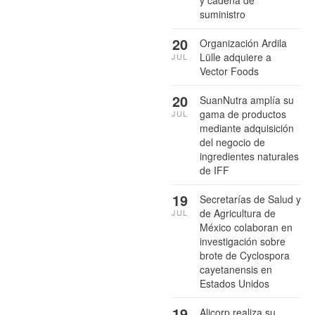
y cadena de
suministro
20
Organización Ardila
Lülle adquiere a
JUL
Vector Foods
20
SuanNutra amplía su
gama de productos
JUL
mediante adquisición
del negocio de
ingredientes naturales
de IFF
19
Secretarías de Salud y
de Agricultura de
JUL
México colaboran en
investigación sobre
brote de Cyclospora
cayetanensis en
Estados Unidos
19
Alicorp realiza su