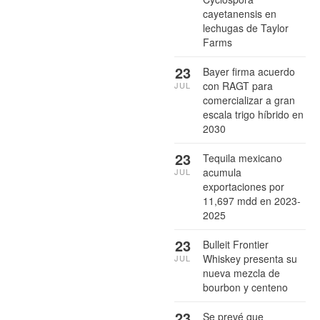
cayetanensis en
lechugas de Taylor
Farms
23
Bayer firma acuerdo
con RAGT para
JUL
comercializar a gran
escala trigo híbrido en
2030
23
Tequila mexicano
acumula
JUL
exportaciones por
11,697 mdd en 2023-
2025
23
Bulleit Frontier
Whiskey presenta su
JUL
nueva mezcla de
bourbon y centeno
23
Se prevé que