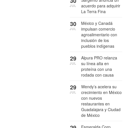
30
Sargento anuncia un
acuerdo para adquirir
JUL
La Terra Fina
30
México y Canadá
impulsan comercio
JUL
agroalimentario con
inclusión de los
pueblos indígenas
29
Alpura PRO relanza
su línea alta en
JUL
proteína con una
rodada con causa
29
Wendy’s acelera su
crecimiento en México
JUL
con nuevos
restaurantes en
Guadalajara y Ciudad
de México
29
Esmeralda Corp.