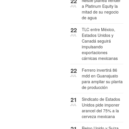
22
Nestlé planea vender
a Platinum Equity la
JUL
mitad de su negocio
de agua
22
TLC entre México,
Estados Unidos y
JUL
Canadá seguirá
impulsando
exportaciones
cárnicas mexicanas
22
Ferrero invertirá 86
mdd en Guanajuato
JUL
para ampliar su planta
de producción
21
Sindicato de Estados
Unidos pide imponer
JUL
arancel del 75% a la
cerveza mexicana
21
Reino Unido y Suiza