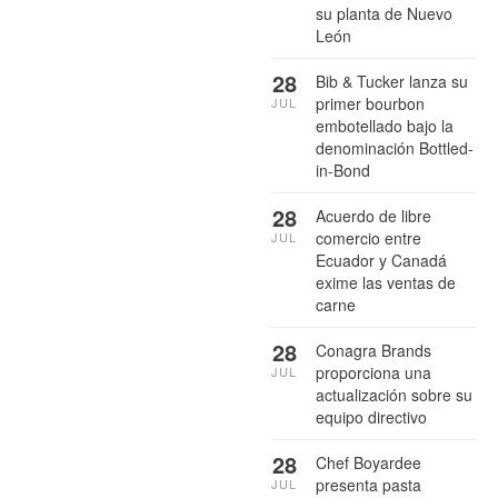
su planta de Nuevo
León
28
Bib & Tucker lanza su
primer bourbon
JUL
embotellado bajo la
denominación Bottled-
in-Bond
28
Acuerdo de libre
comercio entre
JUL
Ecuador y Canadá
exime las ventas de
carne
28
Conagra Brands
proporciona una
JUL
actualización sobre su
equipo directivo
28
Chef Boyardee
presenta pasta
JUL