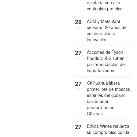
enlatada con alto
contenido proteico
28
ADM y Matsutani
celebran 20 años de
JUL
colaboración e
innovación
27
Acciones de Tyson
Foods y JBS suben
JUL
por reanudación de
importaciones
27
Chihuahua libera
primer lote de moscas
JUL
estériles del gusano
barrenador
producidas en
Chiapas
27
Ethica Wines refuerza
su compromiso con la
JUL