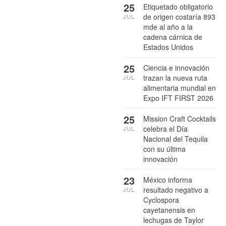
25
Etiquetado obligatorio
de origen costaría 893
JUL
mde al año a la
cadena cárnica de
Estados Unidos
25
Ciencia e innovación
trazan la nueva ruta
JUL
alimentaria mundial en
Expo IFT FIRST 2026
25
Mission Craft Cocktails
celebra el Día
JUL
Nacional del Tequila
con su última
innovación
23
México informa
resultado negativo a
JUL
Cyclospora
cayetanensis en
lechugas de Taylor