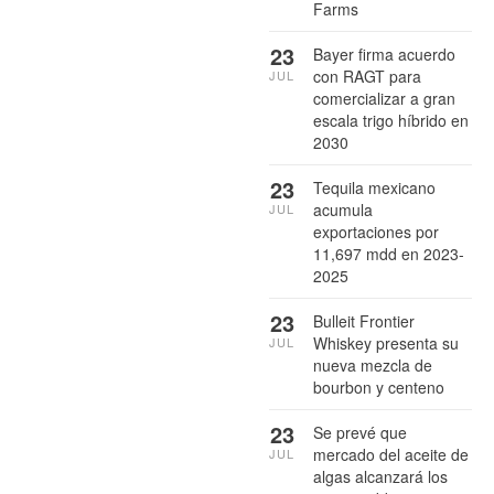
Farms
23
Bayer firma acuerdo
con RAGT para
JUL
comercializar a gran
escala trigo híbrido en
2030
23
Tequila mexicano
acumula
JUL
exportaciones por
11,697 mdd en 2023-
2025
23
Bulleit Frontier
Whiskey presenta su
JUL
nueva mezcla de
bourbon y centeno
23
Se prevé que
mercado del aceite de
JUL
algas alcanzará los