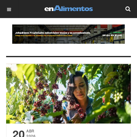
OFF CANVAS
20
ABR
2026