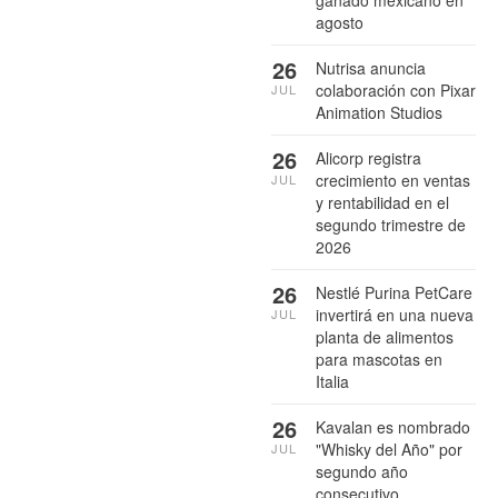
ganado mexicano en
agosto
26
Nutrisa anuncia
colaboración con Pixar
JUL
Animation Studios
26
Alicorp registra
crecimiento en ventas
JUL
y rentabilidad en el
segundo trimestre de
2026
26
Nestlé Purina PetCare
invertirá en una nueva
JUL
planta de alimentos
para mascotas en
Italia
26
Kavalan es nombrado
"Whisky del Año" por
JUL
segundo año
consecutivo