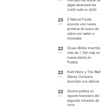
algas alcanzará los
3,400 mdd en 2033
23
Z Natural Foods
anuncia una nueva
JUL
proteína de suero de
cabra con sabor a
chocolate
22
Grupo Bimbo invertirá
más de 1,760 mdp en
JUL
nueva planta en
Puebla
22
Kraft Heinz y The Walt
Disney Company
JUL
anuncian una alianza
22
Gruma publica su
reporte financiero del
JUL
segundo trimestre de
2026