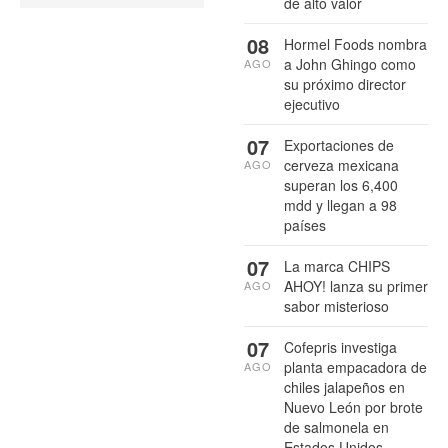
de alto valor
08
Hormel Foods nombra
a John Ghingo como
AGO
su próximo director
ejecutivo
07
Exportaciones de
cerveza mexicana
AGO
superan los 6,400
mdd y llegan a 98
países
07
La marca CHIPS
AHOY! lanza su primer
AGO
sabor misterioso
07
Cofepris investiga
planta empacadora de
AGO
chiles jalapeños en
Nuevo León por brote
de salmonela en
Estados Unidos