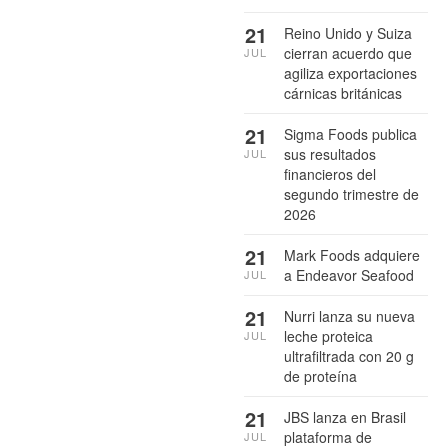
21
Reino Unido y Suiza
cierran acuerdo que
JUL
agiliza exportaciones
cárnicas británicas
21
Sigma Foods publica
sus resultados
JUL
financieros del
segundo trimestre de
2026
21
Mark Foods adquiere
a Endeavor Seafood
JUL
21
Nurri lanza su nueva
leche proteica
JUL
ultrafiltrada con 20 g
de proteína
21
JBS lanza en Brasil
plataforma de
JUL