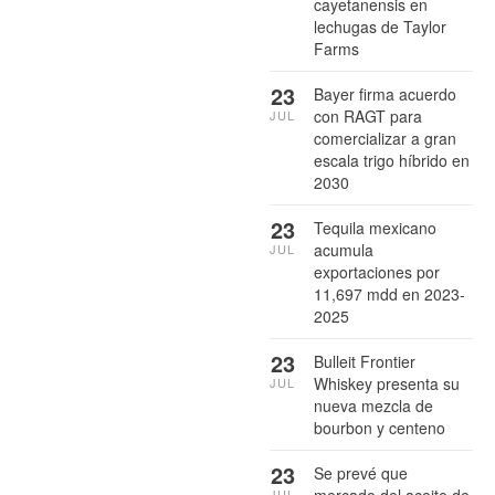
cayetanensis en
lechugas de Taylor
Farms
23
Bayer firma acuerdo
con RAGT para
JUL
comercializar a gran
escala trigo híbrido en
2030
23
Tequila mexicano
acumula
JUL
exportaciones por
11,697 mdd en 2023-
2025
23
Bulleit Frontier
Whiskey presenta su
JUL
nueva mezcla de
bourbon y centeno
23
Se prevé que
mercado del aceite de
JUL