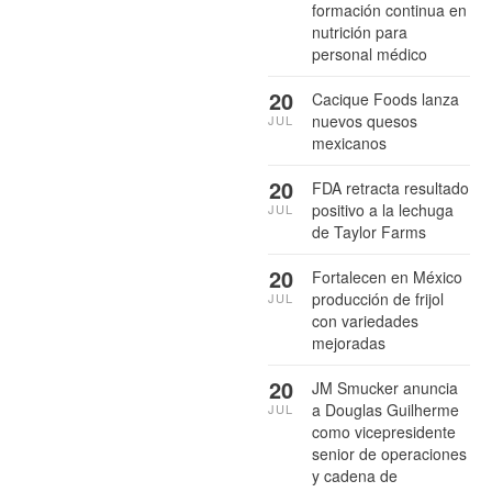
formación continua en
nutrición para
personal médico
20
Cacique Foods lanza
nuevos quesos
JUL
mexicanos
20
FDA retracta resultado
positivo a la lechuga
JUL
de Taylor Farms
20
Fortalecen en México
producción de frijol
JUL
con variedades
mejoradas
20
JM Smucker anuncia
a Douglas Guilherme
JUL
como vicepresidente
senior de operaciones
y cadena de