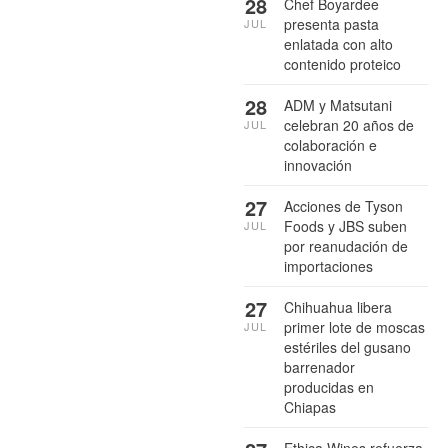
28
Chef Boyardee
presenta pasta
JUL
enlatada con alto
contenido proteico
28
ADM y Matsutani
celebran 20 años de
JUL
colaboración e
innovación
27
Acciones de Tyson
Foods y JBS suben
JUL
por reanudación de
importaciones
27
Chihuahua libera
primer lote de moscas
JUL
estériles del gusano
barrenador
producidas en
Chiapas
Ethica Wines refuerza