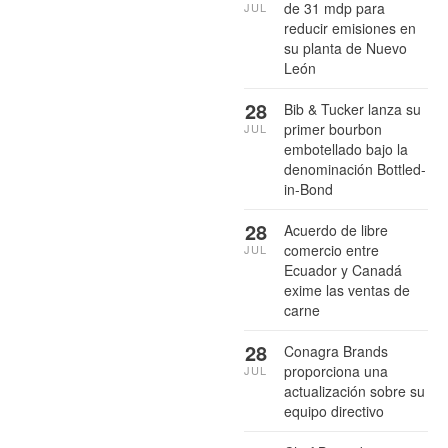
de 31 mdp para
JUL
reducir emisiones en
su planta de Nuevo
León
28
Bib & Tucker lanza su
primer bourbon
JUL
embotellado bajo la
denominación Bottled-
in-Bond
28
Acuerdo de libre
comercio entre
JUL
Ecuador y Canadá
exime las ventas de
carne
28
Conagra Brands
proporciona una
JUL
actualización sobre su
equipo directivo