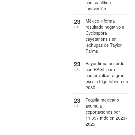
con su última
innovación
23
México informa
resultado negativo a
JUL
Cyclospora
cayetanensis en
lechugas de Taylor
Farms
23
Bayer firma acuerdo
con RAGT para
JUL
comercializar a gran
escala trigo híbrido en
2030
23
Tequila mexicano
acumula
JUL
exportaciones por
11,697 mdd en 2023-
2025