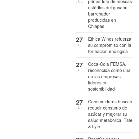
primer lote de moscas
JUL
estériles del gusano
barrenador
producidas en
Chiapas
27
Ethica Wines refuerza
su compromiso con la
JUL
formación enológica
27
Coca-Cola FEMSA,
reconocida como una
JUL
de las empresas
líderes en
sostenibilidad
27
Consumidores buscan
reducir consumo de
JUL
azúcar y mejorar su
salud metabólica: Tate
& Lyle
PepsiCo genera