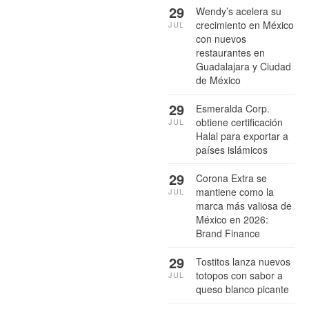
29
Wendy’s acelera su
crecimiento en México
JUL
con nuevos
restaurantes en
Guadalajara y Ciudad
de México
29
Esmeralda Corp.
obtiene certificación
JUL
Halal para exportar a
países islámicos
29
Corona Extra se
mantiene como la
JUL
marca más valiosa de
México en 2026:
Brand Finance
29
Tostitos lanza nuevos
totopos con sabor a
JUL
queso blanco picante