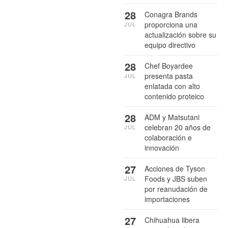
28
Conagra Brands
proporciona una
JUL
actualización sobre su
equipo directivo
28
Chef Boyardee
presenta pasta
JUL
enlatada con alto
contenido proteico
28
ADM y Matsutani
celebran 20 años de
JUL
colaboración e
innovación
27
Acciones de Tyson
Foods y JBS suben
JUL
por reanudación de
importaciones
27
Chihuahua libera