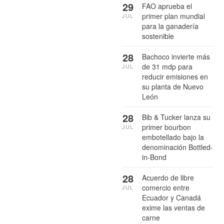
29
FAO aprueba el
primer plan mundial
JUL
para la ganadería
sostenible
28
Bachoco invierte más
de 31 mdp para
JUL
reducir emisiones en
su planta de Nuevo
León
28
Bib & Tucker lanza su
primer bourbon
JUL
embotellado bajo la
denominación Bottled-
in-Bond
28
Acuerdo de libre
comercio entre
JUL
Ecuador y Canadá
exime las ventas de
carne