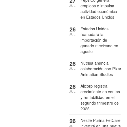
27
empleos e impulsa
JUL
actividad económica
en Estados Unidos
26
Estados Unidos
reanudará la
JUL
importación de
ganado mexicano en
agosto
26
Nutrisa anuncia
colaboración con Pixar
JUL
Animation Studios
26
Alicorp registra
crecimiento en ventas
JUL
y rentabilidad en el
segundo trimestre de
2026
26
Nestlé Purina PetCare
invertirá en una nueva
JUL