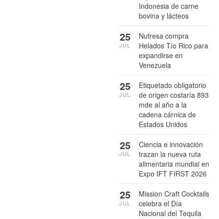
Indonesia de carne
bovina y lácteos
25
Nutresa compra
Helados Tío Rico para
JUL
expandirse en
Venezuela
25
Etiquetado obligatorio
de origen costaría 893
JUL
mde al año a la
cadena cárnica de
Estados Unidos
25
Ciencia e innovación
trazan la nueva ruta
JUL
alimentaria mundial en
Expo IFT FIRST 2026
25
Mission Craft Cocktails
celebra el Día
JUL
Nacional del Tequila