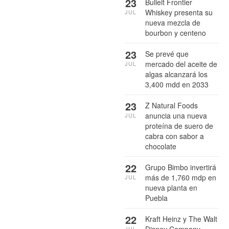
23
Bulleit Frontier
Whiskey presenta su
JUL
nueva mezcla de
bourbon y centeno
23
Se prevé que
mercado del aceite de
JUL
algas alcanzará los
3,400 mdd en 2033
23
Z Natural Foods
anuncia una nueva
JUL
proteína de suero de
cabra con sabor a
chocolate
22
Grupo Bimbo invertirá
más de 1,760 mdp en
JUL
nueva planta en
Puebla
22
Kraft Heinz y The Walt
Disney Company
JUL