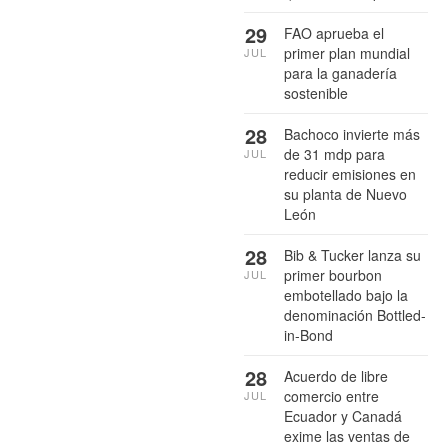
29
FAO aprueba el
primer plan mundial
JUL
para la ganadería
sostenible
28
Bachoco invierte más
de 31 mdp para
JUL
reducir emisiones en
su planta de Nuevo
León
28
Bib & Tucker lanza su
primer bourbon
JUL
embotellado bajo la
denominación Bottled-
in-Bond
28
Acuerdo de libre
comercio entre
JUL
Ecuador y Canadá
exime las ventas de