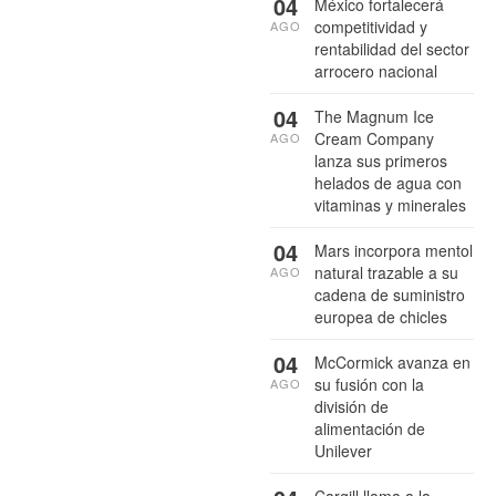
04
México fortalecerá
competitividad y
AGO
rentabilidad del sector
arrocero nacional
04
The Magnum Ice
Cream Company
AGO
lanza sus primeros
helados de agua con
vitaminas y minerales
04
Mars incorpora mentol
natural trazable a su
AGO
cadena de suministro
europea de chicles
04
McCormick avanza en
su fusión con la
AGO
división de
alimentación de
Unilever