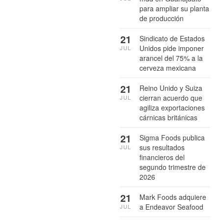
para ampliar su planta
de producción
21
Sindicato de Estados
Unidos pide imponer
JUL
arancel del 75% a la
cerveza mexicana
21
Reino Unido y Suiza
cierran acuerdo que
JUL
agiliza exportaciones
cárnicas británicas
21
Sigma Foods publica
sus resultados
JUL
financieros del
segundo trimestre de
2026
21
Mark Foods adquiere
a Endeavor Seafood
JUL