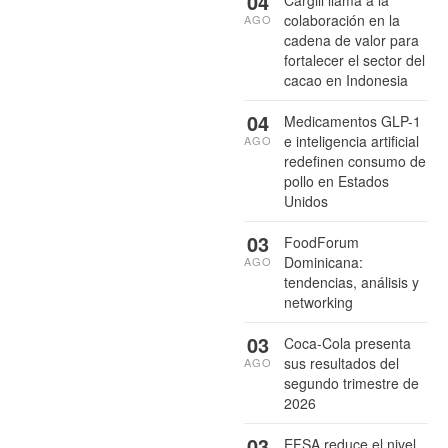
04
Cargill llama a la
colaboración en la
AGO
cadena de valor para
fortalecer el sector del
cacao en Indonesia
04
Medicamentos GLP-1
e inteligencia artificial
AGO
redefinen consumo de
pollo en Estados
Unidos
03
FoodForum
Dominicana:
AGO
tendencias, análisis y
networking
03
Coca-Cola presenta
sus resultados del
AGO
segundo trimestre de
2026
03
EFSA reduce el nivel