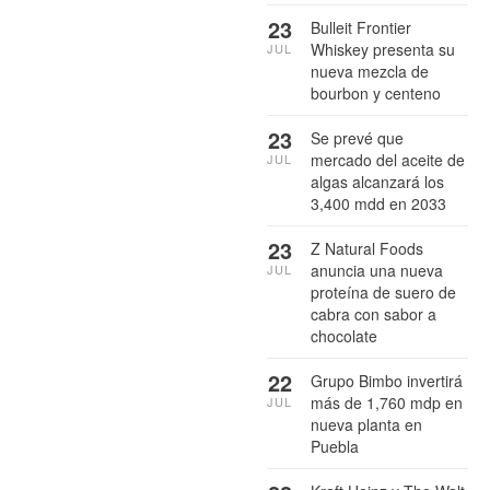
23
Bulleit Frontier
Whiskey presenta su
JUL
nueva mezcla de
bourbon y centeno
23
Se prevé que
mercado del aceite de
JUL
algas alcanzará los
3,400 mdd en 2033
23
Z Natural Foods
anuncia una nueva
JUL
proteína de suero de
cabra con sabor a
chocolate
22
Grupo Bimbo invertirá
más de 1,760 mdp en
JUL
nueva planta en
Puebla