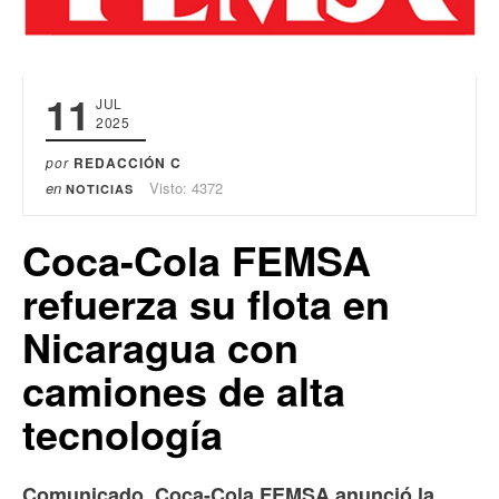
11
JUL
2025
por
REDACCIÓN C
en
Visto: 4372
NOTICIAS
Coca-Cola FEMSA
refuerza su flota en
Nicaragua con
camiones de alta
tecnología
Comunicado. Coca-Cola FEMSA anunció la