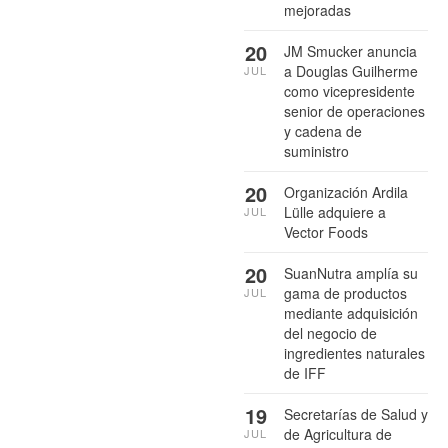
mejoradas
20
JM Smucker anuncia
a Douglas Guilherme
JUL
como vicepresidente
senior de operaciones
y cadena de
suministro
20
Organización Ardila
Lülle adquiere a
JUL
Vector Foods
20
SuanNutra amplía su
gama de productos
JUL
mediante adquisición
del negocio de
ingredientes naturales
de IFF
19
Secretarías de Salud y
de Agricultura de
JUL