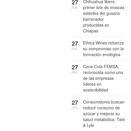
27
Chihuahua libera
primer lote de moscas
JUL
estériles del gusano
barrenador
producidas en
Chiapas
27
Ethica Wines refuerza
su compromiso con la
JUL
formación enológica
27
Coca-Cola FEMSA,
reconocida como una
JUL
de las empresas
líderes en
sostenibilidad
27
Consumidores buscan
reducir consumo de
JUL
azúcar y mejorar su
salud metabólica: Tate
& Lyle