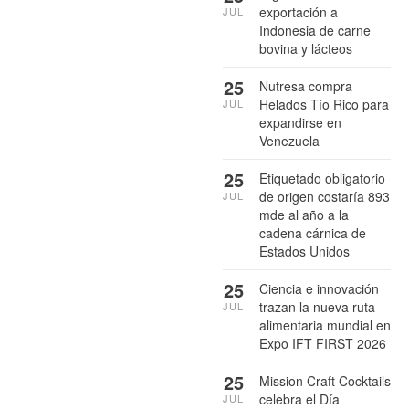
exportación a
JUL
Indonesia de carne
bovina y lácteos
25
Nutresa compra
Helados Tío Rico para
JUL
expandirse en
Venezuela
25
Etiquetado obligatorio
de origen costaría 893
JUL
mde al año a la
cadena cárnica de
Estados Unidos
25
Ciencia e innovación
trazan la nueva ruta
JUL
alimentaria mundial en
Expo IFT FIRST 2026
25
Mission Craft Cocktails
celebra el Día
JUL