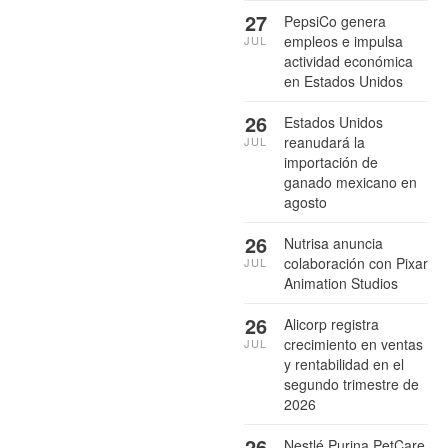
27
PepsiCo genera
empleos e impulsa
JUL
actividad económica
en Estados Unidos
26
Estados Unidos
reanudará la
JUL
importación de
ganado mexicano en
agosto
26
Nutrisa anuncia
colaboración con Pixar
JUL
Animation Studios
26
Alicorp registra
crecimiento en ventas
JUL
y rentabilidad en el
segundo trimestre de
2026
26
Nestlé Purina PetCare