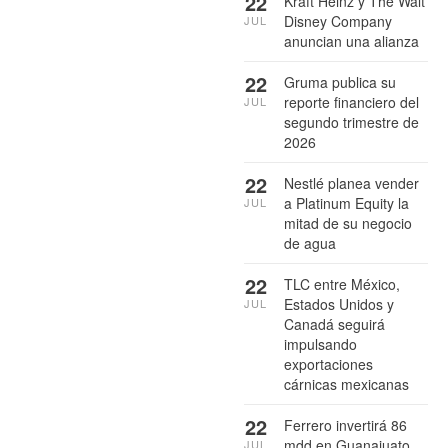
22
Kraft Heinz y The Walt
Disney Company
JUL
anuncian una alianza
22
Gruma publica su
reporte financiero del
JUL
segundo trimestre de
2026
22
Nestlé planea vender
a Platinum Equity la
JUL
mitad de su negocio
de agua
22
TLC entre México,
Estados Unidos y
JUL
Canadá seguirá
impulsando
exportaciones
cárnicas mexicanas
22
Ferrero invertirá 86
mdd en Guanajuato
JUL