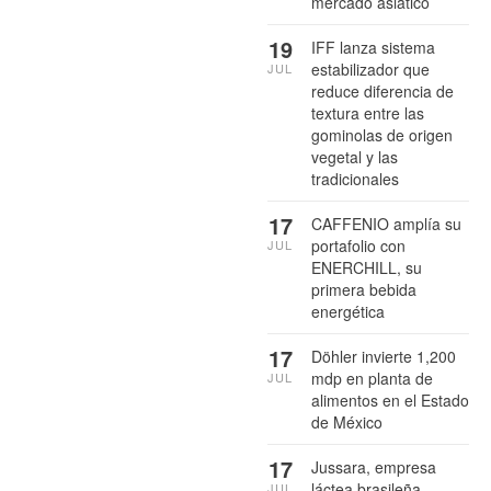
mercado asiático
19
IFF lanza sistema
estabilizador que
JUL
reduce diferencia de
textura entre las
gominolas de origen
vegetal y las
tradicionales
17
CAFFENIO amplía su
portafolio con
JUL
ENERCHILL, su
primera bebida
energética
17
Döhler invierte 1,200
mdp en planta de
JUL
alimentos en el Estado
de México
17
Jussara, empresa
láctea brasileña,
JUL