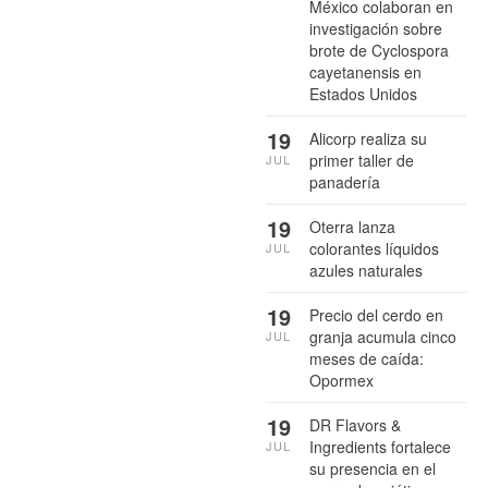
México colaboran en
investigación sobre
brote de Cyclospora
cayetanensis en
Estados Unidos
19
Alicorp realiza su
primer taller de
JUL
panadería
19
Oterra lanza
colorantes líquidos
JUL
azules naturales
19
Precio del cerdo en
granja acumula cinco
JUL
meses de caída:
Opormex
19
DR Flavors &
Ingredients fortalece
JUL
su presencia en el