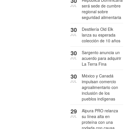
30
República Dominicana
será sede de cumbre
JUL
regional sobre
seguridad alimentaria
30
Destilería Old Elk
lanza su esperada
JUL
colección de 10 años
30
Sargento anuncia un
acuerdo para adquirir
JUL
La Terra Fina
30
México y Canadá
impulsan comercio
JUL
agroalimentario con
inclusión de los
pueblos indígenas
29
Alpura PRO relanza
su línea alta en
JUL
proteína con una
rodada con causa