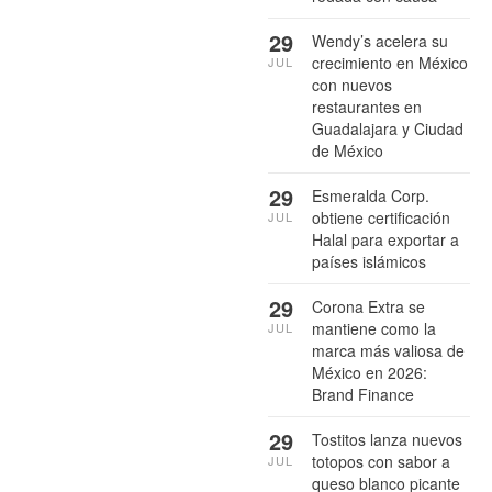
29
Wendy’s acelera su
crecimiento en México
JUL
con nuevos
restaurantes en
Guadalajara y Ciudad
de México
29
Esmeralda Corp.
obtiene certificación
JUL
Halal para exportar a
países islámicos
29
Corona Extra se
mantiene como la
JUL
marca más valiosa de
México en 2026:
Brand Finance
29
Tostitos lanza nuevos
totopos con sabor a
JUL
queso blanco picante