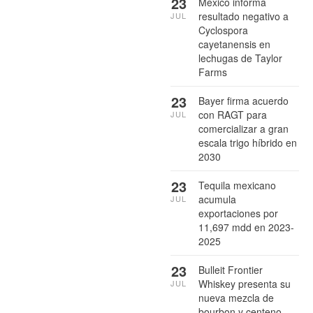
23
México informa
resultado negativo a
JUL
Cyclospora
cayetanensis en
lechugas de Taylor
Farms
23
Bayer firma acuerdo
con RAGT para
JUL
comercializar a gran
escala trigo híbrido en
2030
23
Tequila mexicano
acumula
JUL
exportaciones por
11,697 mdd en 2023-
2025
23
Bulleit Frontier
Whiskey presenta su
JUL
nueva mezcla de
bourbon y centeno