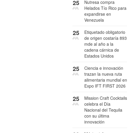
25
Nutresa compra
Helados Tío Rico para
JUL
expandirse en
Venezuela
25
Etiquetado obligatorio
de origen costaría 893
JUL
mde al año a la
cadena cárnica de
Estados Unidos
25
Ciencia e innovación
trazan la nueva ruta
JUL
alimentaria mundial en
Expo IFT FIRST 2026
25
Mission Craft Cocktails
celebra el Día
JUL
Nacional del Tequila
con su última
innovación