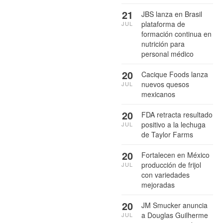
21
JBS lanza en Brasil
plataforma de
JUL
formación continua en
nutrición para
personal médico
20
Cacique Foods lanza
nuevos quesos
JUL
mexicanos
20
FDA retracta resultado
positivo a la lechuga
JUL
de Taylor Farms
20
Fortalecen en México
producción de frijol
JUL
con variedades
mejoradas
20
JM Smucker anuncia
a Douglas Guilherme
JUL