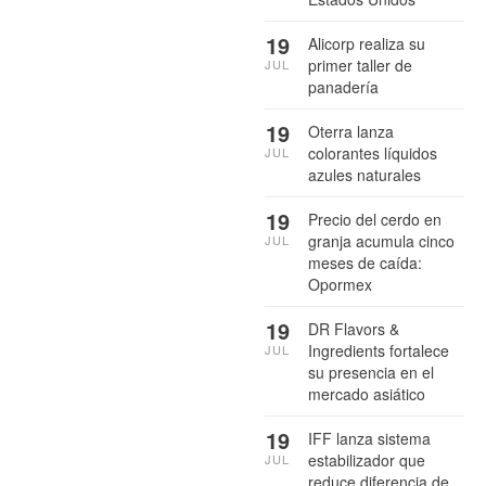
19
Alicorp realiza su
primer taller de
JUL
panadería
19
Oterra lanza
colorantes líquidos
JUL
azules naturales
19
Precio del cerdo en
granja acumula cinco
JUL
meses de caída:
Opormex
19
DR Flavors &
Ingredients fortalece
JUL
su presencia en el
mercado asiático
19
IFF lanza sistema
estabilizador que
JUL
reduce diferencia de