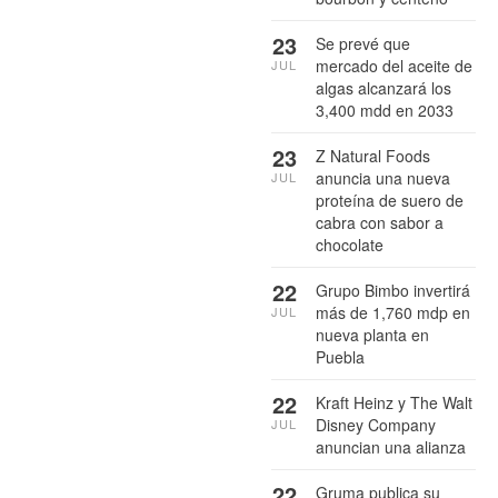
23
Se prevé que
mercado del aceite de
JUL
algas alcanzará los
3,400 mdd en 2033
23
Z Natural Foods
anuncia una nueva
JUL
proteína de suero de
cabra con sabor a
chocolate
22
Grupo Bimbo invertirá
más de 1,760 mdp en
JUL
nueva planta en
Puebla
22
Kraft Heinz y The Walt
Disney Company
JUL
anuncian una alianza
22
Gruma publica su