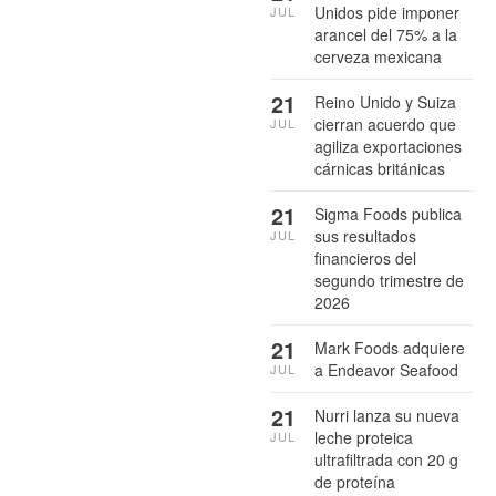
Unidos pide imponer
JUL
arancel del 75% a la
cerveza mexicana
21
Reino Unido y Suiza
cierran acuerdo que
JUL
agiliza exportaciones
cárnicas británicas
21
Sigma Foods publica
sus resultados
JUL
financieros del
segundo trimestre de
2026
21
Mark Foods adquiere
a Endeavor Seafood
JUL
21
Nurri lanza su nueva
leche proteica
JUL
ultrafiltrada con 20 g
de proteína