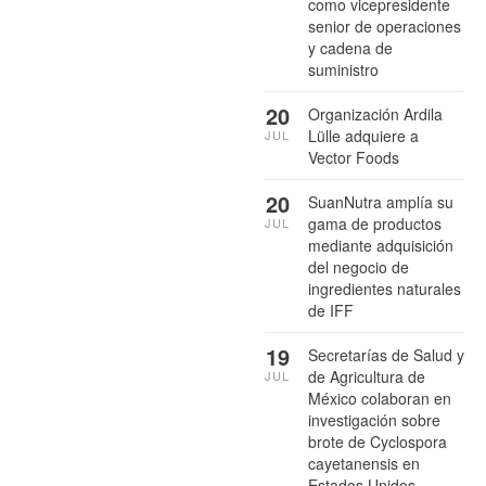
como vicepresidente
senior de operaciones
y cadena de
suministro
20
Organización Ardila
Lülle adquiere a
JUL
Vector Foods
20
SuanNutra amplía su
gama de productos
JUL
mediante adquisición
del negocio de
ingredientes naturales
de IFF
19
Secretarías de Salud y
de Agricultura de
JUL
México colaboran en
investigación sobre
brote de Cyclospora
cayetanensis en
Estados Unidos