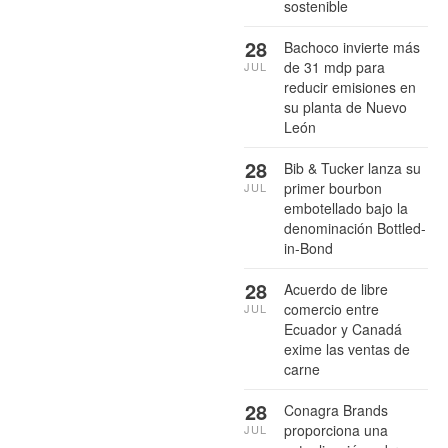
sostenible
28
Bachoco invierte más
de 31 mdp para
JUL
reducir emisiones en
su planta de Nuevo
León
28
Bib & Tucker lanza su
primer bourbon
JUL
embotellado bajo la
denominación Bottled-
in-Bond
28
Acuerdo de libre
comercio entre
JUL
Ecuador y Canadá
exime las ventas de
carne
28
Conagra Brands
proporciona una
JUL