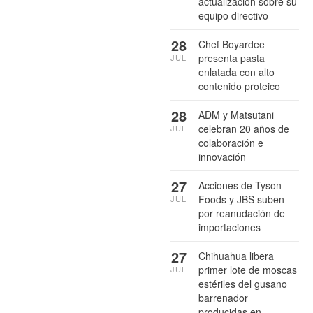
actualización sobre su
equipo directivo
28
Chef Boyardee
presenta pasta
JUL
enlatada con alto
contenido proteico
28
ADM y Matsutani
celebran 20 años de
JUL
colaboración e
innovación
27
Acciones de Tyson
Foods y JBS suben
JUL
por reanudación de
importaciones
27
Chihuahua libera
primer lote de moscas
JUL
estériles del gusano
barrenador
producidas en