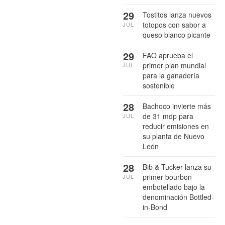
29
Tostitos lanza nuevos
totopos con sabor a
JUL
queso blanco picante
29
FAO aprueba el
primer plan mundial
JUL
para la ganadería
sostenible
28
Bachoco invierte más
de 31 mdp para
JUL
reducir emisiones en
su planta de Nuevo
León
28
Bib & Tucker lanza su
primer bourbon
JUL
embotellado bajo la
denominación Bottled-
in-Bond