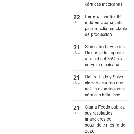
cárnicas mexicanas
22
Ferrero invertirá 86
mdd en Guanajuato
JUL
para ampliar su planta
de producción
21
Sindicato de Estados
Unidos pide imponer
JUL
arancel del 75% a la
cerveza mexicana
21
Reino Unido y Suiza
cierran acuerdo que
JUL
agiliza exportaciones
cárnicas británicas
21
Sigma Foods publica
sus resultados
JUL
financieros del
segundo trimestre de
2026