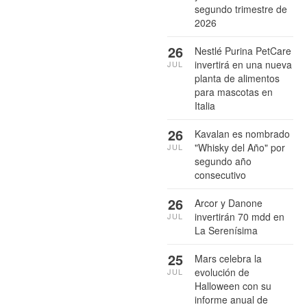
segundo trimestre de
2026
26
Nestlé Purina PetCare
invertirá en una nueva
JUL
planta de alimentos
para mascotas en
Italia
26
Kavalan es nombrado
"Whisky del Año" por
JUL
segundo año
consecutivo
26
Arcor y Danone
invertirán 70 mdd en
JUL
La Serenísima
25
Mars celebra la
evolución de
JUL
Halloween con su
informe anual de