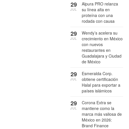
29
Alpura PRO relanza
su línea alta en
JUL
proteína con una
rodada con causa
29
Wendy’s acelera su
crecimiento en México
JUL
con nuevos
restaurantes en
Guadalajara y Ciudad
de México
29
Esmeralda Corp.
obtiene certificación
JUL
Halal para exportar a
países islámicos
29
Corona Extra se
mantiene como la
JUL
marca más valiosa de
México en 2026:
Brand Finance