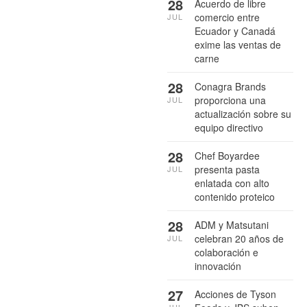
28
Acuerdo de libre
comercio entre
JUL
Ecuador y Canadá
exime las ventas de
carne
28
Conagra Brands
proporciona una
JUL
actualización sobre su
equipo directivo
28
Chef Boyardee
presenta pasta
JUL
enlatada con alto
contenido proteico
28
ADM y Matsutani
celebran 20 años de
JUL
colaboración e
innovación
27
Acciones de Tyson