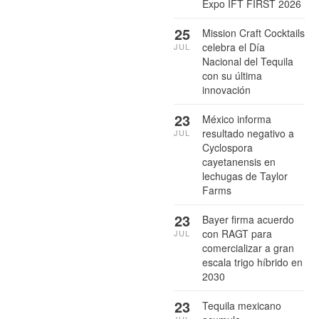
Expo IFT FIRST 2026
25
Mission Craft Cocktails
celebra el Día
JUL
Nacional del Tequila
con su última
innovación
23
México informa
resultado negativo a
JUL
Cyclospora
cayetanensis en
lechugas de Taylor
Farms
23
Bayer firma acuerdo
con RAGT para
JUL
comercializar a gran
escala trigo híbrido en
2030
23
Tequila mexicano