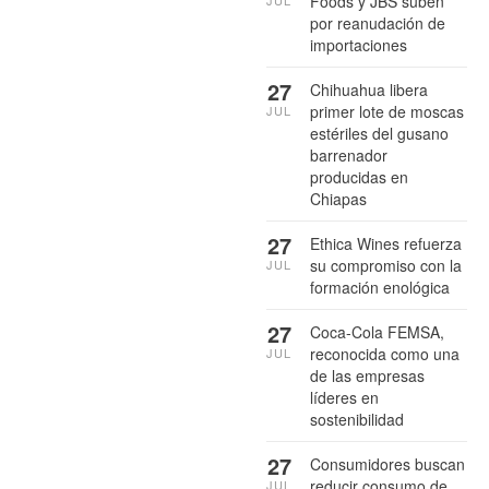
Foods y JBS suben
JUL
por reanudación de
importaciones
27
Chihuahua libera
primer lote de moscas
JUL
estériles del gusano
barrenador
producidas en
Chiapas
27
Ethica Wines refuerza
su compromiso con la
JUL
formación enológica
27
Coca-Cola FEMSA,
reconocida como una
JUL
de las empresas
líderes en
sostenibilidad
27
Consumidores buscan
reducir consumo de
JUL