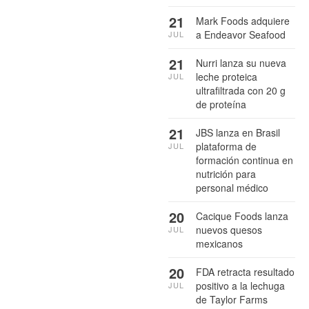
21
Mark Foods adquiere
a Endeavor Seafood
JUL
21
Nurri lanza su nueva
leche proteica
JUL
ultrafiltrada con 20 g
de proteína
21
JBS lanza en Brasil
plataforma de
JUL
formación continua en
nutrición para
personal médico
20
Cacique Foods lanza
nuevos quesos
JUL
mexicanos
20
FDA retracta resultado
positivo a la lechuga
JUL
de Taylor Farms