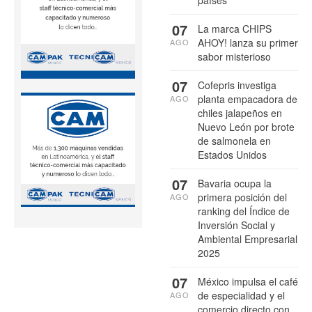
países
07
La marca CHIPS
AHOY! lanza su primer
AGO
sabor misterioso
07
Cofepris investiga
planta empacadora de
AGO
chiles jalapeños en
Nuevo León por brote
de salmonela en
Estados Unidos
07
Bavaria ocupa la
primera posición del
AGO
ranking del Índice de
Inversión Social y
Ambiental Empresarial
2025
07
México impulsa el café
de especialidad y el
AGO
comercio directo con