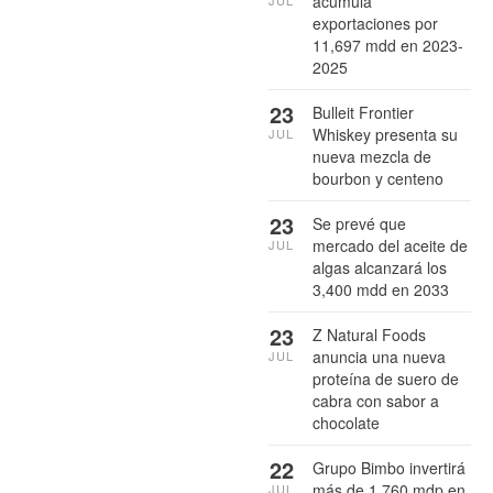
acumula
JUL
exportaciones por
11,697 mdd en 2023-
2025
23
Bulleit Frontier
Whiskey presenta su
JUL
nueva mezcla de
bourbon y centeno
23
Se prevé que
mercado del aceite de
JUL
algas alcanzará los
3,400 mdd en 2033
23
Z Natural Foods
anuncia una nueva
JUL
proteína de suero de
cabra con sabor a
chocolate
22
Grupo Bimbo invertirá
más de 1,760 mdp en
JUL