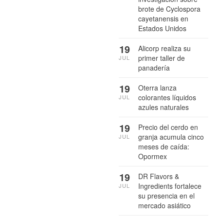
brote de Cyclospora
cayetanensis en
Estados Unidos
19
Alicorp realiza su
primer taller de
JUL
panadería
19
Oterra lanza
colorantes líquidos
JUL
azules naturales
19
Precio del cerdo en
granja acumula cinco
JUL
meses de caída:
Opormex
19
DR Flavors &
Ingredients fortalece
JUL
su presencia en el
mercado asiático