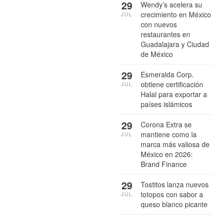
29
Wendy’s acelera su
crecimiento en México
JUL
con nuevos
restaurantes en
Guadalajara y Ciudad
de México
29
Esmeralda Corp.
obtiene certificación
JUL
Halal para exportar a
países islámicos
29
Corona Extra se
mantiene como la
JUL
marca más valiosa de
México en 2026:
Brand Finance
29
Tostitos lanza nuevos
totopos con sabor a
JUL
queso blanco picante