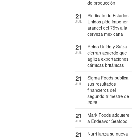
de producción
21
Sindicato de Estados
Unidos pide imponer
JUL
arancel del 75% a la
cerveza mexicana
21
Reino Unido y Suiza
cierran acuerdo que
JUL
agiliza exportaciones
cárnicas británicas
21
Sigma Foods publica
sus resultados
JUL
financieros del
segundo trimestre de
2026
21
Mark Foods adquiere
a Endeavor Seafood
JUL
21
Nurri lanza su nueva