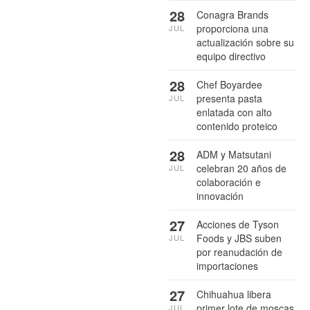
28
Conagra Brands
proporciona una
JUL
actualización sobre su
equipo directivo
28
Chef Boyardee
presenta pasta
JUL
enlatada con alto
contenido proteico
28
ADM y Matsutani
celebran 20 años de
JUL
colaboración e
innovación
27
Acciones de Tyson
Foods y JBS suben
JUL
por reanudación de
importaciones
27
Chihuahua libera
primer lote de moscas
JUL