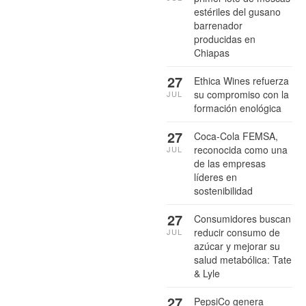
estériles del gusano
barrenador
producidas en
Chiapas
27
Ethica Wines refuerza
su compromiso con la
JUL
formación enológica
27
Coca-Cola FEMSA,
reconocida como una
JUL
de las empresas
líderes en
sostenibilidad
27
Consumidores buscan
reducir consumo de
JUL
azúcar y mejorar su
salud metabólica: Tate
& Lyle
27
PepsiCo genera