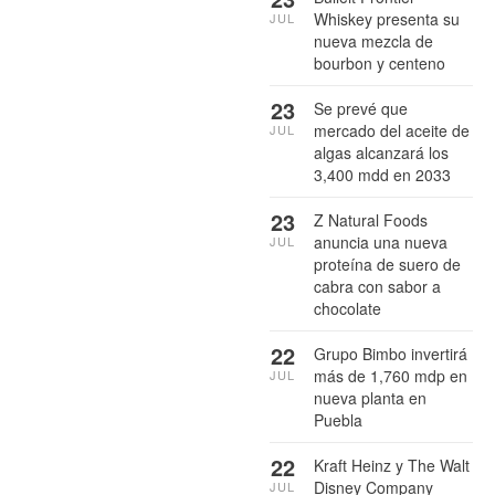
Whiskey presenta su
JUL
nueva mezcla de
bourbon y centeno
23
Se prevé que
mercado del aceite de
JUL
algas alcanzará los
3,400 mdd en 2033
23
Z Natural Foods
anuncia una nueva
JUL
proteína de suero de
cabra con sabor a
chocolate
22
Grupo Bimbo invertirá
más de 1,760 mdp en
JUL
nueva planta en
Puebla
22
Kraft Heinz y The Walt
Disney Company
JUL