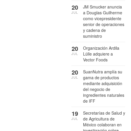
20
JM Smucker anuncia
a Douglas Guilherme
JUL
como vicepresidente
senior de operaciones
y cadena de
suministro
20
Organización Ardila
Lülle adquiere a
JUL
Vector Foods
20
SuanNutra amplía su
gama de productos
JUL
mediante adquisición
del negocio de
ingredientes naturales
de IFF
19
Secretarías de Salud y
de Agricultura de
JUL
México colaboran en
investigación sobre