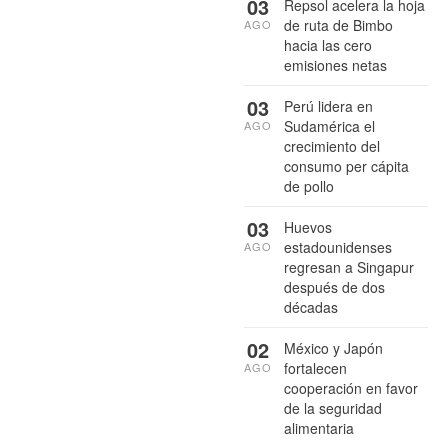
03
Repsol acelera la hoja
de ruta de Bimbo
AGO
hacia las cero
emisiones netas
03
Perú lidera en
Sudamérica el
AGO
crecimiento del
consumo per cápita
de pollo
03
Huevos
estadounidenses
AGO
regresan a Singapur
después de dos
décadas
02
México y Japón
fortalecen
AGO
cooperación en favor
de la seguridad
alimentaria