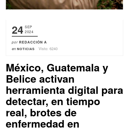
24
SEP
2024
por
REDACCIÓN A
en
Visto: 6240
NOTICIAS
México, Guatemala y
Belice activan
herramienta digital para
detectar, en tiempo
real, brotes de
enfermedad en