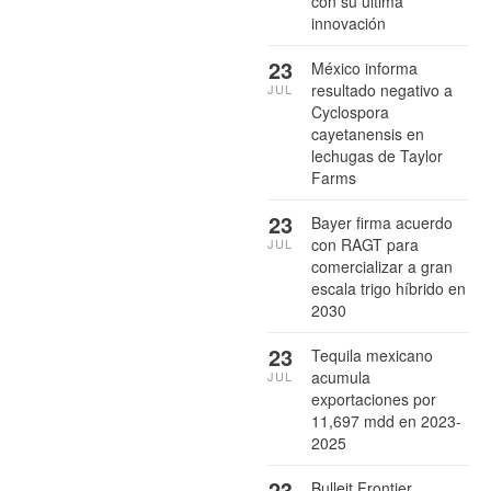
con su última
innovación
23
México informa
resultado negativo a
JUL
Cyclospora
cayetanensis en
lechugas de Taylor
Farms
23
Bayer firma acuerdo
con RAGT para
JUL
comercializar a gran
escala trigo híbrido en
2030
23
Tequila mexicano
acumula
JUL
exportaciones por
11,697 mdd en 2023-
2025
23
Bulleit Frontier