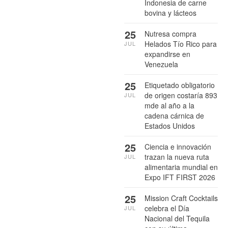
Indonesia de carne
bovina y lácteos
25
Nutresa compra
Helados Tío Rico para
JUL
expandirse en
Venezuela
25
Etiquetado obligatorio
de origen costaría 893
JUL
mde al año a la
cadena cárnica de
Estados Unidos
25
Ciencia e innovación
trazan la nueva ruta
JUL
alimentaria mundial en
Expo IFT FIRST 2026
25
Mission Craft Cocktails
celebra el Día
JUL
Nacional del Tequila