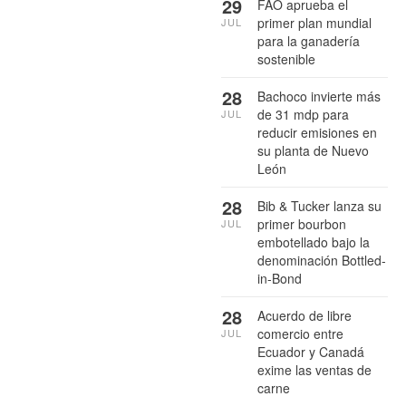
29
FAO aprueba el
primer plan mundial
JUL
para la ganadería
sostenible
28
Bachoco invierte más
de 31 mdp para
JUL
reducir emisiones en
su planta de Nuevo
León
28
Bib & Tucker lanza su
primer bourbon
JUL
embotellado bajo la
denominación Bottled-
in-Bond
28
Acuerdo de libre
comercio entre
JUL
Ecuador y Canadá
exime las ventas de
carne