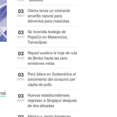
03
Oterra lanza un colorante
amarillo natural para
AGO
alimentos para mascotas
03
Se incendia bodega de
PepsiCo en Matamoros,
AGO
Tamaulipas
03
Repsol acelera la hoja de ruta
de Bimbo hacia las cero
AGO
emisiones netas
03
Perú lidera en Sudamérica el
crecimiento del consumo per
AGO
cápita de pollo
nal
03
Huevos estadounidenses
regresan a Singapur después
AGO
de dos décadas
02
México y Japón fortalecen