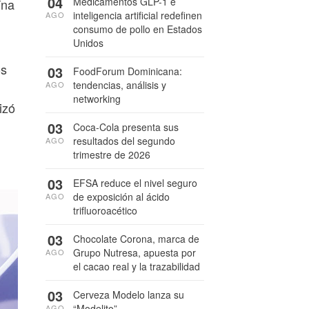
04
Medicamentos GLP-1 e
ína
inteligencia artificial redefinen
AGO
consumo de pollo en Estados
Unidos
os
03
FoodForum Dominicana:
tendencias, análisis y
AGO
networking
izó
03
Coca-Cola presenta sus
resultados del segundo
AGO
trimestre de 2026
03
EFSA reduce el nivel seguro
de exposición al ácido
AGO
trifluoroacético
03
Chocolate Corona, marca de
Grupo Nutresa, apuesta por
AGO
el cacao real y la trazabilidad
03
Cerveza Modelo lanza su
“Modelito”
AGO