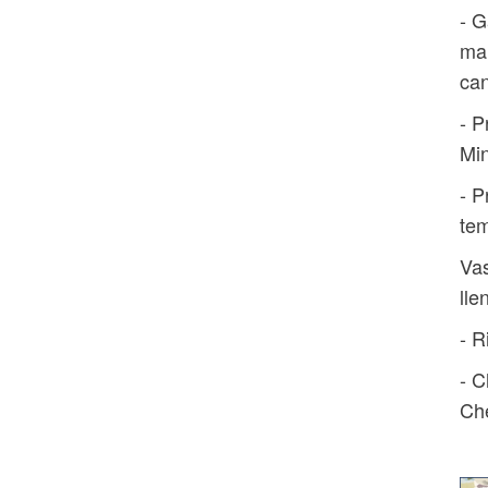
- G
man
can
- P
Min
- P
tem
Vas
lle
- R
- C
Che