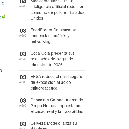
04
Medicamentos GLP-1 e
inteligencia artificial redefinen
AGO
consumo de pollo en Estados
Unidos
03
FoodForum Dominicana:
tendencias, análisis y
AGO
networking
03
Coca-Cola presenta sus
resultados del segundo
AGO
trimestre de 2026
o
03
EFSA reduce el nivel seguro
de exposición al ácido
AGO
trifluoroacético
03
Chocolate Corona, marca de
Grupo Nutresa, apuesta por
AGO
el cacao real y la trazabilidad
03
Cerveza Modelo lanza su
“Modelito”
AGO