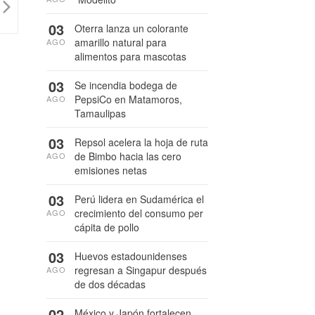
03
Oterra lanza un colorante
amarillo natural para
AGO
alimentos para mascotas
03
Se incendia bodega de
PepsiCo en Matamoros,
AGO
Tamaulipas
03
Repsol acelera la hoja de ruta
de Bimbo hacia las cero
AGO
emisiones netas
03
Perú lidera en Sudamérica el
crecimiento del consumo per
AGO
cápita de pollo
03
Huevos estadounidenses
regresan a Singapur después
AGO
de dos décadas
02
México y Japón fortalecen