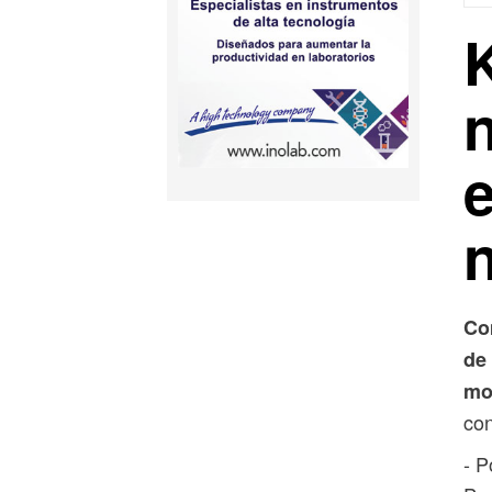
Co
de
mo
con
- P