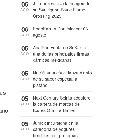
06
J. Lohr renueva la imagen de
su Sauvignon Blanc Flume
AGO
Crossing 2025
06
FoodForum Dominicana: 06
agosto
AGO
05
Analizan venta de SuKarne,
una de las principales firmas
AGO
cárnicas mexicanas
05
Nutri® anuncia el lanzamiento
de su sabor especial a
AGO
plátano
vos
05
Next Century Spirits adquiere
la cartera de marcas de
AGO
 año
licores Grain & Barrel
05
Jumex incursiona en la
categoría de yogures
AGO
bebibles con proteínas