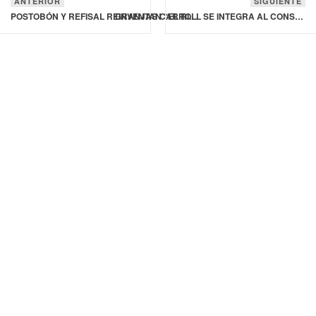
ANTERIOR
SIGUIENTE
POSTOBÓN Y REFISAL REINVENTAN “EL RITUAL DE LA MICHELADA” EN COLOMBIA
GRANJAS CARROLL SE INTEGRA AL CONSEJO NACIONAL AGROPECUARIO