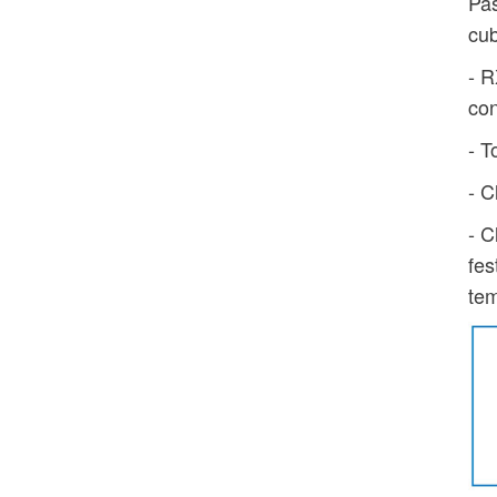
Pas
cub
- R
con
- T
- C
- C
fes
tem