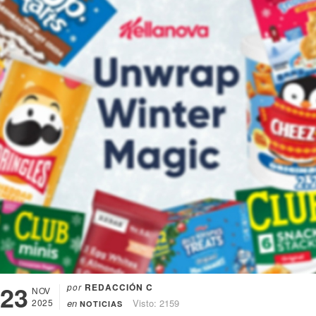
23
por
REDACCIÓN C
NOV
2025
en
Visto: 2159
NOTICIAS