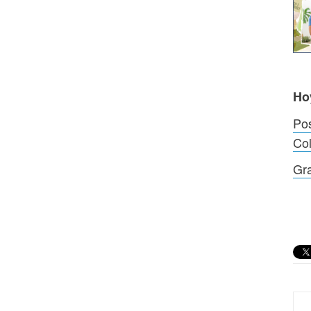
Ho
Pos
Co
Gra