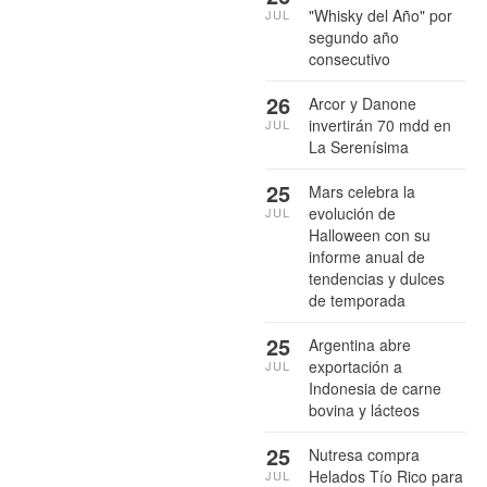
"Whisky del Año" por
JUL
segundo año
consecutivo
26
Arcor y Danone
invertirán 70 mdd en
JUL
La Serenísima
25
Mars celebra la
evolución de
JUL
Halloween con su
informe anual de
tendencias y dulces
de temporada
25
Argentina abre
exportación a
JUL
Indonesia de carne
bovina y lácteos
25
Nutresa compra
Helados Tío Rico para
JUL