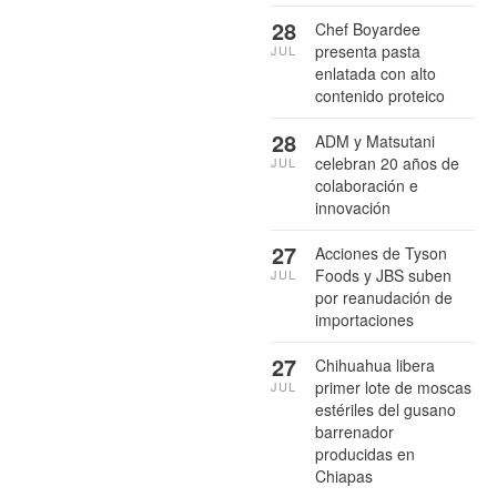
28
Chef Boyardee
presenta pasta
JUL
enlatada con alto
contenido proteico
28
ADM y Matsutani
celebran 20 años de
JUL
colaboración e
innovación
27
Acciones de Tyson
Foods y JBS suben
JUL
por reanudación de
importaciones
27
Chihuahua libera
primer lote de moscas
JUL
estériles del gusano
barrenador
producidas en
Chiapas