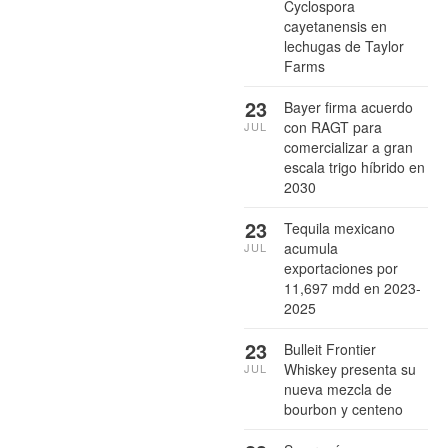
Cyclospora
cayetanensis en
lechugas de Taylor
Farms
23
Bayer firma acuerdo
con RAGT para
JUL
comercializar a gran
escala trigo híbrido en
2030
23
Tequila mexicano
acumula
JUL
exportaciones por
11,697 mdd en 2023-
2025
23
Bulleit Frontier
Whiskey presenta su
JUL
nueva mezcla de
bourbon y centeno