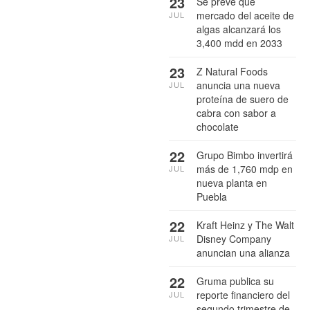
23
Se prevé que
mercado del aceite de
JUL
algas alcanzará los
3,400 mdd en 2033
23
Z Natural Foods
anuncia una nueva
JUL
proteína de suero de
cabra con sabor a
chocolate
22
Grupo Bimbo invertirá
más de 1,760 mdp en
JUL
nueva planta en
Puebla
22
Kraft Heinz y The Walt
Disney Company
JUL
anuncian una alianza
22
Gruma publica su
reporte financiero del
JUL
segundo trimestre de