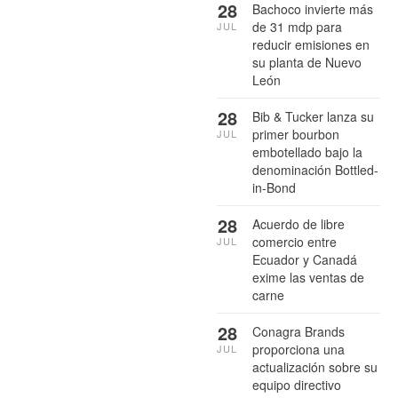
28
Bachoco invierte más
de 31 mdp para
JUL
reducir emisiones en
su planta de Nuevo
León
28
Bib & Tucker lanza su
primer bourbon
JUL
embotellado bajo la
denominación Bottled-
in-Bond
28
Acuerdo de libre
comercio entre
JUL
Ecuador y Canadá
exime las ventas de
carne
28
Conagra Brands
proporciona una
JUL
actualización sobre su
equipo directivo