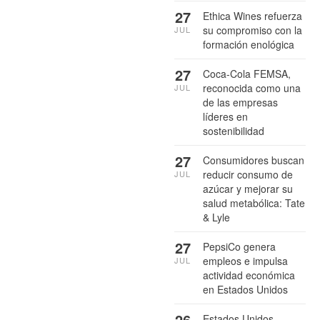
27
Ethica Wines refuerza
su compromiso con la
JUL
formación enológica
27
Coca-Cola FEMSA,
reconocida como una
JUL
de las empresas
líderes en
sostenibilidad
27
Consumidores buscan
reducir consumo de
JUL
azúcar y mejorar su
salud metabólica: Tate
& Lyle
27
PepsiCo genera
empleos e impulsa
JUL
actividad económica
en Estados Unidos
26
Estados Unidos