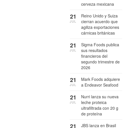
cerveza mexicana
21
Reino Unido y Suiza
cierran acuerdo que
JUL
agiliza exportaciones
cárnicas británicas
21
Sigma Foods publica
sus resultados
JUL
financieros del
segundo trimestre de
2026
21
Mark Foods adquiere
a Endeavor Seafood
JUL
21
Nurri lanza su nueva
leche proteica
JUL
ultrafiltrada con 20 g
de proteína
21
JBS lanza en Brasil