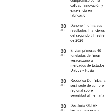
compromiso con la
calidad, innovación y
excelencia en
fabricación
30
Danone informa sus
resultados financieros
JUL
del segundo trimestre
de 2026
30
Envían primeras 40
toneladas de limón
JUL
veracruzano a
mercados de Estados
Unidos y Rusia
30
República Dominicana
será sede de cumbre
JUL
regional sobre
seguridad alimentaria
30
Destilería Old Elk
lanza su esperada
JUL