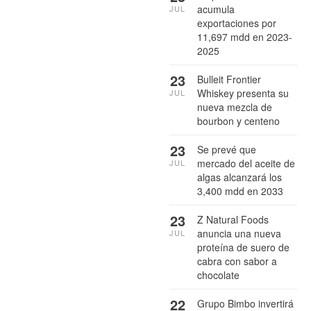
acumula
JUL
exportaciones por
11,697 mdd en 2023-
2025
23
Bulleit Frontier
Whiskey presenta su
JUL
nueva mezcla de
bourbon y centeno
23
Se prevé que
mercado del aceite de
JUL
algas alcanzará los
3,400 mdd en 2033
23
Z Natural Foods
anuncia una nueva
JUL
proteína de suero de
cabra con sabor a
chocolate
22
Grupo Bimbo invertirá