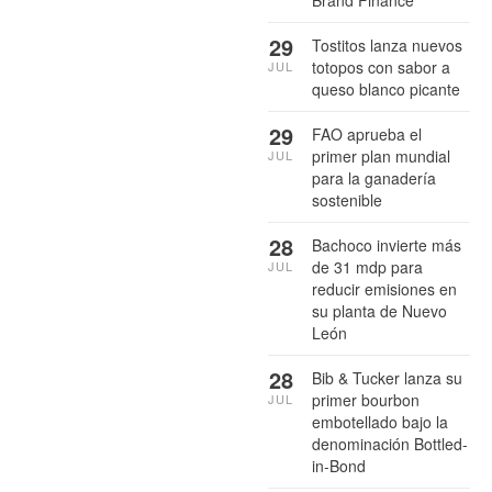
29
Tostitos lanza nuevos
totopos con sabor a
JUL
queso blanco picante
29
FAO aprueba el
primer plan mundial
JUL
para la ganadería
sostenible
28
Bachoco invierte más
de 31 mdp para
JUL
reducir emisiones en
su planta de Nuevo
León
28
Bib & Tucker lanza su
primer bourbon
JUL
embotellado bajo la
denominación Bottled-
in-Bond