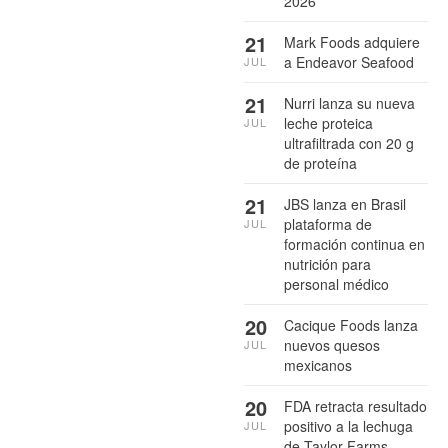
2026
21
Mark Foods adquiere
a Endeavor Seafood
JUL
21
Nurri lanza su nueva
leche proteica
JUL
ultrafiltrada con 20 g
de proteína
21
JBS lanza en Brasil
plataforma de
JUL
formación continua en
nutrición para
personal médico
20
Cacique Foods lanza
nuevos quesos
JUL
mexicanos
20
FDA retracta resultado
positivo a la lechuga
JUL
de Taylor Farms