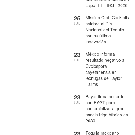
Expo IFT FIRST 2026
25
Mission Craft Cocktails
celebra el Día
JUL
Nacional del Tequila
con su última
innovación
23
México informa
resultado negativo a
JUL
Cyclospora
cayetanensis en
lechugas de Taylor
Farms
23
Bayer firma acuerdo
con RAGT para
JUL
comercializar a gran
escala trigo híbrido en
2030
23
Tequila mexicano