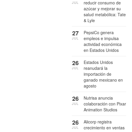
reducir consumo de
JUL
azúcar y mejorar su
salud metabólica: Tate
& Lyle
27
PepsiCo genera
empleos e impulsa
JUL
actividad económica
en Estados Unidos
26
Estados Unidos
reanudará la
JUL
importación de
ganado mexicano en
agosto
26
Nutrisa anuncia
colaboración con Pixar
JUL
Animation Studios
26
Alicorp registra
crecimiento en ventas
JUL