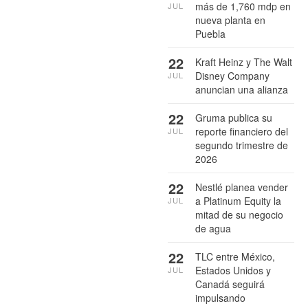
más de 1,760 mdp en
JUL
nueva planta en
Puebla
22
Kraft Heinz y The Walt
Disney Company
JUL
anuncian una alianza
22
Gruma publica su
reporte financiero del
JUL
segundo trimestre de
2026
22
Nestlé planea vender
a Platinum Equity la
JUL
mitad de su negocio
de agua
22
TLC entre México,
Estados Unidos y
JUL
Canadá seguirá
impulsando