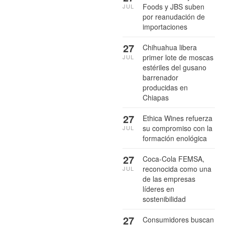
Foods y JBS suben
JUL
por reanudación de
importaciones
27
Chihuahua libera
primer lote de moscas
JUL
estériles del gusano
barrenador
producidas en
Chiapas
27
Ethica Wines refuerza
su compromiso con la
JUL
formación enológica
27
Coca-Cola FEMSA,
reconocida como una
JUL
de las empresas
líderes en
sostenibilidad
27
Consumidores buscan