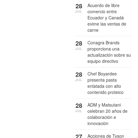
28
Acuerdo de libre
comercio entre
JUL
Ecuador y Canadá
exime las ventas de
carne
28
Conagra Brands
proporciona una
JUL
actualización sobre su
equipo directivo
28
Chef Boyardee
presenta pasta
JUL
enlatada con alto
contenido proteico
28
ADM y Matsutani
celebran 20 años de
JUL
colaboración e
innovación
27
Acciones de Tyson