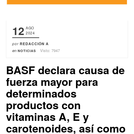
12
AGO
2024
por
REDACCIÓN A
en
Visto: 7947
NOTICIAS
BASF declara causa de
fuerza mayor para
determinados
productos con
vitaminas A, E y
carotenoides, así como