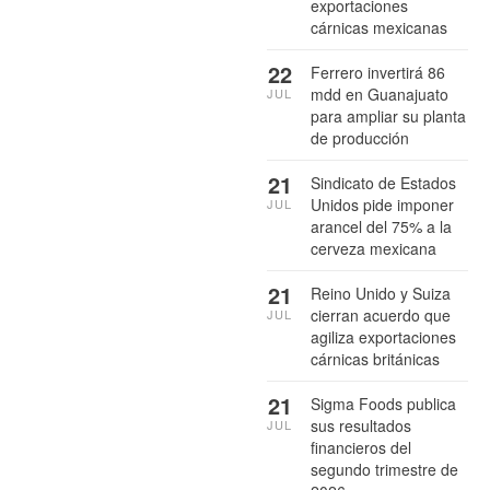
exportaciones
cárnicas mexicanas
22
Ferrero invertirá 86
mdd en Guanajuato
JUL
para ampliar su planta
de producción
21
Sindicato de Estados
Unidos pide imponer
JUL
arancel del 75% a la
cerveza mexicana
21
Reino Unido y Suiza
cierran acuerdo que
JUL
agiliza exportaciones
cárnicas británicas
21
Sigma Foods publica
sus resultados
JUL
financieros del
segundo trimestre de