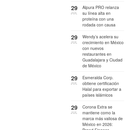
29
Alpura PRO relanza
su línea alta en
JUL
proteína con una
rodada con causa
29
Wendy’s acelera su
crecimiento en México
JUL
con nuevos
restaurantes en
Guadalajara y Ciudad
de México
29
Esmeralda Corp.
obtiene certificación
JUL
Halal para exportar a
países islámicos
29
Corona Extra se
mantiene como la
JUL
marca más valiosa de
México en 2026:
Brand Finance