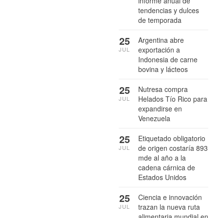
informe anual de
tendencias y dulces
de temporada
25
Argentina abre
exportación a
JUL
Indonesia de carne
bovina y lácteos
25
Nutresa compra
Helados Tío Rico para
JUL
expandirse en
Venezuela
25
Etiquetado obligatorio
de origen costaría 893
JUL
mde al año a la
cadena cárnica de
Estados Unidos
25
Ciencia e innovación
trazan la nueva ruta
JUL
alimentaria mundial en