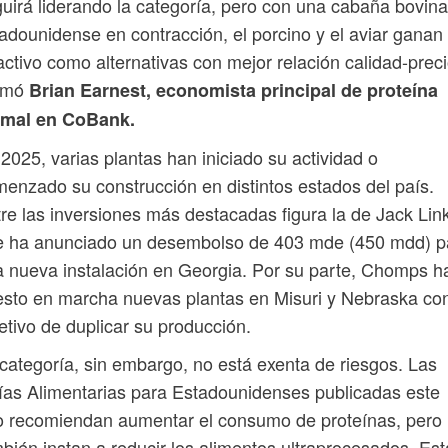
uirá liderando la categoría, pero con una cabaña bovina
adounidense en contracción, el porcino y el aviar ganan
activo como alternativas con mejor relación calidad-preci
irmó
Brian Earnest, economista principal de proteína
imal en CoBank.
2025, varias plantas han iniciado su actividad o
enzado su construcción en distintos estados del país.
re las inversiones más destacadas figura la de Jack Link
e ha anunciado un desembolso de 403 mde (450 mdd) p
 nueva instalación en Georgia. Por su parte, Chomps h
sto en marcha nuevas plantas en Misuri y Nebraska con
etivo de duplicar su producción.
categoría, sin embargo, no está exenta de riesgos. Las
as Alimentarias para Estadounidenses publicadas este
 recomiendan aumentar el consumo de proteínas, pero
bién instan a reducir los alimentos ultraprocesados. Est