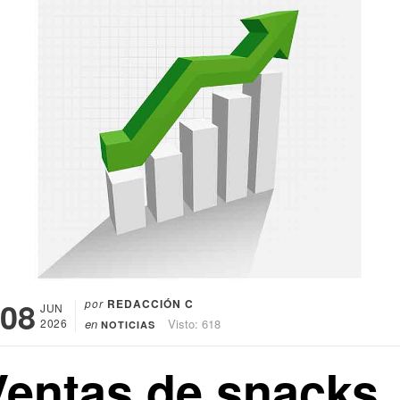
08
por
REDACCIÓN C
JUN
2026
en
Visto: 618
NOTICIAS
Ventas de snacks