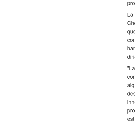
pro
La 
Cho
que
con
han
dir
"La
con
alg
des
inn
pro
est