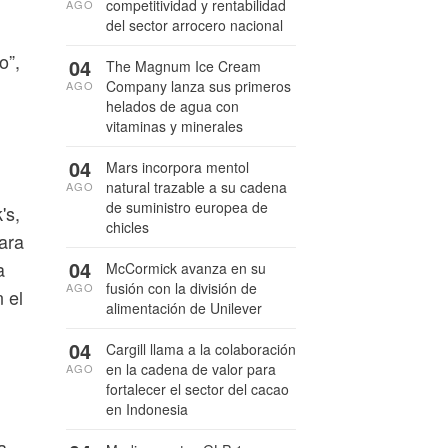
competitividad y rentabilidad
AGO
del sector arrocero nacional
o”,
04
The Magnum Ice Cream
Company lanza sus primeros
AGO
helados de agua con
vitaminas y minerales
04
Mars incorpora mentol
natural trazable a su cadena
AGO
de suministro europea de
's,
chicles
ara
04
a
McCormick avanza en su
fusión con la división de
AGO
 el
alimentación de Unilever
04
Cargill llama a la colaboración
en la cadena de valor para
AGO
fortalecer el sector del cacao
en Indonesia
a