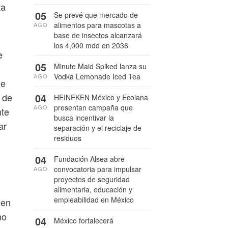
ta
05
Se prevé que mercado de
alimentos para mascotas a
AGO
base de insectos alcanzará
los 4,000 mdd en 2036
e
05
Minute Maid Spiked lanza su
Vodka Lemonade Iced Tea
AGO
se
04
 de
HEINEKEN México y Ecolana
presentan campaña que
AGO
nte
busca incentivar la
ar
separación y el reciclaje de
residuos
04
Fundación Alsea abre
convocatoria para impulsar
AGO
proyectos de seguridad
alimentaria, educación y
empleabilidad en México
den
no
04
México fortalecerá