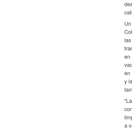
des
cat
Un 
CoB
las
tra
en 
vac
en 
y l
tam
"La
con
lim
a v