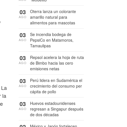
03
Oterra lanza un colorante
amarillo natural para
AGO
o
alimentos para mascotas
03
Se incendia bodega de
PepsiCo en Matamoros,
AGO
Tamaulipas
03
Repsol acelera la hoja de ruta
de Bimbo hacia las cero
AGO
emisiones netas
03
Perú lidera en Sudamérica el
crecimiento del consumo per
AGO
 La
cápita de pollo
 la
03
de
Huevos estadounidenses
regresan a Singapur después
AGO
de dos décadas
02
México y Japón fortalecen