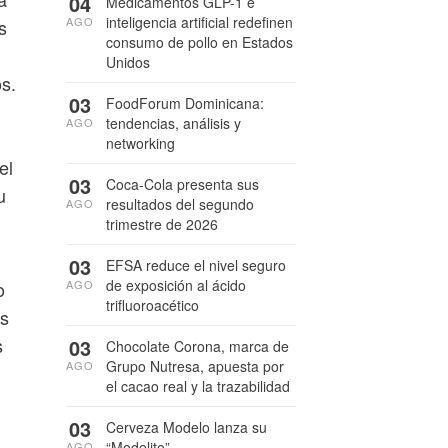
04
Medicamentos GLP-1 e
inteligencia artificial redefinen
AGO
s
consumo de pollo en Estados
Unidos
os.
03
FoodForum Dominicana:
tendencias, análisis y
AGO
networking
el
03
Coca-Cola presenta sus
u
resultados del segundo
AGO
trimestre de 2026
03
EFSA reduce el nivel seguro
de exposición al ácido
AGO
o
trifluoroacético
as
s
03
Chocolate Corona, marca de
Grupo Nutresa, apuesta por
AGO
el cacao real y la trazabilidad
03
Cerveza Modelo lanza su
“Modelito”
AGO