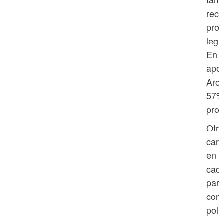
rec
pro
leg
En 
apo
Arc
57
pro
Otr
car
en 
cad
par
con
pol