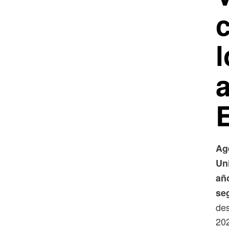
Ag
Un
añ
se
des
20