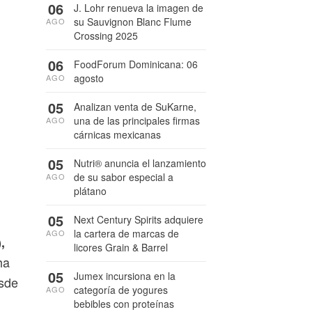
06
J. Lohr renueva la imagen de
su Sauvignon Blanc Flume
AGO
Crossing 2025
06
FoodForum Dominicana: 06
agosto
AGO
05
Analizan venta de SuKarne,
una de las principales firmas
AGO
cárnicas mexicanas
05
Nutri® anuncia el lanzamiento
de su sabor especial a
AGO
plátano
05
Next Century Spirits adquiere
la cartera de marcas de
AGO
,
licores Grain & Barrel
ha
05
Jumex incursiona en la
esde
categoría de yogures
AGO
bebibles con proteínas