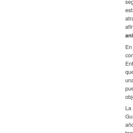
seg
est
atr
af
an
En 
com
Ent
qu
una
pue
obj
La 
Guí
año
tam