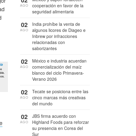
gor
cooperación en favor de la
AGO
ad
seguridad alimentaria
d
02
India prohíbe la venta de
algunos licores de Diageo e
AGO
Inbrew por infracciones
relacionadas con
saborizantes
02
México e industria acuerdan
comercialización del maíz
AGO
blanco del ciclo Primavera-
Verano 2026
02
Tecate se posiciona entre las
cinco marcas más creativas
AGO
del mundo
02
JBS firma acuerdo con
e
Highland Foods para reforzar
AGO
su presencia en Corea del
Sur