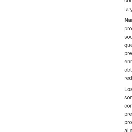
com
lar
Na
pro
sod
que
pre
enm
obt
red
Los
son
con
pre
pro
ali