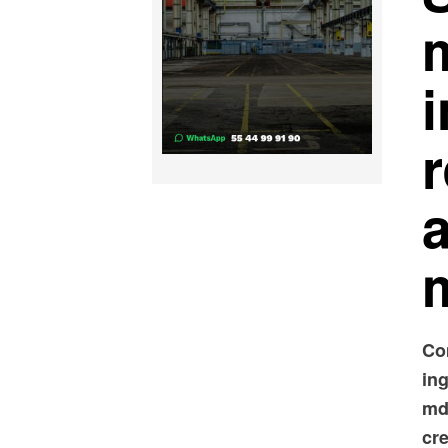
r
Co
in
md
cr