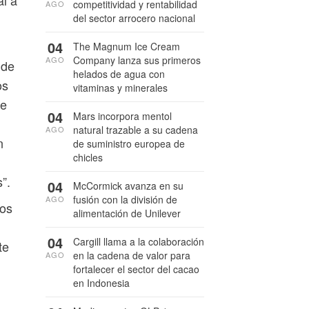
al a
competitividad y rentabilidad
AGO
del sector arrocero nacional
04
The Magnum Ice Cream
Company lanza sus primeros
AGO
 de
helados de agua con
os
vitaminas y minerales
Se
04
Mars incorpora mentol
natural trazable a su cadena
AGO
n
de suministro europea de
chicles
”.
04
McCormick avanza en su
fusión con la división de
AGO
cos
alimentación de Unilever
04
Cargill llama a la colaboración
te
en la cadena de valor para
AGO
fortalecer el sector del cacao
en Indonesia