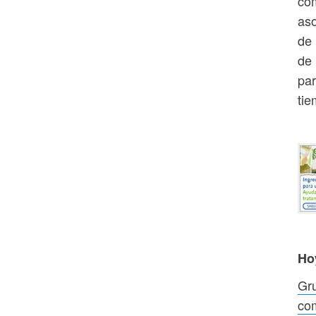
com
aso
de 
de 
par
tie
Ho
Gru
com