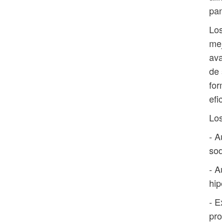
pan
Los
mej
ava
de 
for
efi
Los
- A
sod
- A
hip
- E
pro