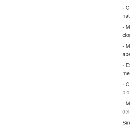
- C
nat
- M
clo
- M
ape
- E
me
- C
bio
- M
del
Sin