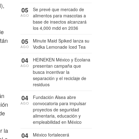
),
05
Se prevé que mercado de
alimentos para mascotas a
AGO
base de insectos alcanzará
los 4,000 mdd en 2036
de
stán
05
Minute Maid Spiked lanza su
Vodka Lemonade Iced Tea
AGO
04
HEINEKEN México y Ecolana
presentan campaña que
AGO
busca incentivar la
separación y el reciclaje de
residuos
án
04
Fundación Alsea abre
convocatoria para impulsar
ción
AGO
proyectos de seguridad
de
alimentaria, educación y
empleabilidad en México
r la
04
México fortalecerá