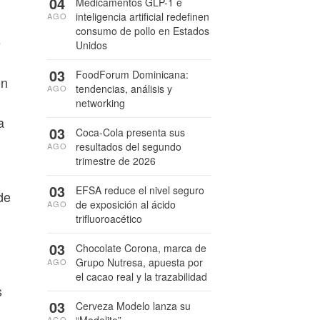
04
Medicamentos GLP-1 e
inteligencia artificial redefinen
AGO
consumo de pollo en Estados
e
Unidos
03
FoodForum Dominicana:
ón
tendencias, análisis y
AGO
networking
a
03
Coca-Cola presenta sus
resultados del segundo
AGO
trimestre de 2026
03
EFSA reduce el nivel seguro
de
de exposición al ácido
AGO
trifluoroacético
03
Chocolate Corona, marca de
Grupo Nutresa, apuesta por
AGO
el cacao real y la trazabilidad
s
03
Cerveza Modelo lanza su
“Modelito”
AGO