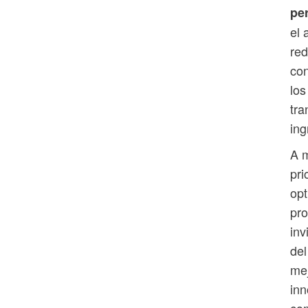
pe
el 
red
con
los
tra
ing
A m
pri
opt
pro
inv
del
mej
inn