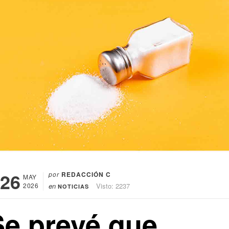
26
por
REDACCIÓN C
MAY
2026
en
Visto: 2237
NOTICIAS
Se prevé que