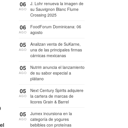
06
J. Lohr renueva la imagen de
su Sauvignon Blanc Flume
AGO
Crossing 2025
06
FoodForum Dominicana: 06
agosto
AGO
05
Analizan venta de SuKarne,
una de las principales firmas
AGO
cárnicas mexicanas
05
Nutri® anuncia el lanzamiento
de su sabor especial a
AGO
plátano
05
Next Century Spirits adquiere
la cartera de marcas de
AGO
licores Grain & Barrel
0
05
Jumex incursiona en la
categoría de yogures
AGO
el
bebibles con proteínas