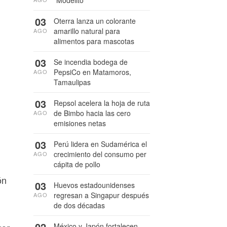
03
Oterra lanza un colorante
amarillo natural para
AGO
alimentos para mascotas
03
Se incendia bodega de
PepsiCo en Matamoros,
AGO
Tamaulipas
03
Repsol acelera la hoja de ruta
de Bimbo hacia las cero
AGO
emisiones netas
03
Perú lidera en Sudamérica el
crecimiento del consumo per
AGO
cápita de pollo
ón
03
Huevos estadounidenses
regresan a Singapur después
AGO
de dos décadas
02
México y Japón fortalecen