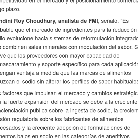
petitividad en el mercado y el posicionamiento comerci
go plazo.
, señaló: “Es
ndini Roy Choudhury, analista de FMI
bable que el mercado de ingredientes para la reducción
io evolucione hacia sistemas de reformulación integrad
 combinen sales minerales con modulación del sabor. 
vé que los proveedores con mayor capacidad de
ascaramiento y soporte específico para cada aplicació
engan ventaja a medida que las marcas de alimentos
uzcan el sodio sin alterar los perfiles de sabor habituales
 factores que impulsan el mercado y cambios estratégi
 la fuerte expansión del mercado se debe a la creciente
cienciación pública sobre la ingesta de sodio, la crecien
sión regulatoria sobre los fabricantes de alimentos
cesados ​​y la creciente adopción de formulaciones de
mentos bajos en sodio en las categorías de aperitivos,