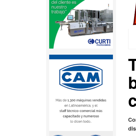
b
Co
di