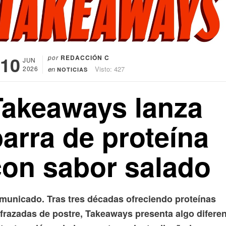
10
por
REDACCIÓN C
JUN
2026
en
Visto: 427
NOTICIAS
Takeaways lanza
arra de proteína
con sabor salado
municado. Tras tres décadas ofreciendo proteínas
sfrazadas de postre, Takeaways presenta algo diferen