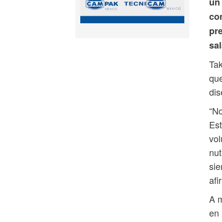
un
co
pr
sa
Tak
que
dis
“No
Est
vol
nut
sie
afi
A m
en 