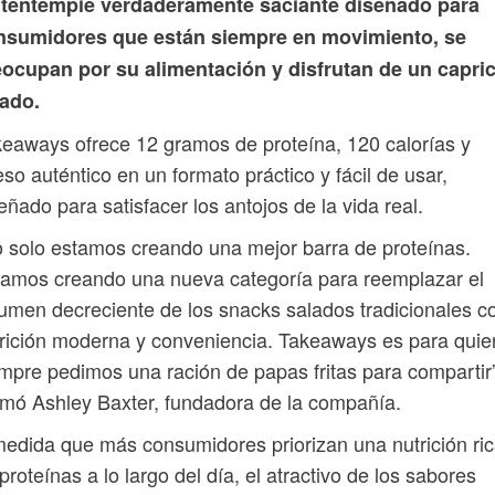
 tentempié verdaderamente saciante diseñado para
nsumidores que están siempre en movimiento, se
eocupan por su alimentación y disfrutan de un capri
lado.
eaways ofrece 12 gramos de proteína, 120 calorías y
so auténtico en un formato práctico y fácil de usar,
eñado para satisfacer los antojos de la vida real.
 solo estamos creando una mejor barra de proteínas.
amos creando una nueva categoría para reemplazar el
umen decreciente de los snacks salados tradicionales c
rición moderna y conveniencia. Takeaways es para qui
mpre pedimos una ración de papas fritas para compartir”
rmó Ashley Baxter, fundadora de la compañía.
edida que más consumidores priorizan una nutrición ri
proteínas a lo largo del día, el atractivo de los sabores