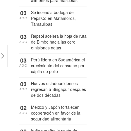
alimentos para mascotas
03
Se incendia bodega de
PepsiCo en Matamoros,
AGO
Tamaulipas
03
Repsol acelera la hoja de ruta
de Bimbo hacia las cero
AGO
emisiones netas
03
Perú lidera en Sudamérica el
crecimiento del consumo per
AGO
cápita de pollo
03
Huevos estadounidenses
regresan a Singapur después
AGO
de dos décadas
02
México y Japón fortalecen
cooperación en favor de la
AGO
seguridad alimentaria
India prohíbe la venta de