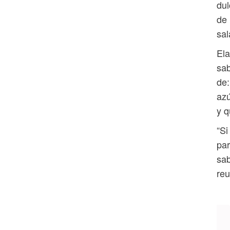
du
de 
sal
Ela
sab
de:
azú
y q
“Si
par
sab
reu