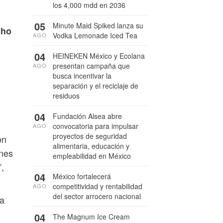
los 4,000 mdd en 2036
05
Minute Maid Spiked lanza su
cho
Vodka Lemonade Iced Tea
AGO
04
HEINEKEN México y Ecolana
presentan campaña que
AGO
busca incentivar la
separación y el reciclaje de
residuos
04
Fundación Alsea abre
convocatoria para impulsar
AGO
proyectos de seguridad
on
alimentaria, educación y
enes
empleabilidad en México
,
04
México fortalecerá
competitividad y rentabilidad
AGO
del sector arrocero nacional
ca
04
The Magnum Ice Cream