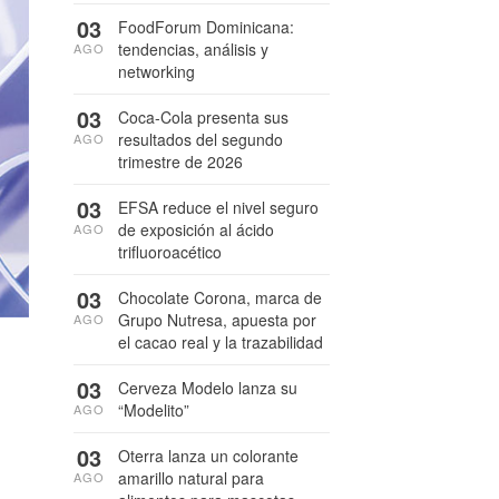
03
FoodForum Dominicana:
tendencias, análisis y
AGO
networking
03
Coca-Cola presenta sus
resultados del segundo
AGO
trimestre de 2026
03
EFSA reduce el nivel seguro
de exposición al ácido
AGO
trifluoroacético
03
Chocolate Corona, marca de
Grupo Nutresa, apuesta por
AGO
el cacao real y la trazabilidad
03
Cerveza Modelo lanza su
“Modelito”
AGO
03
Oterra lanza un colorante
amarillo natural para
AGO