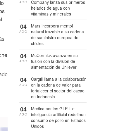
do
Company lanza sus primeros
AGO
helados de agua con
los
vitaminas y minerales
l.
04
Mars incorpora mentol
natural trazable a su cadena
AGO
de suministro europea de
ás
chicles
eche
04
McCormick avanza en su
fusión con la división de
AGO
alimentación de Unilever
lado
04
Cargill llama a la colaboración
en la cadena de valor para
AGO
fortalecer el sector del cacao
en Indonesia
04
Medicamentos GLP-1 e
inteligencia artificial redefinen
AGO
consumo de pollo en Estados
Unidos