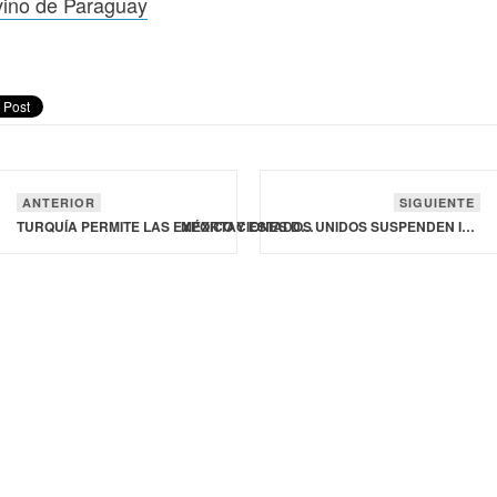
vino de Paraguay
ANTERIOR
SIGUIENTE
TURQUÍA PERMITE LAS EXPORTACIONES DE CARNE DE VACUNO Y BOVINO DE PARAGUAY
MÉXICO Y ESTADOS UNIDOS SUSPENDEN INTERCAMBIO DE ANIMALES VIVOS COMO MEDIDA PRECAUTORIA POR GUSANO BARRENADOR DEL GANADO