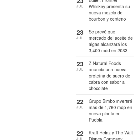
23
Bulleit Frontier
Whiskey presenta su
JUL
nueva mezcla de
bourbon y centeno
23
Se prevé que
mercado del aceite de
JUL
algas alcanzará los
3,400 mdd en 2033
23
Z Natural Foods
anuncia una nueva
JUL
proteína de suero de
cabra con sabor a
chocolate
22
Grupo Bimbo invertirá
más de 1,760 mdp en
JUL
nueva planta en
Puebla
22
Kraft Heinz y The Walt
Disney Company
JUL