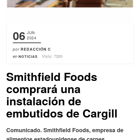
06
JUN
2024
por
REDACCIÓN C
en
Visto: 7265
NOTICIAS
Smithfield Foods
comprará una
instalación de
embutidos de Cargill
Comunicado. Smithfield Foods, empresa de
alimentos estadounidense de carnes