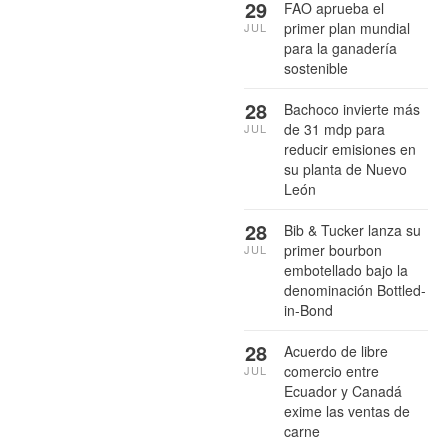
29
FAO aprueba el
primer plan mundial
JUL
para la ganadería
sostenible
28
Bachoco invierte más
de 31 mdp para
JUL
reducir emisiones en
su planta de Nuevo
León
28
Bib & Tucker lanza su
primer bourbon
JUL
embotellado bajo la
denominación Bottled-
in-Bond
28
Acuerdo de libre
comercio entre
JUL
Ecuador y Canadá
exime las ventas de
carne