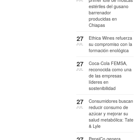
primer lote de moscas
estériles del gusano
barrenador
producidas en
Chiapas
27
Ethica Wines refuerza
su compromiso con la
JUL
formación enológica
27
Coca-Cola FEMSA,
reconocida como una
JUL
de las empresas
líderes en
sostenibilidad
27
Consumidores buscan
reducir consumo de
JUL
azúcar y mejorar su
salud metabólica: Tate
& Lyle
27
PepsiCo genera