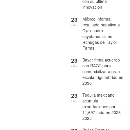
con su última
innovación
23
México informa
resultado negativo a
JUL
Cyclospora
cayetanensis en
lechugas de Taylor
Farms
23
Bayer firma acuerdo
con RAGT para
JUL
comercializar a gran
escala trigo híbrido en
2030
23
Tequila mexicano
acumula
JUL
exportaciones por
11,697 mdd en 2023-
2025