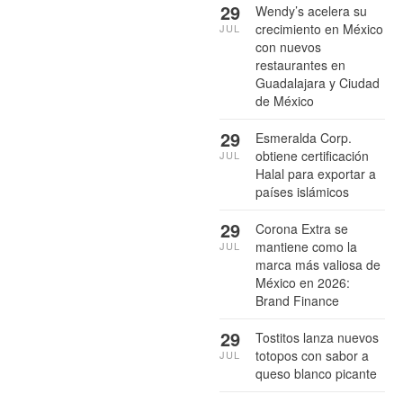
29
Wendy’s acelera su
crecimiento en México
JUL
con nuevos
restaurantes en
Guadalajara y Ciudad
de México
29
Esmeralda Corp.
obtiene certificación
JUL
Halal para exportar a
países islámicos
29
Corona Extra se
mantiene como la
JUL
marca más valiosa de
México en 2026:
Brand Finance
29
Tostitos lanza nuevos
totopos con sabor a
JUL
queso blanco picante