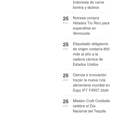
Indonesia de carne
bovina y lácteos
25
Nutresa compra
Helados Tío Rico para
JUL
expandirse en
Venezuela
25
Etiquetado obligatorio
de origen costaría 893
JUL
mde al año a la
cadena cárnica de
Estados Unidos
25
Ciencia e innovación
trazan la nueva ruta
JUL
alimentaria mundial en
Expo IFT FIRST 2026
25
Mission Craft Cocktails
celebra el Día
JUL
Nacional del Tequila