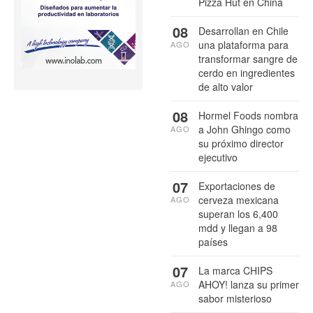
Pizza Hut en China
08
Desarrollan en Chile
una plataforma para
AGO
transformar sangre de
cerdo en ingredientes
de alto valor
08
Hormel Foods nombra
a John Ghingo como
AGO
su próximo director
ejecutivo
07
Exportaciones de
cerveza mexicana
AGO
superan los 6,400
mdd y llegan a 98
países
07
La marca CHIPS
AHOY! lanza su primer
AGO
sabor misterioso