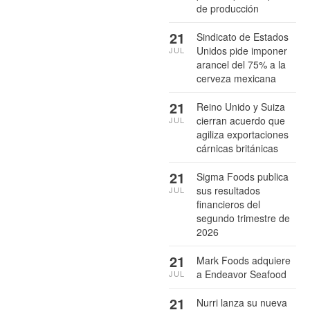
de producción
21
Sindicato de Estados
Unidos pide imponer
JUL
arancel del 75% a la
cerveza mexicana
21
Reino Unido y Suiza
cierran acuerdo que
JUL
agiliza exportaciones
cárnicas británicas
21
Sigma Foods publica
sus resultados
JUL
financieros del
segundo trimestre de
2026
21
Mark Foods adquiere
a Endeavor Seafood
JUL
21
Nurri lanza su nueva