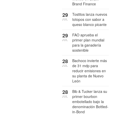
Brand Finance
29
Tostitos lanza nuevos
totopos con sabor a
JUL
queso blanco picante
29
FAO aprueba el
primer plan mundial
JUL
para la ganadería
sostenible
28
Bachoco invierte más
de 31 mdp para
JUL
reducir emisiones en
su planta de Nuevo
León
28
Bib & Tucker lanza su
primer bourbon
JUL
embotellado bajo la
denominación Bottled-
in-Bond