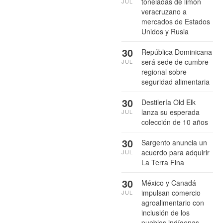
toneladas de limón
JUL
veracruzano a
mercados de Estados
Unidos y Rusia
30
República Dominicana
será sede de cumbre
JUL
regional sobre
seguridad alimentaria
30
Destilería Old Elk
lanza su esperada
JUL
colección de 10 años
30
Sargento anuncia un
acuerdo para adquirir
JUL
La Terra Fina
30
México y Canadá
impulsan comercio
JUL
agroalimentario con
inclusión de los
pueblos indígenas