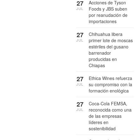
27
Acciones de Tyson
Foods y JBS suben
JUL
por reanudación de
importaciones
27
Chihuahua libera
primer lote de moscas
JUL
estériles del gusano
barrenador
producidas en
Chiapas
27
Ethica Wines refuerza
su compromiso con la
JUL
formación enológica
27
Coca-Cola FEMSA,
reconocida como una
JUL
de las empresas
líderes en
sostenibilidad