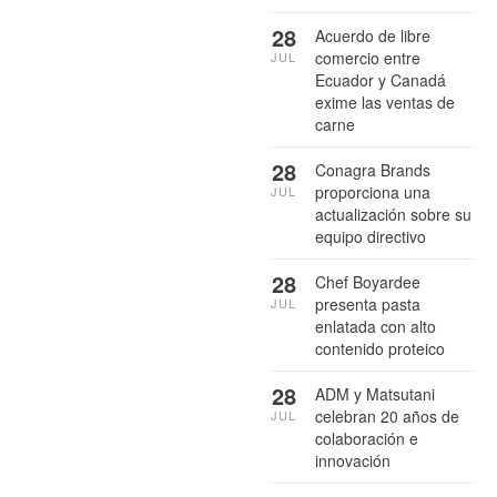
28
Acuerdo de libre
comercio entre
JUL
Ecuador y Canadá
exime las ventas de
carne
28
Conagra Brands
proporciona una
JUL
actualización sobre su
equipo directivo
28
Chef Boyardee
presenta pasta
JUL
enlatada con alto
contenido proteico
28
ADM y Matsutani
celebran 20 años de
JUL
colaboración e
innovación