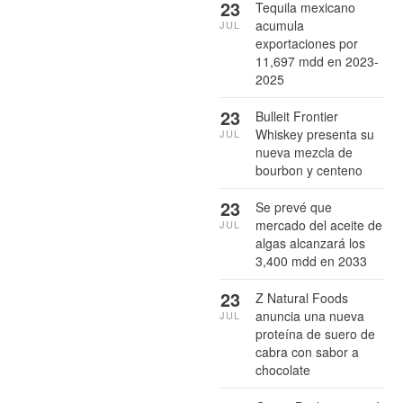
23
Tequila mexicano
acumula
JUL
exportaciones por
11,697 mdd en 2023-
2025
23
Bulleit Frontier
Whiskey presenta su
JUL
nueva mezcla de
bourbon y centeno
23
Se prevé que
mercado del aceite de
JUL
algas alcanzará los
3,400 mdd en 2033
23
Z Natural Foods
anuncia una nueva
JUL
proteína de suero de
cabra con sabor a
chocolate