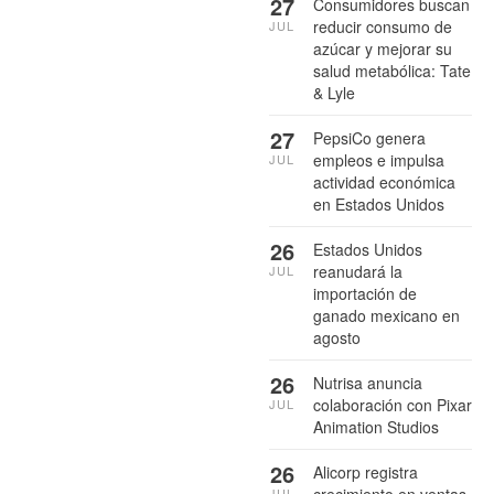
27
Consumidores buscan
reducir consumo de
JUL
azúcar y mejorar su
salud metabólica: Tate
& Lyle
27
PepsiCo genera
empleos e impulsa
JUL
actividad económica
en Estados Unidos
26
Estados Unidos
reanudará la
JUL
importación de
ganado mexicano en
agosto
26
Nutrisa anuncia
colaboración con Pixar
JUL
Animation Studios
26
Alicorp registra
crecimiento en ventas
JUL