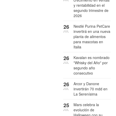
y rentabilidad en el
segundo trimestre de
2026
26
Nestlé Purina PetCare
invertirá en una nueva
JUL
planta de alimentos
para mascotas en
Italia
26
Kavalan es nombrado
"Whisky del Año" por
JUL
segundo año
consecutivo
26
Arcor y Danone
invertirán 70 mdd en
JUL
La Serenísima
25
Mars celebra la
evolución de
JUL
Halloween con su