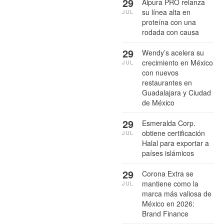
29
Alpura PRO relanza
su línea alta en
JUL
proteína con una
rodada con causa
29
Wendy’s acelera su
crecimiento en México
JUL
con nuevos
restaurantes en
Guadalajara y Ciudad
de México
29
Esmeralda Corp.
obtiene certificación
JUL
Halal para exportar a
países islámicos
29
Corona Extra se
mantiene como la
JUL
marca más valiosa de
México en 2026:
Brand Finance