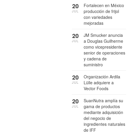
20
Fortalecen en México
producción de frijol
JUL
con variedades
mejoradas
20
JM Smucker anuncia
a Douglas Guilherme
JUL
como vicepresidente
senior de operaciones
y cadena de
suministro
20
Organización Ardila
Lülle adquiere a
JUL
Vector Foods
20
SuanNutra amplía su
gama de productos
JUL
mediante adquisición
del negocio de
ingredientes naturales
de IFF