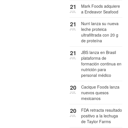
21
Mark Foods adquiere
a Endeavor Seafood
JUL
21
Nurri lanza su nueva
leche proteica
JUL
ultrafiltrada con 20 g
de proteína
21
JBS lanza en Brasil
plataforma de
JUL
formación continua en
nutrición para
personal médico
20
Cacique Foods lanza
nuevos quesos
JUL
mexicanos
20
FDA retracta resultado
positivo a la lechuga
JUL
de Taylor Farms