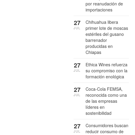
por reanudación de
importaciones
27
Chihuahua libera
primer lote de moscas
JUL
estériles del gusano
barrenador
producidas en
Chiapas
27
Ethica Wines refuerza
su compromiso con la
JUL
formación enológica
27
Coca-Cola FEMSA,
reconocida como una
JUL
de las empresas
líderes en
sostenibilidad
27
Consumidores buscan
reducir consumo de
JUL