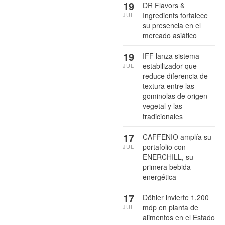
19
DR Flavors &
Ingredients fortalece
JUL
su presencia en el
mercado asiático
19
IFF lanza sistema
estabilizador que
JUL
reduce diferencia de
textura entre las
gominolas de origen
vegetal y las
tradicionales
17
CAFFENIO amplía su
portafolio con
JUL
ENERCHILL, su
primera bebida
energética
17
Döhler invierte 1,200
mdp en planta de
JUL
alimentos en el Estado