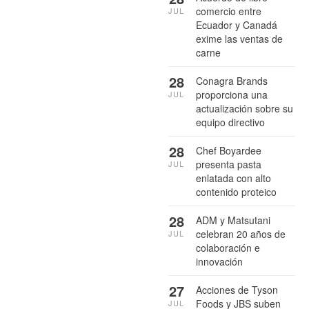
comercio entre
JUL
Ecuador y Canadá
exime las ventas de
carne
28
Conagra Brands
proporciona una
JUL
actualización sobre su
equipo directivo
28
Chef Boyardee
presenta pasta
JUL
enlatada con alto
contenido proteico
28
ADM y Matsutani
celebran 20 años de
JUL
colaboración e
innovación
27
Acciones de Tyson
Foods y JBS suben
JUL