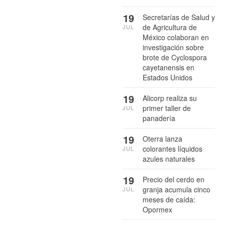
19
Secretarías de Salud y
de Agricultura de
JUL
México colaboran en
investigación sobre
brote de Cyclospora
cayetanensis en
Estados Unidos
19
Alicorp realiza su
primer taller de
JUL
panadería
19
Oterra lanza
colorantes líquidos
JUL
azules naturales
19
Precio del cerdo en
granja acumula cinco
JUL
meses de caída:
Opormex