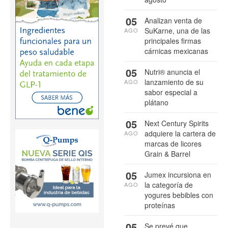
05
Analizan venta de
SuKarne, una de las
AGO
principales firmas
cárnicas mexicanas
05
Nutri® anuncia el
lanzamiento de su
AGO
sabor especial a
plátano
05
Next Century Spirits
adquiere la cartera de
AGO
marcas de licores
Grain & Barrel
05
Jumex incursiona en
la categoría de
AGO
yogures bebibles con
proteínas
05
Se prevé que