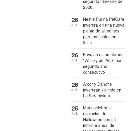
segundo trimestre de
2026
26
Nestlé Purina PetCare
invertirá en una nueva
JUL
planta de alimentos
para mascotas en
Italia
26
Kavalan es nombrado
"Whisky del Año" por
JUL
segundo año
consecutivo
26
Arcor y Danone
invertirán 70 mdd en
JUL
La Serenísima
25
Mars celebra la
evolución de
JUL
Halloween con su
informe anual de