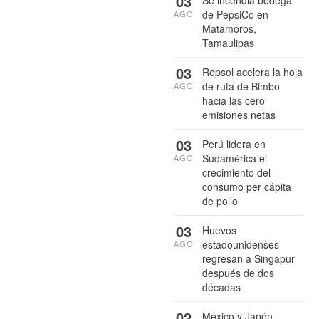
03
Se incendia bodega
de PepsiCo en
AGO
Matamoros,
Tamaulipas
03
Repsol acelera la hoja
de ruta de Bimbo
AGO
hacia las cero
emisiones netas
03
Perú lidera en
Sudamérica el
AGO
crecimiento del
consumo per cápita
de pollo
03
Huevos
estadounidenses
AGO
regresan a Singapur
después de dos
décadas
02
México y Japón