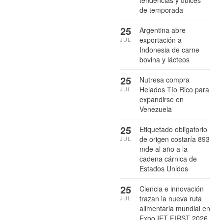
tendencias y dulces
de temporada
25
Argentina abre
exportación a
JUL
Indonesia de carne
bovina y lácteos
25
Nutresa compra
Helados Tío Rico para
JUL
expandirse en
Venezuela
25
Etiquetado obligatorio
de origen costaría 893
JUL
mde al año a la
cadena cárnica de
Estados Unidos
25
Ciencia e innovación
trazan la nueva ruta
JUL
alimentaria mundial en
Expo IFT FIRST 2026