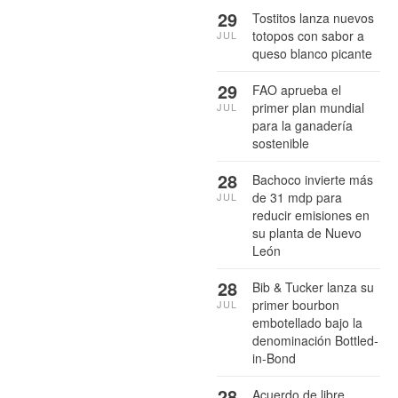
29
Tostitos lanza nuevos
totopos con sabor a
JUL
queso blanco picante
29
FAO aprueba el
primer plan mundial
JUL
para la ganadería
sostenible
28
Bachoco invierte más
de 31 mdp para
JUL
reducir emisiones en
su planta de Nuevo
León
28
Bib & Tucker lanza su
primer bourbon
JUL
embotellado bajo la
denominación Bottled-
in-Bond
28
Acuerdo de libre