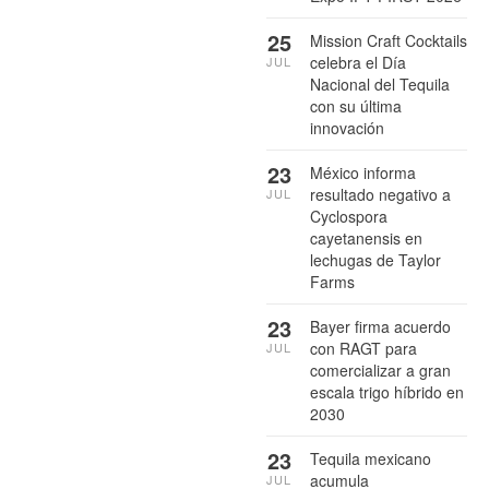
25
Mission Craft Cocktails
celebra el Día
JUL
Nacional del Tequila
con su última
innovación
23
México informa
resultado negativo a
JUL
Cyclospora
cayetanensis en
lechugas de Taylor
Farms
23
Bayer firma acuerdo
con RAGT para
JUL
comercializar a gran
escala trigo híbrido en
2030
23
Tequila mexicano
acumula
JUL