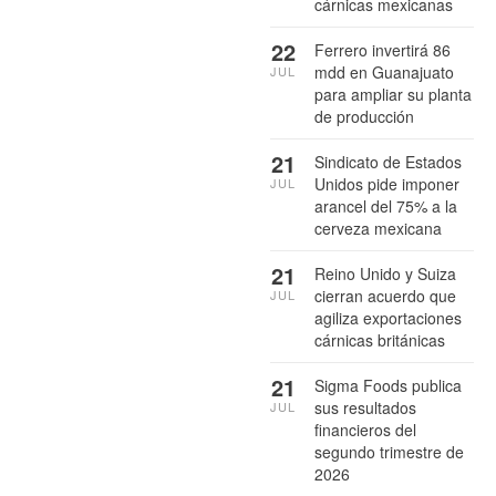
cárnicas mexicanas
22
Ferrero invertirá 86
mdd en Guanajuato
JUL
para ampliar su planta
de producción
21
Sindicato de Estados
Unidos pide imponer
JUL
arancel del 75% a la
cerveza mexicana
21
Reino Unido y Suiza
cierran acuerdo que
JUL
agiliza exportaciones
cárnicas británicas
21
Sigma Foods publica
sus resultados
JUL
financieros del
segundo trimestre de
2026