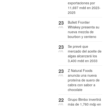
exportaciones por
11,697 mdd en 2023-
2025
23
Bulleit Frontier
Whiskey presenta su
JUL
nueva mezcla de
bourbon y centeno
23
Se prevé que
mercado del aceite de
JUL
algas alcanzará los
3,400 mdd en 2033
23
Z Natural Foods
anuncia una nueva
JUL
proteína de suero de
cabra con sabor a
chocolate
22
Grupo Bimbo invertirá
más de 1,760 mdp en
JUL