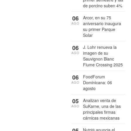
de porcino suben 4%
06
Arcor, en su 75
aniversario inaugura
AGO
su primer Parque
Solar
06
J. Lohr renueva la
imagen de su
AGO
Sauvignon Blanc
Flume Crossing 2025
06
FoodForum
Dominicana: 06
AGO
agosto
05
Analizan venta de
SuKarne, una de las
AGO
principales firmas
cárnicas mexicanas
05
Nutri® anuncia el