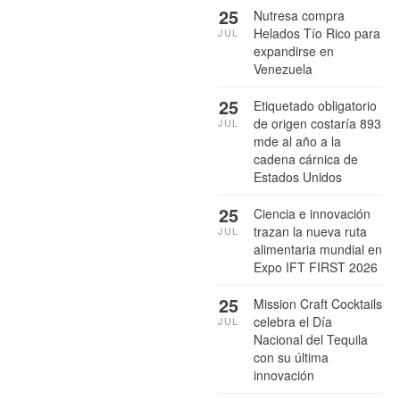
25
Nutresa compra
Helados Tío Rico para
JUL
expandirse en
Venezuela
25
Etiquetado obligatorio
de origen costaría 893
JUL
mde al año a la
cadena cárnica de
Estados Unidos
25
Ciencia e innovación
trazan la nueva ruta
JUL
alimentaria mundial en
Expo IFT FIRST 2026
25
Mission Craft Cocktails
celebra el Día
JUL
Nacional del Tequila
con su última
innovación