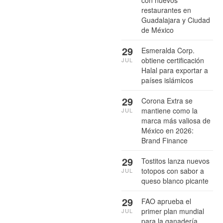
con nuevos
restaurantes en
Guadalajara y Ciudad
de México
29
Esmeralda Corp.
obtiene certificación
JUL
Halal para exportar a
países islámicos
29
Corona Extra se
mantiene como la
JUL
marca más valiosa de
México en 2026:
Brand Finance
29
Tostitos lanza nuevos
totopos con sabor a
JUL
queso blanco picante
29
FAO aprueba el
primer plan mundial
JUL
para la ganadería