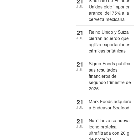
21
Sindicato de Estados
Unidos pide imponer
JUL
arancel del 75% a la
cerveza mexicana
21
Reino Unido y Suiza
cierran acuerdo que
JUL
agiliza exportaciones
cárnicas británicas
21
Sigma Foods publica
sus resultados
JUL
financieros del
segundo trimestre de
2026
21
Mark Foods adquiere
a Endeavor Seafood
JUL
21
Nurri lanza su nueva
leche proteica
JUL
ultrafiltrada con 20 g
de proteína