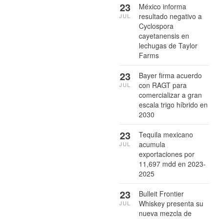
23
México informa
resultado negativo a
JUL
Cyclospora
cayetanensis en
lechugas de Taylor
Farms
23
Bayer firma acuerdo
con RAGT para
JUL
comercializar a gran
escala trigo híbrido en
2030
23
Tequila mexicano
acumula
JUL
exportaciones por
11,697 mdd en 2023-
2025
23
Bulleit Frontier
Whiskey presenta su
JUL
nueva mezcla de