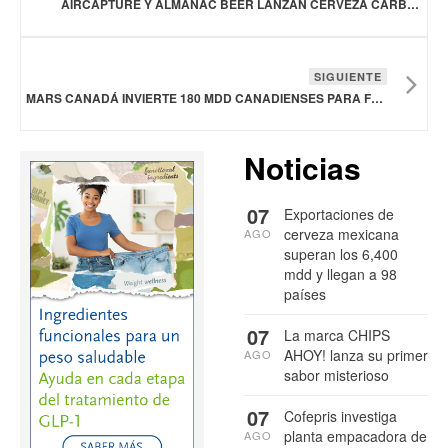
AIRCAPTURE Y ALMANAC BEER LANZAN CERVEZA CARBONATADA CON CO₂
SIGUIENTE
MARS CANADÁ INVIERTE 180 MDD CANADIENSES PARA FORTALECER SU PRODUCCIÓN
Noticias
07
Exportaciones de
cerveza mexicana
AGO
superan los 6,400
mdd y llegan a 98
países
07
La marca CHIPS
AHOY! lanza su primer
AGO
sabor misterioso
07
Cofepris investiga
planta empacadora de
AGO