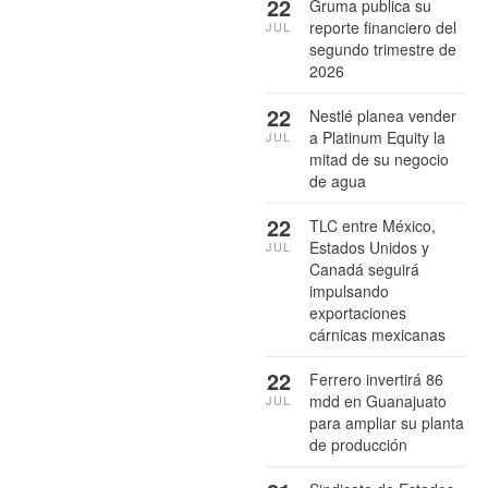
22
Gruma publica su
reporte financiero del
JUL
segundo trimestre de
2026
22
Nestlé planea vender
a Platinum Equity la
JUL
mitad de su negocio
de agua
22
TLC entre México,
Estados Unidos y
JUL
Canadá seguirá
impulsando
exportaciones
cárnicas mexicanas
22
Ferrero invertirá 86
mdd en Guanajuato
JUL
para ampliar su planta
de producción