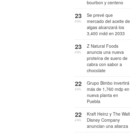
bourbon y centeno
23
Se prevé que
mercado del aceite de
JUL
algas alcanzará los
3,400 mdd en 2033
23
Z Natural Foods
anuncia una nueva
JUL
proteína de suero de
cabra con sabor a
chocolate
22
Grupo Bimbo invertirá
más de 1,760 mdp en
JUL
nueva planta en
Puebla
22
Kraft Heinz y The Walt
Disney Company
JUL
anuncian una alianza