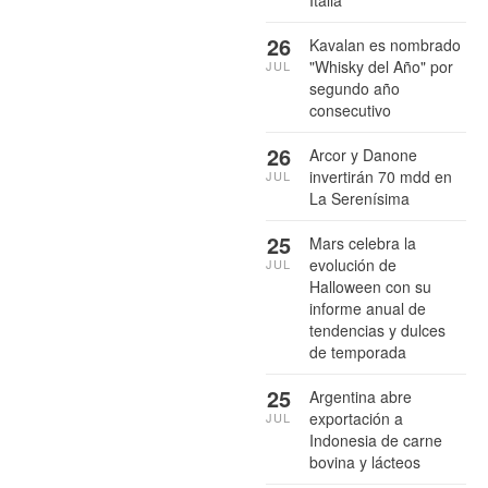
Italia
26
Kavalan es nombrado
"Whisky del Año" por
JUL
segundo año
consecutivo
26
Arcor y Danone
invertirán 70 mdd en
JUL
La Serenísima
25
Mars celebra la
evolución de
JUL
Halloween con su
informe anual de
tendencias y dulces
de temporada
25
Argentina abre
exportación a
JUL
Indonesia de carne
bovina y lácteos