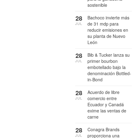
sostenible
28
Bachoco invierte más
de 31 mdp para
JUL
reducir emisiones en
su planta de Nuevo
León
28
Bib & Tucker lanza su
primer bourbon
JUL
embotellado bajo la
denominación Bottled-
in-Bond
28
Acuerdo de libre
comercio entre
JUL
Ecuador y Canadá
exime las ventas de
carne
28
Conagra Brands
proporciona una
JUL