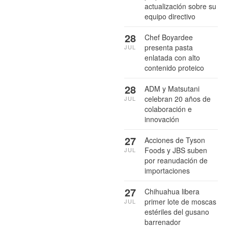
actualización sobre su
equipo directivo
28
Chef Boyardee
presenta pasta
JUL
enlatada con alto
contenido proteico
28
ADM y Matsutani
celebran 20 años de
JUL
colaboración e
innovación
27
Acciones de Tyson
Foods y JBS suben
JUL
por reanudación de
importaciones
27
Chihuahua libera
primer lote de moscas
JUL
estériles del gusano
barrenador