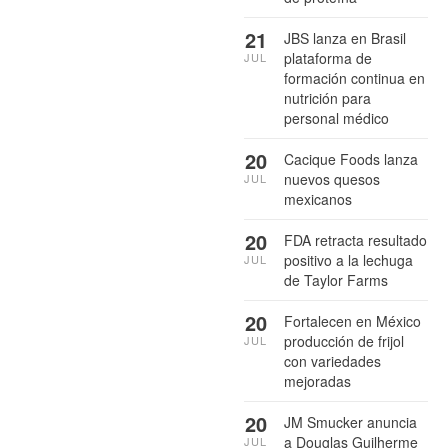
21
JBS lanza en Brasil
plataforma de
JUL
formación continua en
nutrición para
personal médico
20
Cacique Foods lanza
nuevos quesos
JUL
mexicanos
20
FDA retracta resultado
positivo a la lechuga
JUL
de Taylor Farms
20
Fortalecen en México
producción de frijol
JUL
con variedades
mejoradas
20
JM Smucker anuncia
a Douglas Guilherme
JUL