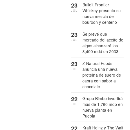
23
Bulleit Frontier
Whiskey presenta su
JUL
nueva mezcla de
bourbon y centeno
23
Se prevé que
mercado del aceite de
JUL
algas alcanzará los
3,400 mdd en 2033
23
Z Natural Foods
anuncia una nueva
JUL
proteína de suero de
cabra con sabor a
chocolate
22
Grupo Bimbo invertirá
más de 1,760 mdp en
JUL
nueva planta en
Puebla
22
Kraft Heinz y The Walt