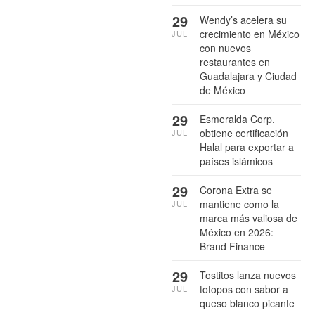
29
Wendy’s acelera su
crecimiento en México
JUL
con nuevos
restaurantes en
Guadalajara y Ciudad
de México
29
Esmeralda Corp.
obtiene certificación
JUL
Halal para exportar a
países islámicos
29
Corona Extra se
mantiene como la
JUL
marca más valiosa de
México en 2026:
Brand Finance
29
Tostitos lanza nuevos
totopos con sabor a
JUL
queso blanco picante