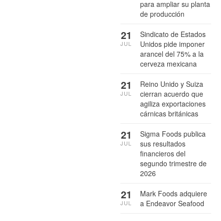
para ampliar su planta
de producción
21
Sindicato de Estados
Unidos pide imponer
JUL
arancel del 75% a la
cerveza mexicana
21
Reino Unido y Suiza
cierran acuerdo que
JUL
agiliza exportaciones
cárnicas británicas
21
Sigma Foods publica
sus resultados
JUL
financieros del
segundo trimestre de
2026
21
Mark Foods adquiere
a Endeavor Seafood
JUL