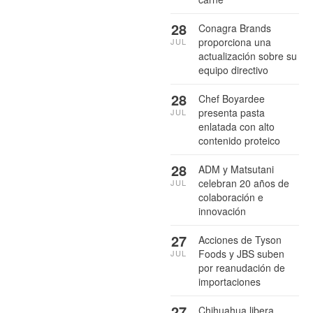
28
Conagra Brands
proporciona una
JUL
actualización sobre su
equipo directivo
28
Chef Boyardee
presenta pasta
JUL
enlatada con alto
contenido proteico
28
ADM y Matsutani
celebran 20 años de
JUL
colaboración e
innovación
27
Acciones de Tyson
Foods y JBS suben
JUL
por reanudación de
importaciones
27
Chihuahua libera