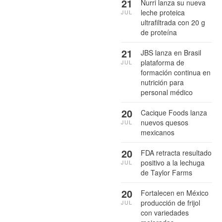
21
Nurri lanza su nueva
leche proteica
JUL
ultrafiltrada con 20 g
de proteína
21
JBS lanza en Brasil
plataforma de
JUL
formación continua en
nutrición para
personal médico
20
Cacique Foods lanza
nuevos quesos
JUL
mexicanos
20
FDA retracta resultado
positivo a la lechuga
JUL
de Taylor Farms
20
Fortalecen en México
producción de frijol
JUL
con variedades