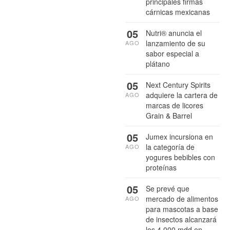
principales firmas
cárnicas mexicanas
05
Nutri® anuncia el
lanzamiento de su
AGO
sabor especial a
plátano
05
Next Century Spirits
adquiere la cartera de
AGO
marcas de licores
Grain & Barrel
05
Jumex incursiona en
la categoría de
AGO
yogures bebibles con
proteínas
05
Se prevé que
mercado de alimentos
AGO
para mascotas a base
de insectos alcanzará
los 4,000 mdd en