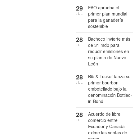
29
FAO aprueba el
primer plan mundial
JUL
para la ganadería
sostenible
28
Bachoco invierte más
de 31 mdp para
JUL
reducir emisiones en
su planta de Nuevo
León
28
Bib & Tucker lanza su
primer bourbon
JUL
embotellado bajo la
denominación Bottled-
in-Bond
28
Acuerdo de libre
comercio entre
JUL
Ecuador y Canadá
exime las ventas de
carne