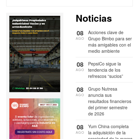
Noticias
08
Acciones clave de
Grupo Bimbo para ser
AGO
más amigables con el
medio ambiente
08
PepsiCo sigue la
tendencia de los
AGO
refrescos “sucios”
08
Grupo Nutresa
anuncia sus
AGO
resultados financieros
del primer semestre
de 2026
08
Yum China completa
la adquisición de la
AGO
propiedad de la marca