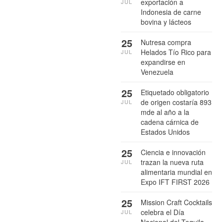
exportación a
JUL
Indonesia de carne
bovina y lácteos
25
Nutresa compra
Helados Tío Rico para
JUL
expandirse en
Venezuela
25
Etiquetado obligatorio
de origen costaría 893
JUL
mde al año a la
cadena cárnica de
Estados Unidos
25
Ciencia e innovación
trazan la nueva ruta
JUL
alimentaria mundial en
Expo IFT FIRST 2026
25
Mission Craft Cocktails
celebra el Día
JUL
Nacional del Tequila