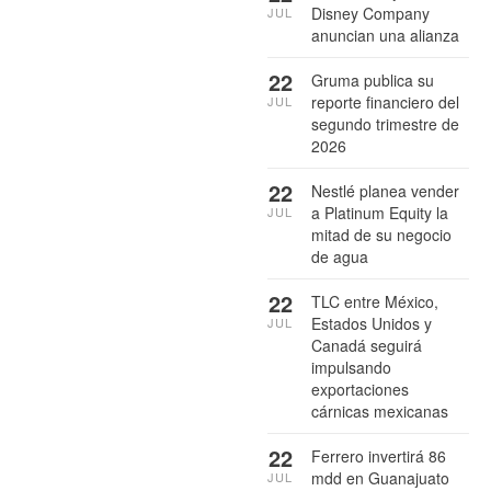
Disney Company
JUL
anuncian una alianza
22
Gruma publica su
reporte financiero del
JUL
segundo trimestre de
2026
22
Nestlé planea vender
a Platinum Equity la
JUL
mitad de su negocio
de agua
22
TLC entre México,
Estados Unidos y
JUL
Canadá seguirá
impulsando
exportaciones
cárnicas mexicanas
22
Ferrero invertirá 86
mdd en Guanajuato
JUL