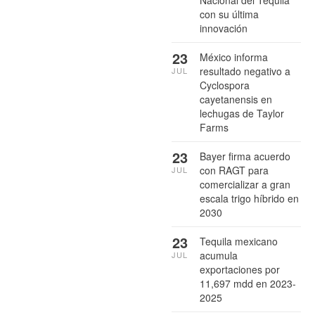
con su última
innovación
23
México informa
resultado negativo a
JUL
Cyclospora
cayetanensis en
lechugas de Taylor
Farms
23
Bayer firma acuerdo
con RAGT para
JUL
comercializar a gran
escala trigo híbrido en
2030
23
Tequila mexicano
acumula
JUL
exportaciones por
11,697 mdd en 2023-
2025