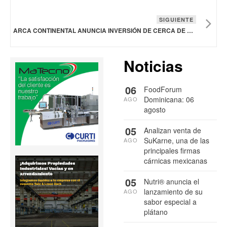
SIGUIENTE
ARCA CONTINENTAL ANUNCIA INVERSIÓN DE CERCA DE 18 MIL MDP EN TODAS SUS OPERACIONES EN 2025 EN MÉXICO
Noticias
06
FoodForum
Dominicana: 06
AGO
agosto
05
Analizan venta de
SuKarne, una de las
AGO
principales firmas
cárnicas mexicanas
05
Nutri® anuncia el
lanzamiento de su
AGO
sabor especial a
plátano