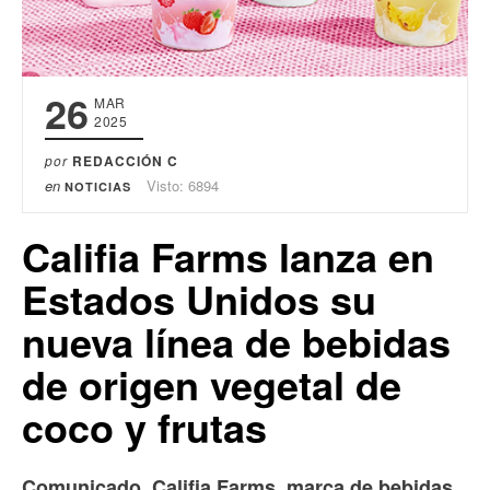
26
MAR
2025
por
REDACCIÓN C
en
Visto: 6894
NOTICIAS
Califia Farms lanza en
Estados Unidos su
nueva línea de bebidas
de origen vegetal de
coco y frutas
Comunicado. Califia Farms, marca de bebidas