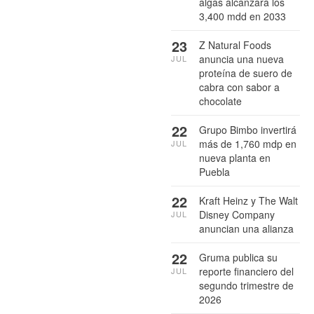
algas alcanzará los
3,400 mdd en 2033
23
Z Natural Foods
anuncia una nueva
JUL
proteína de suero de
cabra con sabor a
chocolate
22
Grupo Bimbo invertirá
más de 1,760 mdp en
JUL
nueva planta en
Puebla
22
Kraft Heinz y The Walt
Disney Company
JUL
anuncian una alianza
22
Gruma publica su
reporte financiero del
JUL
segundo trimestre de
2026