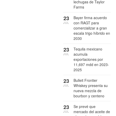
lechugas de Taylor
Farms
23
Bayer firma acuerdo
con RAGT para
JUL
comercializar a gran
escala trigo híbrido en
2030
23
Tequila mexicano
acumula
JUL
exportaciones por
11,697 mdd en 2023-
2025
23
Bulleit Frontier
Whiskey presenta su
JUL
nueva mezcla de
bourbon y centeno
23
Se prevé que
mercado del aceite de
JUL