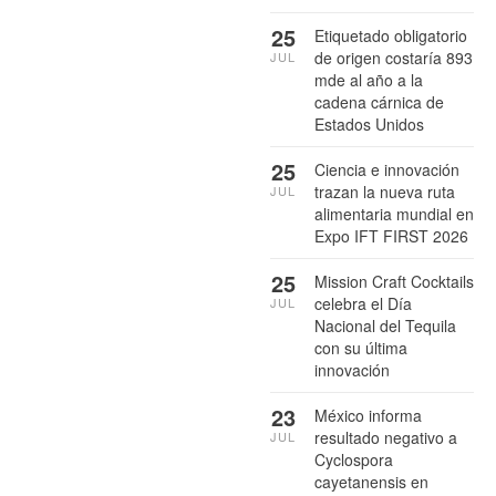
25
Etiquetado obligatorio
de origen costaría 893
JUL
mde al año a la
cadena cárnica de
Estados Unidos
25
Ciencia e innovación
trazan la nueva ruta
JUL
alimentaria mundial en
Expo IFT FIRST 2026
25
Mission Craft Cocktails
celebra el Día
JUL
Nacional del Tequila
con su última
innovación
23
México informa
resultado negativo a
JUL
Cyclospora
cayetanensis en