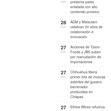
presenta pasta
JUL
enlatada con alto
contenido proteico
28
ADM y Matsutani
celebran 20 años de
JUL
colaboración e
innovación
27
Acciones de Tyson
Foods y JBS suben
JUL
por reanudación de
importaciones
27
Chihuahua libera
primer lote de moscas
JUL
estériles del gusano
barrenador
producidas en
Chiapas
27
Ethica Wines refuerza