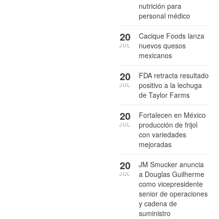
nutrición para
personal médico
20
Cacique Foods lanza
nuevos quesos
JUL
mexicanos
20
FDA retracta resultado
positivo a la lechuga
JUL
de Taylor Farms
20
Fortalecen en México
producción de frijol
JUL
con variedades
mejoradas
20
JM Smucker anuncia
a Douglas Guilherme
JUL
como vicepresidente
senior de operaciones
y cadena de
suministro