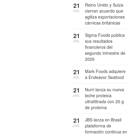
21
Reino Unido y Suiza
cierran acuerdo que
JUL
agiliza exportaciones
cárnicas británicas
21
Sigma Foods publica
sus resultados
JUL
financieros del
segundo trimestre de
2026
21
Mark Foods adquiere
a Endeavor Seafood
JUL
21
Nurri lanza su nueva
leche proteica
JUL
ultrafiltrada con 20 g
de proteína
21
JBS lanza en Brasil
plataforma de
JUL
formación continua en