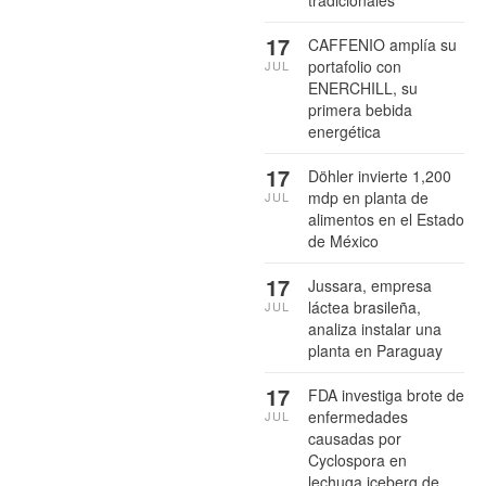
17
CAFFENIO amplía su
portafolio con
JUL
ENERCHILL, su
primera bebida
energética
17
Döhler invierte 1,200
mdp en planta de
JUL
alimentos en el Estado
de México
17
Jussara, empresa
láctea brasileña,
JUL
analiza instalar una
planta en Paraguay
17
FDA investiga brote de
enfermedades
JUL
causadas por
Cyclospora en
lechuga iceberg de