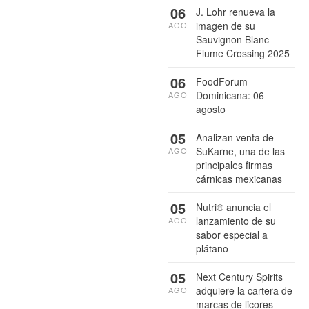
06
J. Lohr renueva la
imagen de su
AGO
Sauvignon Blanc
Flume Crossing 2025
06
FoodForum
Dominicana: 06
AGO
agosto
05
Analizan venta de
SuKarne, una de las
AGO
principales firmas
cárnicas mexicanas
05
Nutri® anuncia el
lanzamiento de su
AGO
sabor especial a
plátano
05
Next Century Spirits
adquiere la cartera de
AGO
marcas de licores