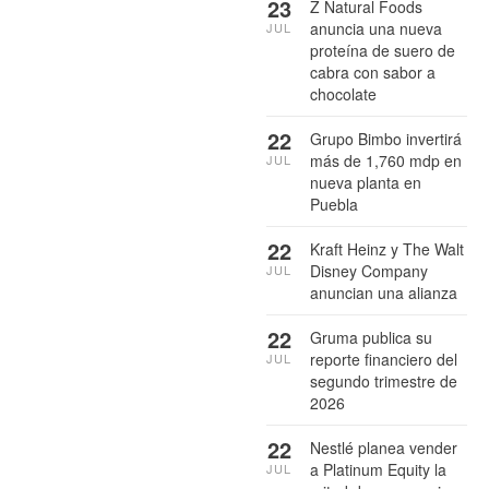
23
Z Natural Foods
anuncia una nueva
JUL
proteína de suero de
cabra con sabor a
chocolate
22
Grupo Bimbo invertirá
más de 1,760 mdp en
JUL
nueva planta en
Puebla
22
Kraft Heinz y The Walt
Disney Company
JUL
anuncian una alianza
22
Gruma publica su
reporte financiero del
JUL
segundo trimestre de
2026
22
Nestlé planea vender
a Platinum Equity la
JUL