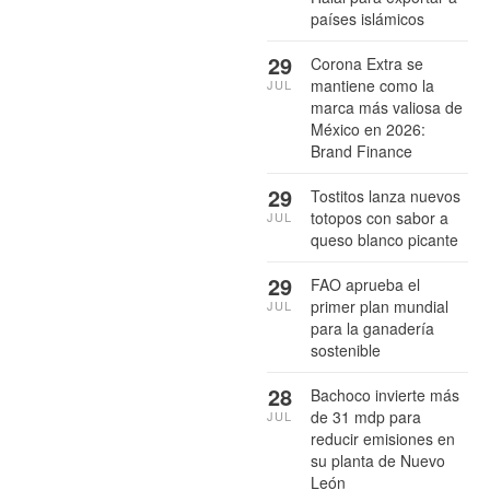
países islámicos
29
Corona Extra se
mantiene como la
JUL
marca más valiosa de
México en 2026:
Brand Finance
29
Tostitos lanza nuevos
totopos con sabor a
JUL
queso blanco picante
29
FAO aprueba el
primer plan mundial
JUL
para la ganadería
sostenible
28
Bachoco invierte más
de 31 mdp para
JUL
reducir emisiones en
su planta de Nuevo
León