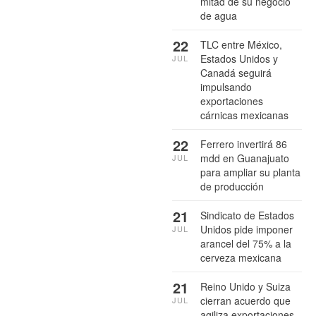
mitad de su negocio
de agua
22
TLC entre México,
Estados Unidos y
JUL
Canadá seguirá
impulsando
exportaciones
cárnicas mexicanas
22
Ferrero invertirá 86
mdd en Guanajuato
JUL
para ampliar su planta
de producción
21
Sindicato de Estados
Unidos pide imponer
JUL
arancel del 75% a la
cerveza mexicana
21
Reino Unido y Suiza
cierran acuerdo que
JUL
agiliza exportaciones