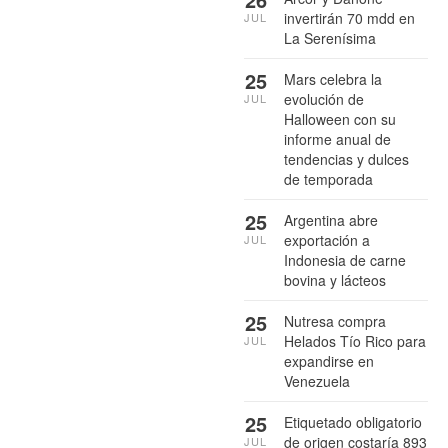
invertirán 70 mdd en
JUL
La Serenísima
25
Mars celebra la
evolución de
JUL
Halloween con su
informe anual de
tendencias y dulces
de temporada
25
Argentina abre
exportación a
JUL
Indonesia de carne
bovina y lácteos
25
Nutresa compra
Helados Tío Rico para
JUL
expandirse en
Venezuela
25
Etiquetado obligatorio
de origen costaría 893
JUL