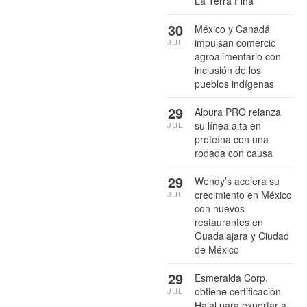
La Terra Fina
30
México y Canadá
impulsan comercio
JUL
agroalimentario con
inclusión de los
pueblos indígenas
29
Alpura PRO relanza
su línea alta en
JUL
proteína con una
rodada con causa
29
Wendy’s acelera su
crecimiento en México
JUL
con nuevos
restaurantes en
Guadalajara y Ciudad
de México
29
Esmeralda Corp.
obtiene certificación
JUL
Halal para exportar a