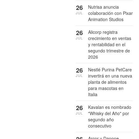
26
Nutrisa anuncia
colaboración con Pixar
JUL
Animation Studios
26
Alicorp registra
crecimiento en ventas
JUL
y rentabilidad en el
segundo trimestre de
2026
26
Nestlé Purina PetCare
invertirá en una nueva
JUL
planta de alimentos
para mascotas en
Italia
26
Kavalan es nombrado
"Whisky del Año" por
JUL
segundo año
consecutivo
26
Arcor y Danone