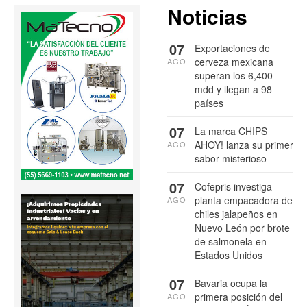
Noticias
07
Exportaciones de
cerveza mexicana
AGO
superan los 6,400
mdd y llegan a 98
países
07
La marca CHIPS
AHOY! lanza su primer
AGO
sabor misterioso
07
Cofepris investiga
planta empacadora de
AGO
chiles jalapeños en
Nuevo León por brote
de salmonela en
Estados Unidos
07
Bavaria ocupa la
primera posición del
AGO