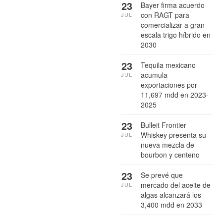
23
Bayer firma acuerdo
con RAGT para
JUL
comercializar a gran
escala trigo híbrido en
2030
23
Tequila mexicano
acumula
JUL
exportaciones por
11,697 mdd en 2023-
2025
23
Bulleit Frontier
Whiskey presenta su
JUL
nueva mezcla de
bourbon y centeno
23
Se prevé que
mercado del aceite de
JUL
algas alcanzará los
3,400 mdd en 2033