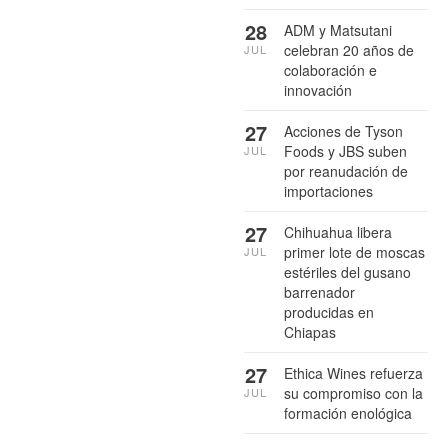
28
ADM y Matsutani
celebran 20 años de
JUL
colaboración e
innovación
27
Acciones de Tyson
Foods y JBS suben
JUL
por reanudación de
importaciones
27
Chihuahua libera
primer lote de moscas
JUL
estériles del gusano
barrenador
producidas en
Chiapas
27
Ethica Wines refuerza
su compromiso con la
JUL
formación enológica