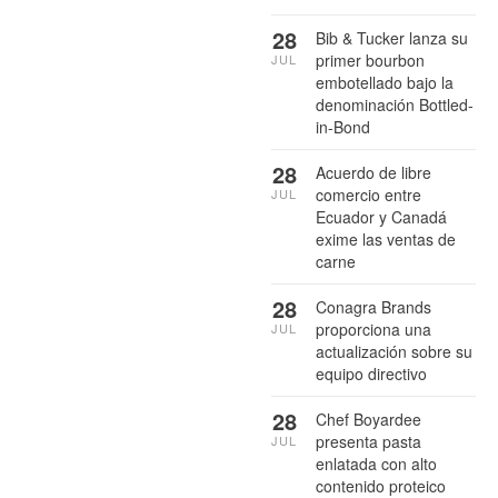
28
Bib & Tucker lanza su
primer bourbon
JUL
embotellado bajo la
denominación Bottled-
in-Bond
28
Acuerdo de libre
comercio entre
JUL
Ecuador y Canadá
exime las ventas de
carne
28
Conagra Brands
proporciona una
JUL
actualización sobre su
equipo directivo
28
Chef Boyardee
presenta pasta
JUL
enlatada con alto
contenido proteico