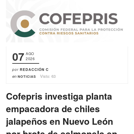
07
AGO
2026
por
REDACCIÓN C
en
Visto: 63
NOTICIAS
Cofepris investiga planta
empacadora de chiles
jalapeños en Nuevo León
por brote de salmonela en