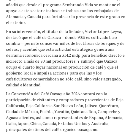
añadió que desde el programa Sembrando Vida se mantiene el
apoyo a este sector e incluso se trabaja con las embajadas de
Alemania y Canadá para fortalecer la presencia de este grano en
el exterior.
En su intervención, el titular de la Sefader, Víctor López Leyva,
destacó que el café de Oaxaca —donde 90% es cultivado bajo
sombra— permite conservar miles de hectáreas de bosques y de
selvas, y acentuó que esta actividad estratégica genera una
derrama económica cercana a 314.2 mdp para beneficio directo e
indirecto a más de 70 mil productores. Y subrayó que Oaxaca
ocupa el cuarto lugar nacional en producción de café y que el
gobierno local e impulsa acciones para que las y los
cafeticultores comercialicen no sólo café, sino valor agregado,
calidad e identidad.
La Convención del Café Oaxaqueño 2026 contará con la
participación de visitantes y compradores provenientes de Baja
California, Baja California Sur, Nuevo León, Jalisco, Querétaro,
Ciudad de México, Puebla, Yucatán, Quintana Roo, Campeche y
Aguascalientes, así como representantes de España, Alemania,
Italia, Japón, China, Canadá, Estados Unidos y Australia,
principales destinos del café orgánico oaxaqueño.