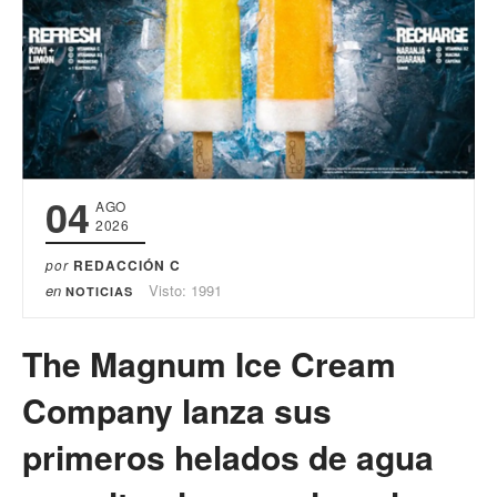
04
AGO
2026
por
REDACCIÓN C
en
Visto: 1991
NOTICIAS
The Magnum Ice Cream
Company lanza sus
primeros helados de agua