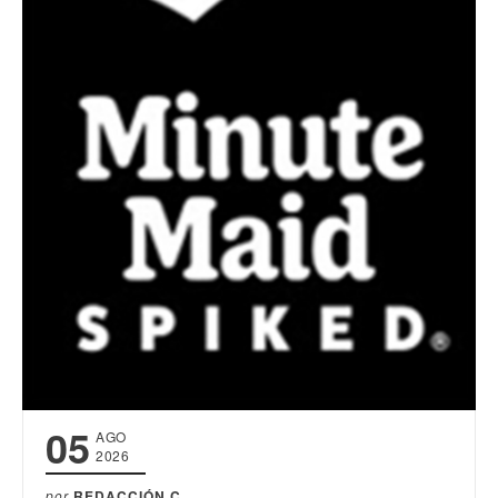
05
AGO
2026
por
REDACCIÓN C