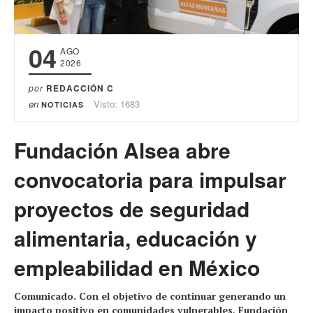
04
AGO
2026
por
REDACCIÓN C
en
Visto: 1683
NOTICIAS
Fundación Alsea abre
convocatoria para impulsar
proyectos de seguridad
alimentaria, educación y
empleabilidad en México
Comunicado. Con el objetivo de continuar generando un
impacto positivo en comunidades vulnerables, Fundación